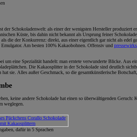
st der Schokoladenwelt: als einer der wenigsten Hersteller produziert e
nischen Küste, bis dahin nicht bekannt als Ursprung feiner Schokolade.
als die der Konkurrenz: direkt, aus einer eigentlich gar nicht als edel 
in Emulgator. Am besten 100% Kakaobohnen. Offensiv und
pressewirk
i um eine Spezialität handelt: man erntete verwunderte Blicke. Aus e
ladeplättchen. Die Kakaosplitter in der Schokolade sind deutlich sicht
 hat sie. Alles außer Geschmack, so die gesamtkünstlerische Botschaft,
ombe
hen, keine andere Schokolade hat einen so überwältigenden Geruch: Kak
um weglegen.
gaben, dafür in 5 Sprachen