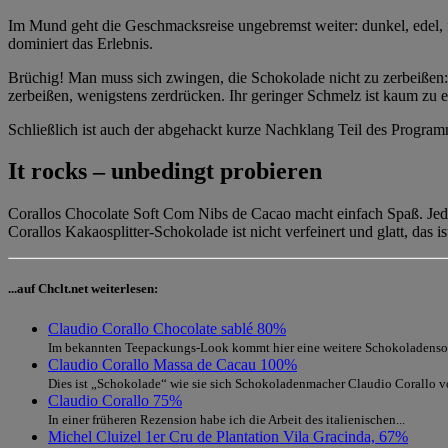
Im Mund geht die Geschmacksreise ungebremst weiter: dunkel, edel,
dominiert das Erlebnis.
Brüchig! Man muss sich zwingen, die Schokolade nicht zu zerbeißen: 
zerbeißen, wenigstens zerdrücken. Ihr geringer Schmelz ist kaum zu
Schließlich ist auch der abgehackt kurze Nachklang Teil des Program
It rocks – unbedingt probieren
Corallos Chocolate Soft Com Nibs de Cacao macht einfach Spaß. Jeder
Corallos Kakaosplitter-Schokolade ist nicht verfeinert und glatt, das i
...auf Chclt.net weiterlesen:
Claudio Corallo Chocolate sablé 80%
Im bekannten Teepackungs-Look kommt hier eine weitere Schokoladensort
Claudio Corallo Massa de Cacau 100%
Dies ist „Schokolade“ wie sie sich Schokoladenmacher Claudio Corallo vors
Claudio Corallo 75%
In einer früheren Rezension habe ich die Arbeit des italienischen...
Michel Cluizel 1er Cru de Plantation Vila Gracinda, 67%