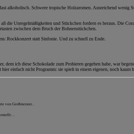
 fast alkoholisch. Schwere tropische Holzaromen. Ausreichend wenig 
all die Unregelmäßigkeiten und Stückchen fordern es heraus. Die Coral
 ertasten zwischen dem Bruch der Bohnenstückchen.
ms: Rockkonzert statt Sinfonie. Und zu schnell zu Ende.
, dem ich diese Schokolade zum Probieren gegeben habe, war begeistert
st hier einfach nicht Programm: sie spielt in einem eigenen, noch kaum be
e von Großmeister...
tellt:...