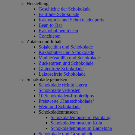
Herstellung
Geschichte der Schokolade
Fairtrade-Schokolade
Kakaopreis und Schokoladenpreis
Bean-to-Bar
Kakaobohnen rösten
Conchieren
Zutaten und Inhalt
Sojalecithin und Schokolade
Kakaobutter und Schokolade
Vanille/Vanillin und Schokolade
Zuckerarten und Schokolade
Glutenfreie Schokolade
Laktosefreie Schokolade
Schokolade genießen
Schokolade richtig lagern
Schokolade verkosten
10 Schokoladen-Probiertipps
Preiswerte ‚Hausschokolade‘
Wein und Schokolade
Schokoladenmuseen
Schokoladenmuseum Hamburg
Schokoladenmuseum Köln
Schokoladenmuseum Barcelona
Schokolade und Gesundheit