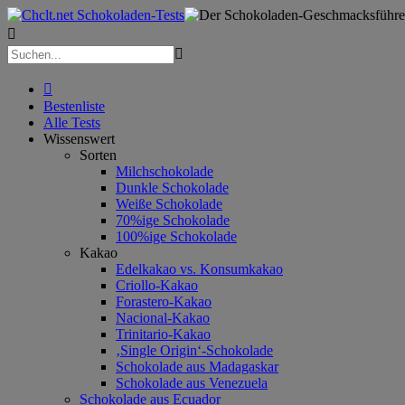



Bestenliste
Alle Tests
Wissenswert
Sorten
Milchschokolade
Dunkle Schokolade
Weiße Schokolade
70%ige Schokolade
100%ige Schokolade
Kakao
Edelkakao vs. Konsumkakao
Criollo-Kakao
Forastero-Kakao
Nacional-Kakao
Trinitario-Kakao
‚Single Origin‘-Schokolade
Schokolade aus Madagaskar
Schokolade aus Venezuela
Schokolade aus Ecuador