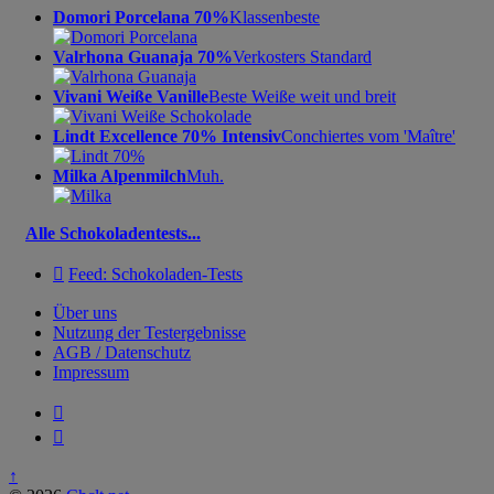
Domori Porcelana 70%
Klassenbeste
Valrhona Guanaja 70%
Verkosters Standard
Vivani Weiße Vanille
Beste Weiße weit und breit
Lindt Excellence 70% Intensiv
Conchiertes vom 'Maître'
Milka Alpenmilch
Muh.
Alle Schokoladentests...

Feed: Schokoladen-Tests
Über uns
Nutzung der Testergebnisse
AGB / Datenschutz
Impressum


↑