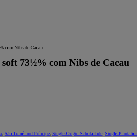
½% com Nibs de Cacau
e soft 73½% com Nibs de Cacau
ro
,
São Tomé und Príncipe
,
Single-Origin Schokolade
,
Single-Plantati