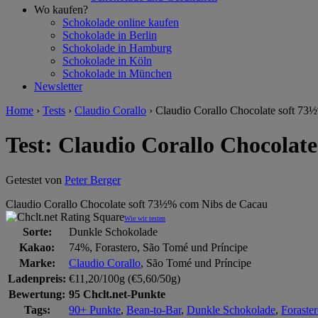
Wo kaufen?
Schokolade online kaufen
Schokolade in Berlin
Schokolade in Hamburg
Schokolade in Köln
Schokolade in München
Newsletter
Home
›
Tests
›
Claudio Corallo
›
Claudio Corallo Chocolate soft 73
Test: Claudio Corallo Chocolat
Getestet von
Peter Berger
Claudio Corallo Chocolate soft 73½% com Nibs de Cacau
Wie wir testen
Sorte:
Dunkle Schokolade
Kakao:
74%, Forastero, São Tomé und Príncipe
Marke:
Claudio Corallo
, São Tomé und Príncipe
Ladenpreis:
€11,20/100g (€5,60/50g)
Bewertung:
95 Chclt.net-Punkte
Tags:
90+ Punkte
,
Bean-to-Bar
,
Dunkle Schokolade
,
Foraste