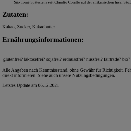
São Tomé Spätestens seit Claudio Corallo auf der afrikanischen Insel São..
Zutaten:
Kakao, Zucker, Kakaobutter
Ernährungsinformationen:
glutenfrei?
laktosefrei?
sojafrei?
erdnussfrei?
nussfrei?
fairtrade?
bio?
Alle Angaben nach Kenntnissstand, ohne Gewähr für Richtigkeit, Fehle
direkt informieren. Siehe auch unsere Nutzungsbedingungen.
Letztes Update am
06.12.2021