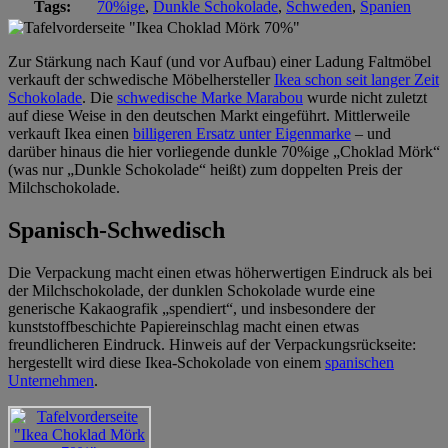
Tags:
70%ige
,
Dunkle Schokolade
,
Schweden
,
Spanien
Zur Stärkung nach Kauf (und vor Aufbau) einer Ladung Faltmöbel
verkauft der schwedische Möbelhersteller
Ikea schon seit langer Zeit
Schokolade
. Die
schwedische Marke Marabou
wurde nicht zuletzt
auf diese Weise in den deutschen Markt eingeführt. Mittlerweile
verkauft Ikea einen
billigeren Ersatz unter Eigenmarke
– und
darüber hinaus die hier vorliegende dunkle 70%ige „Choklad Mörk“
(was nur „Dunkle Schokolade“ heißt) zum doppelten Preis der
Milchschokolade.
Spanisch-Schwedisch
Die Verpackung macht einen etwas höherwertigen Eindruck als bei
der Milchschokolade, der dunklen Schokolade wurde eine
generische Kakaografik „spendiert“, und insbesondere der
kunststoffbeschichte Papiereinschlag macht einen etwas
freundlicheren Eindruck. Hinweis auf der Verpackungsrückseite:
hergestellt wird diese Ikea-Schokolade von einem
spanischen
Unternehmen
.