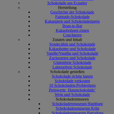
Schokolade aus Ecuador
Herstellung
Geschichte der Schokolade
Fairtrade-Schokolade
Kakaopreis und Schokoladenpreis
Bean-to-Bar
Kakaobohnen rösten
Conchieren
Zutaten und Inhalt
Sojalecithin und Schokolade
Kakaobutter und Schokolade
Vanille/Vanillin und Schokolade
Zuckerarten und Schokolade
Glutenfreie Schokolade
Laktosefreie Schokolade
Schokolade genießen
Schokolade richtig lagern
Schokolade verkosten
10 Schokoladen-Probiertipps
Preiswerte ‚Hausschokolade‘
Wein und Schokolade
Schokoladenmuseen
Schokoladenmuseum Hamburg
Schokoladenmuseum Köln
Schokoladenmuseum Barcelona