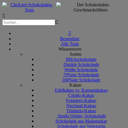



Bestenliste
Alle Tests
Wissenswert
Sorten
Milchschokolade
Dunkle Schokolade
Weiße Schokolade
70%ige Schokolade
100%ige Schokolade
Kakao
Edelkakao vs. Konsumkakao
Criollo-Kakao
Forastero-Kakao
Nacional-Kakao
Trinitario-Kakao
‚Single Origin‘-Schokolade
Schokolade aus Madagaskar
Schokolade aus Venezuela