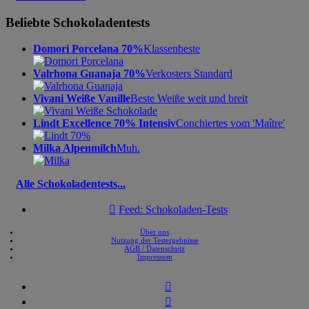
Beliebte Schokoladentests
Domori Porcelana 70%
Klassenbeste
Valrhona Guanaja 70%
Verkosters Standard
Vivani Weiße Vanille
Beste Weiße weit und breit
Lindt Excellence 70% Intensiv
Conchiertes vom 'Maître'
Milka Alpenmilch
Muh.
Alle Schokoladentests...

Feed: Schokoladen-Tests
Über uns
Nutzung der Testergebnisse
AGB / Datenschutz
Impressum

