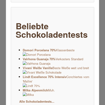
Beliebte
Schokoladentests
Domori Porcelana 70%
Klassenbeste
Valrhona Guanaja 70%
Verkosters Standard
Vivani Weiße Vanille
Beste Weiße weit und breit
Lindt Excellence 70% Intensiv
Conchiertes vom
'Maître'
Milka Alpenmilch
Muh.
Alle Schokoladentests...