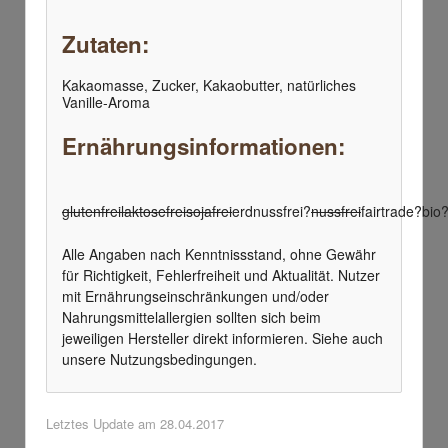
Zutaten:
Kakaomasse, Zucker, Kakaobutter, natürliches
Vanille-Aroma
Ernährungsinformationen:
glutenfrei
laktosefrei
sojafrei
erdnussfrei?
nussfrei
fairtrade?
bio
Alle Angaben nach Kenntnissstand, ohne Gewähr
für Richtigkeit, Fehlerfreiheit und Aktualität. Nutzer
mit Ernährungseinschränkungen und/oder
Nahrungsmittelallergien sollten sich beim
jeweiligen Hersteller direkt informieren. Siehe auch
unsere Nutzungsbedingungen.
Letztes Update am
28.04.2017