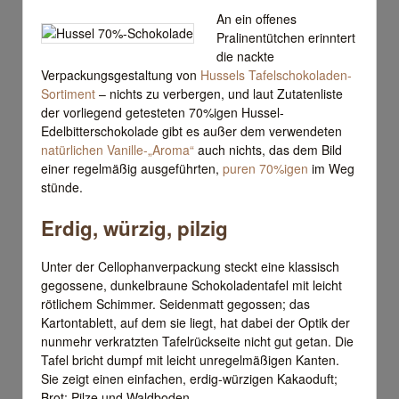
An ein offenes
Pralinentütchen erinntert
die nackte
Verpackungsgestaltung von
Hussels Tafelschokoladen-
Sortiment
– nichts zu verbergen, und laut Zutatenliste
der vorliegend getesteten 70%igen Hussel-
Edelbitterschokolade gibt es außer dem verwendeten
natürlichen Vanille-„Aroma“
auch nichts, das dem Bild
einer regelmäßig ausgeführten,
puren 70%igen
im Weg
stünde.
Erdig, würzig, pilzig
Unter der Cellophanverpackung steckt eine klassisch
gegossene, dunkelbraune Schokoladentafel mit leicht
rötlichem Schimmer. Seidenmatt gegossen; das
Kartontablett, auf dem sie liegt, hat dabei der Optik der
nunmehr verkratzten Tafelrückseite nicht gut getan. Die
Tafel bricht dumpf mit leicht unregelmäßigen Kanten.
Sie zeigt einen einfachen, erdig-würzigen Kakaoduft;
Brot; Pilze und Waldboden.