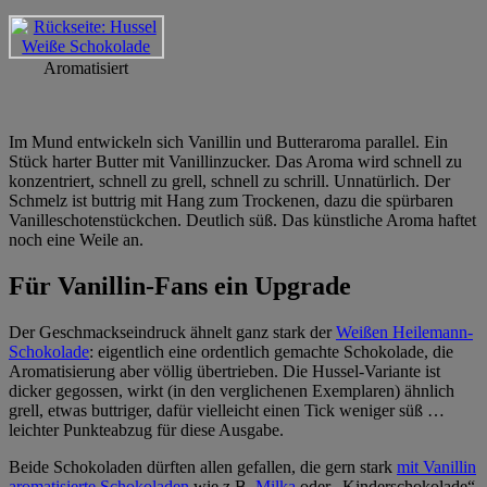
Aromatisiert
Im Mund entwickeln sich Vanillin und Butteraroma parallel. Ein
Stück harter Butter mit Vanillinzucker. Das Aroma wird schnell zu
konzentriert, schnell zu grell, schnell zu schrill. Unnatürlich. Der
Schmelz ist buttrig mit Hang zum Trockenen, dazu die spürbaren
Vanilleschotenstückchen. Deutlich süß. Das künstliche Aroma haftet
noch eine Weile an.
Für Vanillin-Fans ein Upgrade
Der Geschmackseindruck ähnelt ganz stark der
Weißen Heilemann-
Schokolade
: eigentlich eine ordentlich gemachte Schokolade, die
Aromatisierung aber völlig übertrieben. Die Hussel-Variante ist
dicker gegossen, wirkt (in den verglichenen Exemplaren) ähnlich
grell, etwas buttriger, dafür vielleicht einen Tick weniger süß …
leichter Punkteabzug für diese Ausgabe.
Beide Schokoladen dürften allen gefallen, die gern stark
mit Vanillin
aromatisierte Schokoladen
wie z.B.
Milka
oder „Kinderschokolade“