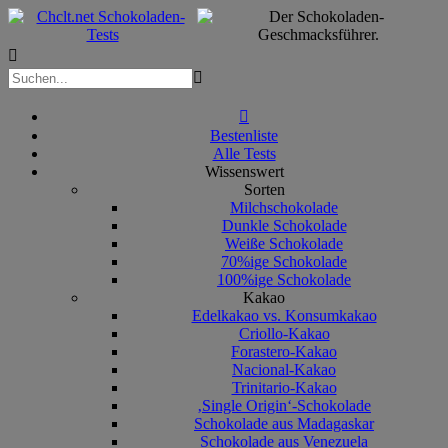



Bestenliste
Alle Tests
Wissenswert
Sorten
Milchschokolade
Dunkle Schokolade
Weiße Schokolade
70%ige Schokolade
100%ige Schokolade
Kakao
Edelkakao vs. Konsumkakao
Criollo-Kakao
Forastero-Kakao
Nacional-Kakao
Trinitario-Kakao
‚Single Origin‘-Schokolade
Schokolade aus Madagaskar
Schokolade aus Venezuela