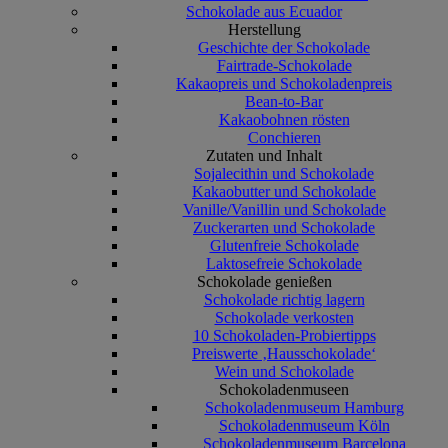
Schokolade aus Ecuador
Herstellung
Geschichte der Schokolade
Fairtrade-Schokolade
Kakaopreis und Schokoladenpreis
Bean-to-Bar
Kakaobohnen rösten
Conchieren
Zutaten und Inhalt
Sojalecithin und Schokolade
Kakaobutter und Schokolade
Vanille/Vanillin und Schokolade
Zuckerarten und Schokolade
Glutenfreie Schokolade
Laktosefreie Schokolade
Schokolade genießen
Schokolade richtig lagern
Schokolade verkosten
10 Schokoladen-Probiertipps
Preiswerte ‚Hausschokolade‘
Wein und Schokolade
Schokoladenmuseen
Schokoladenmuseum Hamburg
Schokoladenmuseum Köln
Schokoladenmuseum Barcelona