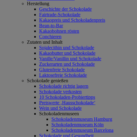
Herstellung
Geschichte der Schokolade
Fairtrade-Schokolade
Kakaopreis und Schokoladenpreis
Bean-to-Bar
Kakaobohnen rösten
Conchieren
Zutaten und Inhalt
Sojalecithin und Schokolade
Kakaobutter und Schokolade
Vanille/Vanillin und Schokolade
Zuckerarten und Schokolade
Glutenfreie Schokolade
Laktosefreie Schokolade
Schokolade genießen
Schokolade richtig lagern
Schokolade verkosten
10 Schokoladen-Probiertipps
Preiswerte ‚Hausschokolade‘
Wein und Schokolade
Schokoladenmuseen
Schokoladenmuseum Hamburg
Schokoladenmuseum Köln
Schokoladenmuseum Barcelona
Schokolade und Gesundheit