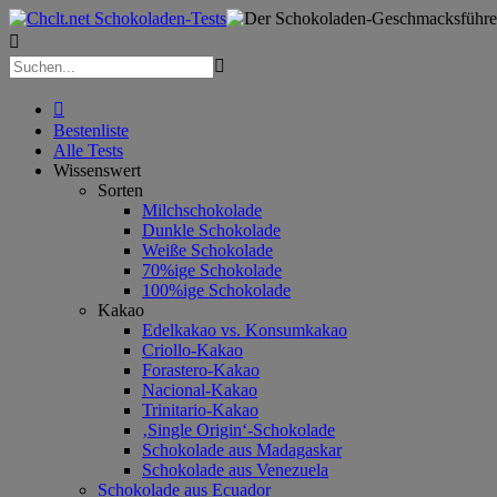



Bestenliste
Alle Tests
Wissenswert
Sorten
Milchschokolade
Dunkle Schokolade
Weiße Schokolade
70%ige Schokolade
100%ige Schokolade
Kakao
Edelkakao vs. Konsumkakao
Criollo-Kakao
Forastero-Kakao
Nacional-Kakao
Trinitario-Kakao
‚Single Origin‘-Schokolade
Schokolade aus Madagaskar
Schokolade aus Venezuela
Schokolade aus Ecuador