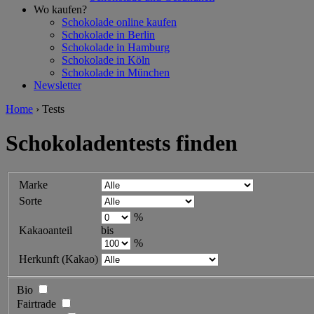
Wo kaufen?
Schokolade online kaufen
Schokolade in Berlin
Schokolade in Hamburg
Schokolade in Köln
Schokolade in München
Newsletter
Home
›
Tests
Schokoladentests finden
Marke
Sorte
%
Kakaoanteil
bis
%
Herkunft (Kakao)
Bio
Fairtrade