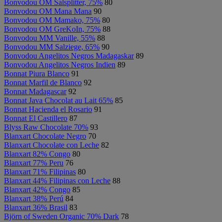
Bonvodou OM Salsplitter, 75%
80
Bonvodou OM Mana Mana
90
Bonvodou OM Mamako, 75%
80
Bonvodou OM GreKoIn, 75%
88
Bonvodou MM Vanille, 55%
88
Bonvodou MM Salziege, 65%
90
Bonvodou Angelitos Negros Madagaskar
89
Bonvodou Angelitos Negros Indien
89
Bonnat Piura Blanco
91
Bonnat Marfil de Blanco
92
Bonnat Madagascar
92
Bonnat Java Chocolat au Lait 65%
85
Bonnat Hacienda el Rosario
91
Bonnat El Castillero
87
Blyss Raw Chocolate 70%
93
Blanxart Chocolate Negro
70
Blanxart Chocolate con Leche
82
Blanxart 82% Congo
80
Blanxart 77% Peru
76
Blanxart 71% Filipinas
80
Blanxart 44% Filipinas con Leche
88
Blanxart 42% Congo
85
Blanxart 38% Perú
84
Blanxart 36% Brasil
83
Björn of Sweden Organic 70% Dark
78