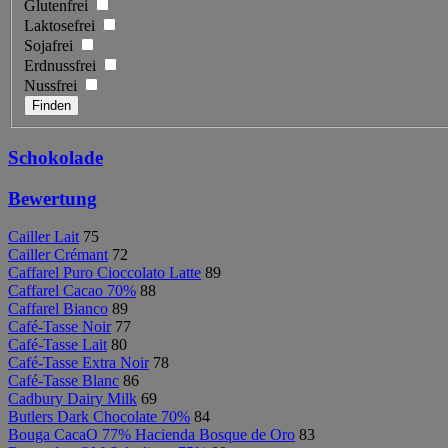
Glutenfrei
Laktosefrei
Sojafrei
Erdnussfrei
Nussfrei
Schokolade
Bewertung
Cailler Lait
75
Cailler Crémant
72
Caffarel Puro Cioccolato Latte
89
Caffarel Cacao 70%
88
Caffarel Bianco
89
Café-Tasse Noir
77
Café-Tasse Lait
80
Café-Tasse Extra Noir
78
Café-Tasse Blanc
86
Cadbury Dairy Milk
69
Butlers Dark Chocolate 70%
84
Bouga CacaO 77% Hacienda Bosque de Oro
83