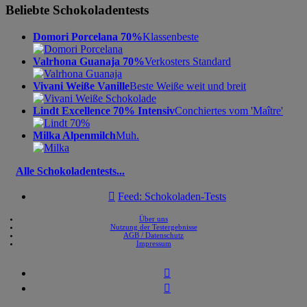
Beliebte Schokoladentests
Domori Porcelana 70%
Klassenbeste
Valrhona Guanaja 70%
Verkosters Standard
Vivani Weiße Vanille
Beste Weiße weit und breit
Lindt Excellence 70% Intensiv
Conchiertes vom 'Maître'
Milka Alpenmilch
Muh.
Alle Schokoladentests...

Feed: Schokoladen-Tests
Über uns
Nutzung der Testergebnisse
AGB / Datenschutz
Impressum

