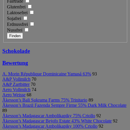
Fairtrade
Glutenfrei
Laktosefrei
Sojafrei
Erdnussfrei
Nussfrei
Schokolade
Bewertung
A. Morin République Dominicaine Yamasá 63%
93
A&P Vollmilch
70
A&P Zartbitter
70
Aero Vollmilch
74
Aero Weisse
68
Åkesson’s Bali Sukrama Farms 75% Trinitario
89
Åkesson’s Brazil Fazenda Sempre Firme 55% Dark Milk Chocolate
89
Åkesson’s Madagascar Ambolikapiky 75% Criollo
92
Åkesson’s Madagascar Bejofo Estate 43% White Chocolate
92
Åkesson’s Madagascar Ambolikapiky 100% Criollo
92