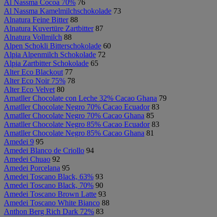
Al Nassma Cocoa 70%
76
Al Nassma Kamelmilchschokolade
73
Alnatura Feine Bitter
88
Alnatura Kuvertüre Zartbitter
87
Alnatura Vollmilch
88
Alpen Schokli Bitterschokolade
60
Alpia Alpenmilch Schokolade
72
Alpia Zartbitter Schokolade
65
Alter Eco Blackout
77
Alter Eco Noir 75%
78
Alter Eco Velvet
80
Amatller Chocolate con Leche 32% Cacao Ghana
79
Amatller Chocolate Negro 70% Cacao Ecuador
83
Amatller Chocolate Negro 70% Cacao Ghana
85
Amatller Chocolate Negro 85% Cacao Ecuador
83
Amatller Chocolate Negro 85% Cacao Ghana
81
Amedei 9
95
Amedei Blanco de Criollo
94
Amedei Chuao
92
Amedei Porcelana
95
Amedei Toscano Black, 63%
93
Amedei Toscano Black, 70%
90
Amedei Toscano Brown Latte
93
Amedei Toscano White Bianco
88
Anthon Berg Rich Dark 72%
83