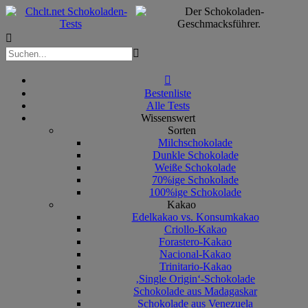



Bestenliste
Alle Tests
Wissenswert
Sorten
Milchschokolade
Dunkle Schokolade
Weiße Schokolade
70%ige Schokolade
100%ige Schokolade
Kakao
Edelkakao vs. Konsumkakao
Criollo-Kakao
Forastero-Kakao
Nacional-Kakao
Trinitario-Kakao
‚Single Origin‘-Schokolade
Schokolade aus Madagaskar
Schokolade aus Venezuela