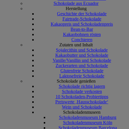
Schokolade aus Ecuador
Herstellung
Geschichte der Schokolade
Fairtrade-Schokolade
Kakaopreis und Schokoladenpreis
Bean-to-Bar
Kakaobohnen rösten
Conchieren
Zutaten und Inhalt
Sojalecithin und Schokolade
Kakaobutter und Schokolade
Vanille/Vanillin und Schokolade
Zuckerarten und Schokolade
Glutenfreie Schokolade
Laktosefreie Schokolade
Schokolade genießen
Schokolade richtig lagern
Schokolade verkosten
10 Schokoladen-Probiertipps
Preiswerte ‚Hausschokolade‘
Wein und Schokolade
Schokoladenmuseen
Schokoladenmuseum Hamburg
Schokoladenmuseum Köln
Schokoladenmuseum Barcelona