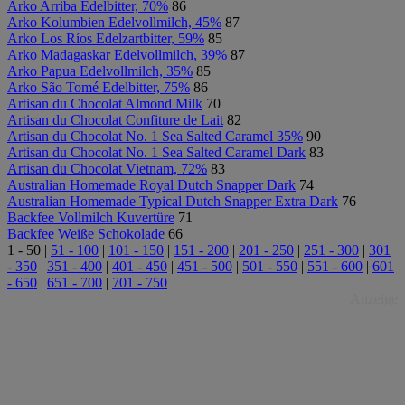
Arko Arriba Edelbitter, 70%
86
Arko Kolumbien Edelvollmilch, 45%
87
Arko Los Ríos Edelzartbitter, 59%
85
Arko Madagaskar Edelvollmilch, 39%
87
Arko Papua Edelvollmilch, 35%
85
Arko São Tomé Edelbitter, 75%
86
Artisan du Chocolat Almond Milk
70
Artisan du Chocolat Confiture de Lait
82
Artisan du Chocolat No. 1 Sea Salted Caramel 35%
90
Artisan du Chocolat No. 1 Sea Salted Caramel Dark
83
Artisan du Chocolat Vietnam, 72%
83
Australian Homemade Royal Dutch Snapper Dark
74
Australian Homemade Typical Dutch Snapper Extra Dark
76
Backfee Vollmilch Kuvertüre
71
Backfee Weiße Schokolade
66
1 - 50
|
51 - 100
|
101 - 150
|
151 - 200
|
201 - 250
|
251 - 300
|
301
- 350
|
351 - 400
|
401 - 450
|
451 - 500
|
501 - 550
|
551 - 600
|
601
- 650
|
651 - 700
|
701 - 750
Anzeige