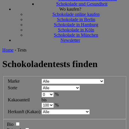
Schokolade und Gesundheit
Wo kaufen?
Schokolade online kaufen
Schokolade in Berlin
Schokolade in Hamburg
Schokolade in Köln
Schokolade in München
Newsletter
Home
›
Tests
Schokoladentests finden
Marke
Sorte
%
Kakaoanteil
bis
%
Herkunft (Kakao)
Bio