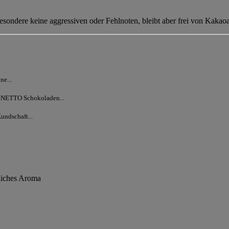
esondere keine aggressiven oder Fehlnoten, bleibt aber frei von Kakao
ne...
er NETTO Schokoladen...
undschaft...
rliches Aroma