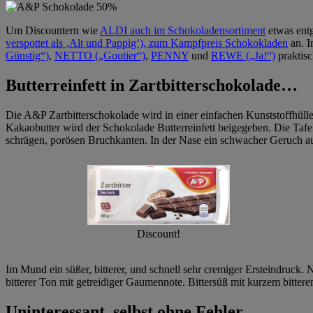
Um Discountern wie
ALDI auch im Schokoladensortiment
etwas entg
verspottet als ‚Alt und Pappig‘), zum Kampfpreis Schokokladen
an. I
Günstig“)
,
NETTO („Goutier“)
,
PENNY
und
REWE („Ja!“)
praktisc
Butterreinfett in Zartbitterschokolade…
Die A&P Zartbitterschokolade wird in einer einfachen Kunststoffhüll
Kakaobutter wird der Schokolade Butterreinfett beigegeben. Die Tafel 
schrägen, porösen Bruchkanten. In der Nase ein schwacher Geruch au
Discount!
Im Mund ein süßer, bitterer, und schnell sehr cremiger Ersteindruck.
bitterer Ton mit getreidiger Gaumennote. Bittersüß mit kurzem bitter
Uninteressant, selbst ohne Fehler