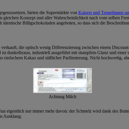
egenzusetzen, bieten die Supermärkte von
Kaisers und Tengelmann unt
m gleichen Konzept und aller Wahrscheinlichkeit nach vom selben Fr
h identische Billigschokoladen angeboten, so dass sich die Beschreibu
e verkauft, die optisch wenig Differenzierung zwischen einem Discoun
ist dunkelbraun, industriell ausgeführt mit stumpfem Glanz und einer sc
s einfachem Kakao und süßlicher Parfümierung. Nicht hochwertig, aber
Achtung Milch
 Nun eigentlich nur immer mehr davon: der Schmelz wird dank des Butte
em Ausklang.