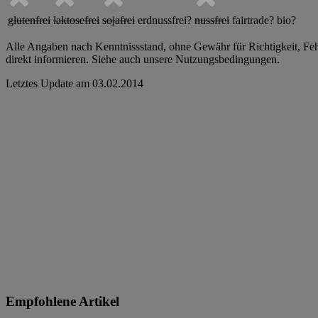
glutenfrei
laktosefrei
sojafrei
erdnussfrei?
nussfrei
fairtrade?
bio?
Alle Angaben nach Kenntnissstand, ohne Gewähr für Richtigkeit, Fehle
direkt informieren. Siehe auch unsere Nutzungsbedingungen.
Letztes Update am
03.02.2014
Empfohlene Artikel