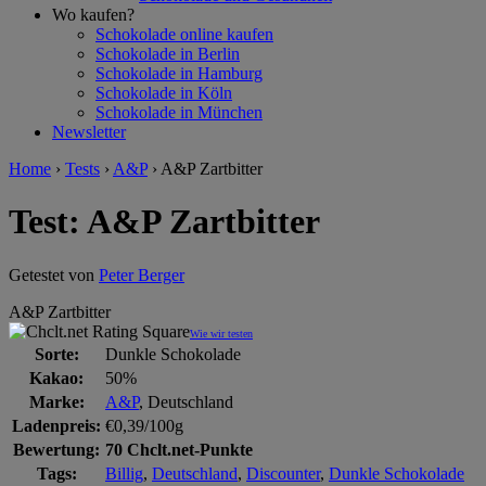
Wo kaufen?
Schokolade online kaufen
Schokolade in Berlin
Schokolade in Hamburg
Schokolade in Köln
Schokolade in München
Newsletter
Home
›
Tests
›
A&P
›
A&P Zartbitter
Test: A&P Zartbitter
Getestet von
Peter Berger
A&P Zartbitter
Wie wir testen
Sorte:
Dunkle Schokolade
Kakao:
50%
Marke:
A&P
, Deutschland
Ladenpreis:
€0,39/100g
Bewertung:
70 Chclt.net-Punkte
Tags:
Billig
,
Deutschland
,
Discounter
,
Dunkle Schokolade