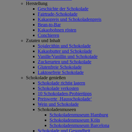
Herstellung
Geschichte der Schokolade
Fairtrade-Schokolade
Kakaopreis und Schokoladenpreis
Bean-to-Bar
Kakaobohnen rösten
Conchieren
Zutaten und Inhalt
Sojalecithin und Schokolade
Kakaobutter und Schokolade
Vanille/Vanillin und Schokolade
Zuckerarten und Schokolade
Glutenfreie Schokolade
Laktosefreie Schokolade
Schokolade genießen
Schokolade richtig lagern
Schokolade verkosten
10 Schokoladen-Probiertipps
Preiswerte ‚Hausschokolade‘
Wein und Schokolade
Schokoladenmuseen
Schokoladenmuseum Hamburg
Schokoladenmuseum Köln
Schokoladenmuseum Barcelona
Schokolade und Gesundheit