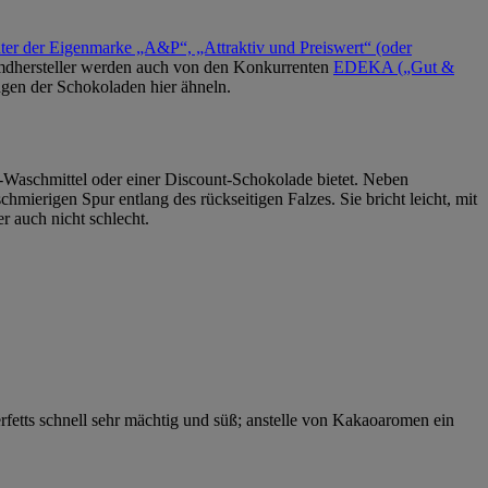
er der Eigenmarke „A&P“, „Attraktiv und Preiswert“ (oder
emdhersteller werden auch von den Konkurrenten
EDEKA („Gut &
ngen der Schokoladen hier ähneln.
t-Waschmittel oder einer Discount-Schokolade bietet. Neben
hmierigen Spur entlang des rückseitigen Falzes. Sie bricht leicht, mit
 auch nicht schlecht.
rfetts schnell sehr mächtig und süß; anstelle von Kakaoaromen ein