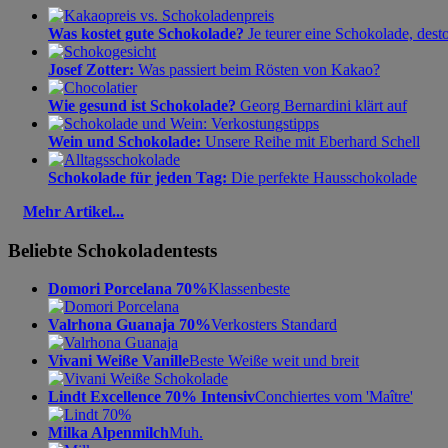
Was kostet gute Schokolade?
Je teurer eine Schokolade, dest
Josef Zotter:
Was passiert beim Rösten von Kakao?
Wie gesund ist Schokolade?
Georg Bernardini klärt auf
Wein und Schokolade:
Unsere Reihe mit Eberhard Schell
Schokolade für jeden Tag:
Die perfekte Hausschokolade
Mehr Artikel...
Beliebte Schokoladentests
Domori Porcelana 70%
Klassenbeste
Valrhona Guanaja 70%
Verkosters Standard
Vivani Weiße Vanille
Beste Weiße weit und breit
Lindt Excellence 70% Intensiv
Conchiertes vom 'Maître'
Milka Alpenmilch
Muh.