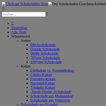



Bestenliste
Alle Tests
Wissenswert
Sorten
Milchschokolade
Dunkle Schokolade
Weiße Schokolade
70%ige Schokolade
100%ige Schokolade
Kakao
Edelkakao vs. Konsumkakao
Criollo-Kakao
Forastero-Kakao
Nacional-Kakao
Trinitario-Kakao
‚Single Origin‘-Schokolade
Schokolade aus Madagaskar
Schokolade aus Venezuela
Schokolade aus Ecuador