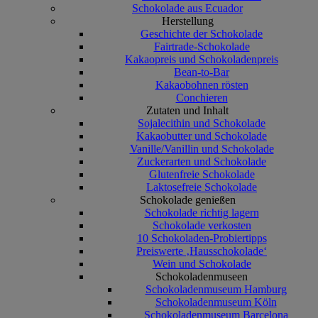
Schokolade aus Ecuador
Herstellung
Geschichte der Schokolade
Fairtrade-Schokolade
Kakaopreis und Schokoladenpreis
Bean-to-Bar
Kakaobohnen rösten
Conchieren
Zutaten und Inhalt
Sojalecithin und Schokolade
Kakaobutter und Schokolade
Vanille/Vanillin und Schokolade
Zuckerarten und Schokolade
Glutenfreie Schokolade
Laktosefreie Schokolade
Schokolade genießen
Schokolade richtig lagern
Schokolade verkosten
10 Schokoladen-Probiertipps
Preiswerte ‚Hausschokolade‘
Wein und Schokolade
Schokoladenmuseen
Schokoladenmuseum Hamburg
Schokoladenmuseum Köln
Schokoladenmuseum Barcelona