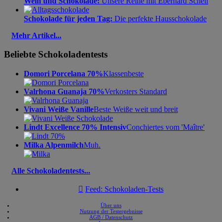
Wein und Schokolade:
Unsere Reihe mit Eberhard Schell
Schokolade für jeden Tag:
Die perfekte Hausschokolade
Mehr Artikel...
Beliebte Schokoladentests
Domori Porcelana 70%
Klassenbeste
Valrhona Guanaja 70%
Verkosters Standard
Vivani Weiße Vanille
Beste Weiße weit und breit
Lindt Excellence 70% Intensiv
Conchiertes vom 'Maître'
Milka Alpenmilch
Muh.
Alle Schokoladentests...

Feed: Schokoladen-Tests
Über uns
Nutzung der Testergebnisse
AGB / Datenschutz