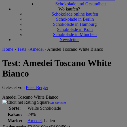
Schokolade und Gesundheit
Wo kaufen?
Schokolade online kaufen
Schokolade in Berlin
Schokolade in Hamburg
Schokolade in Köln
Schokolade in München
Newsletter
Home
›
Tests
›
Amedei
›
Amedei Toscano White Bianco
Test: Amedei Toscano White
Bianco
Getestet von
Peter Berger
Amedei Toscano White Bianco
Wie wir testen
Sorte:
Weiße Schokolade
Kakao:
29%
Marke:
Amedei
, Italien
Ladenpreis:
€9,80/100g (€4,90/50g)