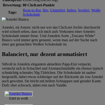
Bewertung:
88 Chclt.net-Punkte
Bean-to-Bar
,
Bio
,
Glutenfrei
,
Italien
,
Sojafrei
,
Weiße
Tags:
Schokolade
Amedei, mi Amore: nicht nur wer das Chclt.net Archiv durchsucht
wird schnell sehen, dass ich mich aufs Verkosten einer Amedei-
Schokolade immer freue. Und Amedeis Sorte „Toscano White“
Bianco wird immer gern genannt, wenn man auf der Suche nach
einer gut gemachten Weißen Schokolade ist.
Balanciert, nur dezent aromatisiert
Stilvoll in Amedeis elegantem aktuellem Papp-Etui verpackt,
versteckt sich in Schachtel und Aromaschutzhülle ein ebenso typisch
schmächtig schmales 50g-Täfelchen. Die Schokolade ist sauber
hergestellt, dabei etwas schlieriger auf der Rückseite als von Amedei
auch gewohnt. Sie bricht mit hellem Schnappen und gerader Kante.
Duft: eher schwach, dabei rein nach Vanille.
Edel in weiß