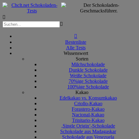



Bestenliste
Alle Tests
Wissenswert
Sorten
Milchschokolade
Dunkle Schokolade
Weiße Schokolade
70%ige Schokolade
100%ige Schokolade
Kakao
Edelkakao vs. Konsumkakao
Criollo-Kakao
Forastero-Kakao
Nacional-Kakao
Trinitario-Kakao
‚Single Origin‘-Schokolade
Schokolade aus Madagaskar
Schokolade aus Venezuela