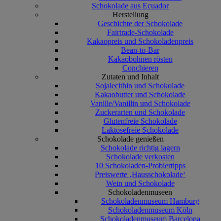
Schokolade aus Ecuador
Herstellung
Geschichte der Schokolade
Fairtrade-Schokolade
Kakaopreis und Schokoladenpreis
Bean-to-Bar
Kakaobohnen rösten
Conchieren
Zutaten und Inhalt
Sojalecithin und Schokolade
Kakaobutter und Schokolade
Vanille/Vanillin und Schokolade
Zuckerarten und Schokolade
Glutenfreie Schokolade
Laktosefreie Schokolade
Schokolade genießen
Schokolade richtig lagern
Schokolade verkosten
10 Schokoladen-Probiertipps
Preiswerte ‚Hausschokolade‘
Wein und Schokolade
Schokoladenmuseen
Schokoladenmuseum Hamburg
Schokoladenmuseum Köln
Schokoladenmuseum Barcelona