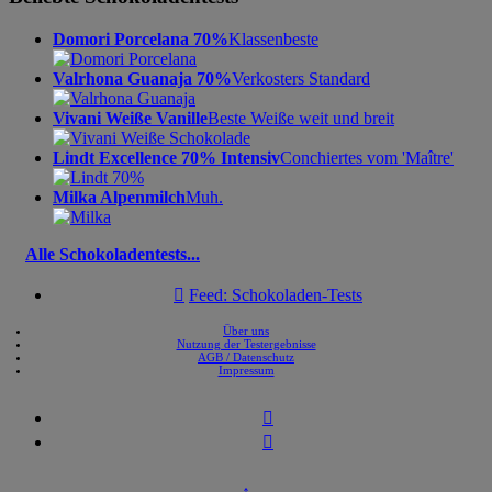
Domori Porcelana 70%
Klassenbeste
Valrhona Guanaja 70%
Verkosters Standard
Vivani Weiße Vanille
Beste Weiße weit und breit
Lindt Excellence 70% Intensiv
Conchiertes vom 'Maître'
Milka Alpenmilch
Muh.
Alle Schokoladentests...

Feed: Schokoladen-Tests
Über uns
Nutzung der Testergebnisse
AGB / Datenschutz
Impressum


↑