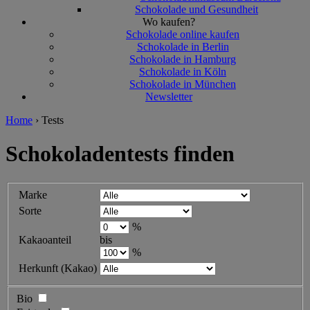
Schokolade und Gesundheit
Wo kaufen?
Schokolade online kaufen
Schokolade in Berlin
Schokolade in Hamburg
Schokolade in Köln
Schokolade in München
Newsletter
Home
›
Tests
Schokoladentests finden
Marke
Sorte
%
Kakaoanteil
bis
%
Herkunft (Kakao)
Bio