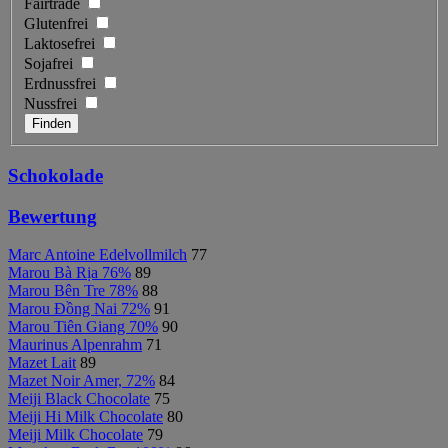
Fairtrade
Glutenfrei
Laktosefrei
Sojafrei
Erdnussfrei
Nussfrei
Schokolade
Bewertung
Marc Antoine Edelvollmilch
77
Marou Bà Rịa 76%
89
Marou Bên Tre 78%
88
Marou Đồng Nai 72%
91
Marou Tiên Giang 70%
90
Maurinus Alpenrahm
71
Mazet Lait
89
Mazet Noir Amer, 72%
84
Meiji Black Chocolate
75
Meiji Hi Milk Chocolate
80
Meiji Milk Chocolate
79