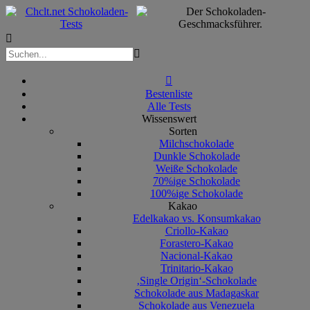



Bestenliste
Alle Tests
Wissenswert
Sorten
Milchschokolade
Dunkle Schokolade
Weiße Schokolade
70%ige Schokolade
100%ige Schokolade
Kakao
Edelkakao vs. Konsumkakao
Criollo-Kakao
Forastero-Kakao
Nacional-Kakao
Trinitario-Kakao
‚Single Origin‘-Schokolade
Schokolade aus Madagaskar
Schokolade aus Venezuela