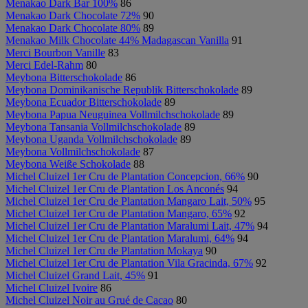
Menakao Dark Bar 100%
86
Menakao Dark Chocolate 72%
90
Menakao Dark Chocolate 80%
89
Menakao Milk Chocolate 44% Madagascan Vanilla
91
Merci Bourbon Vanille
83
Merci Edel-Rahm
80
Meybona Bitterschokolade
86
Meybona Dominikanische Republik Bitterschokolade
89
Meybona Ecuador Bitterschokolade
89
Meybona Papua Neuguinea Vollmilchschokolade
89
Meybona Tansania Vollmilchschokolade
89
Meybona Uganda Vollmilchschokolade
89
Meybona Vollmilchschokolade
87
Meybona Weiße Schokolade
88
Michel Cluizel 1er Cru de Plantation Concepcion, 66%
90
Michel Cluizel 1er Cru de Plantation Los Anconés
94
Michel Cluizel 1er Cru de Plantation Mangaro Lait, 50%
95
Michel Cluizel 1er Cru de Plantation Mangaro, 65%
92
Michel Cluizel 1er Cru de Plantation Maralumi Lait, 47%
94
Michel Cluizel 1er Cru de Plantation Maralumi, 64%
94
Michel Cluizel 1er Cru de Plantation Mokaya
90
Michel Cluizel 1er Cru de Plantation Vila Gracinda, 67%
92
Michel Cluizel Grand Lait, 45%
91
Michel Cluizel Ivoire
86
Michel Cluizel Noir au Grué de Cacao
80