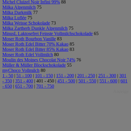
Michel Cluizel Noir Infini 99%
88
Milka Alpenmilch
75
Milka Darkmilk
77
Milka Luflée
75
Milka Weisse Schokolade
73
Milka Zartherb Dunkle Alpenmilch
75
MinusL Laktosefrei Feinste Vollmilchschokolade
65
Moser Roth Bourbon Vanille
83
Moser Roth Edel Bitter 70% Kakao
85
Moser Roth Edel Bitter 85% Kakao
83
Moser Roth Edel Vollmilch
80
Moulin des Moines Chocolat Noir 74%
76
Müller & Müller Blockschokolade
55
myChoco Vollmilch
80
1 - 50
|
51 - 100
|
101 - 150
|
151 - 200
|
201 - 250
|
251 - 300
|
301
- 350
|
351 - 400
|
401 - 450
|
451 - 500
|
501 - 550
|
551 - 600
|
601
- 650
|
651 - 700
|
701 - 750
Anzeige