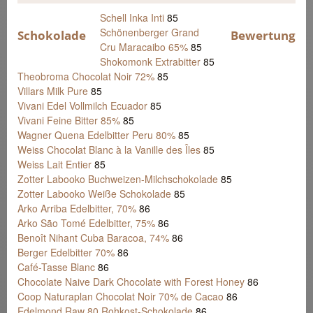
Schell Inka Inti
85
Schönenberger Grand
Schokolade
Bewertung
Cru Maracaibo 65%
85
Shokomonk Extrabitter
85
Theobroma Chocolat Noir 72%
85
Villars Milk Pure
85
Vivani Edel Vollmilch Ecuador
85
Vivani Feine Bitter 85%
85
Wagner Quena Edelbitter Peru 80%
85
Weiss Chocolat Blanc à la Vanille des Îles
85
Weiss Lait Entier
85
Zotter Labooko Buchweizen-Milchschokolade
85
Zotter Labooko Weiße Schokolade
85
Arko Arriba Edelbitter, 70%
86
Arko São Tomé Edelbitter, 75%
86
Benoît Nihant Cuba Baracoa, 74%
86
Berger Edelbitter 70%
86
Café-Tasse Blanc
86
Chocolate Naive Dark Chocolate with Forest Honey
86
Coop Naturaplan Chocolat Noir 70% de Cacao
86
Edelmond Raw 80 Rohkost-Schokolade
86