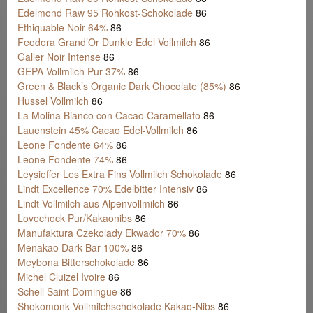
Edelmond Raw 95 Rohkost-Schokolade
86
Ethiquable Noir 64%
86
Feodora Grand’Or Dunkle Edel Vollmilch
86
Galler Noir Intense
86
GEPA Vollmilch Pur 37%
86
Green & Black’s Organic Dark Chocolate (85%)
86
Hussel Vollmilch
86
La Molina Bianco con Cacao Caramellato
86
Lauenstein 45% Cacao Edel-Vollmilch
86
Leone Fondente 64%
86
Leone Fondente 74%
86
Leysieffer Les Extra Fins Vollmilch Schokolade
86
Lindt Excellence 70% Edelbitter Intensiv
86
Lindt Vollmilch aus Alpenvollmilch
86
Lovechock Pur/Kakaonibs
86
Manufaktura Czekolady Ekwador 70%
86
Menakao Dark Bar 100%
86
Meybona Bitterschokolade
86
Michel Cluizel Ivoire
86
Schell Saint Domingue
86
Shokomonk Vollmilchschokolade Kakao-Nibs
86