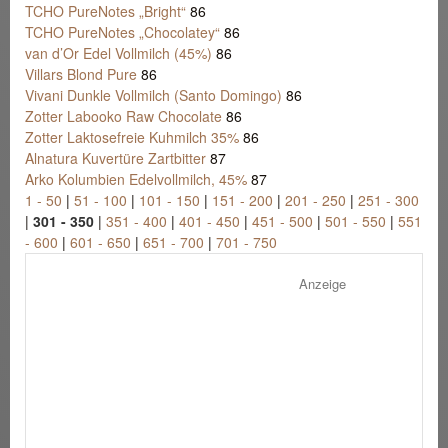
TCHO PureNotes „Bright“
86
TCHO PureNotes „Chocolatey“
86
van d’Or Edel Vollmilch (45%)
86
Villars Blond Pure
86
Vivani Dunkle Vollmilch (Santo Domingo)
86
Zotter Labooko Raw Chocolate
86
Zotter Laktosefreie Kuhmilch 35%
86
Alnatura Kuvertüre Zartbitter
87
Arko Kolumbien Edelvollmilch, 45%
87
1 - 50
|
51 - 100
|
101 - 150
|
151 - 200
|
201 - 250
|
251 - 300
|
301 - 350
|
351 - 400
|
401 - 450
|
451 - 500
|
501 - 550
|
551
- 600
|
601 - 650
|
651 - 700
|
701 - 750
Anzeige