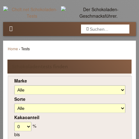


Home
›
Tests
Schokoladentests finden
Marke
Sorte
Kakaoanteil
%
bis