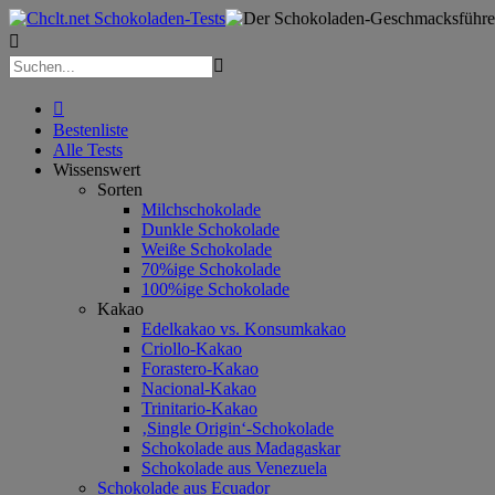



Bestenliste
Alle Tests
Wissenswert
Sorten
Milchschokolade
Dunkle Schokolade
Weiße Schokolade
70%ige Schokolade
100%ige Schokolade
Kakao
Edelkakao vs. Konsumkakao
Criollo-Kakao
Forastero-Kakao
Nacional-Kakao
Trinitario-Kakao
‚Single Origin‘-Schokolade
Schokolade aus Madagaskar
Schokolade aus Venezuela
Schokolade aus Ecuador