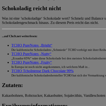
Schokoladig reicht nicht
Was ist eine ’schokoladige‘ Schokolade wert? Schmelz und Balance si
Schokoladengeschmack hinaus. Zu diesem Preis reicht das nicht.
...auf Chclt.net weiterlesen:
TCHO PureNotes „Bright“
Die kalifornische Schokoladen-„Schmiede“ TCHO verfolgt mit ihrer Reihe
TCHO PureNotes „Nutty“
„Ecuador 65%“ wäre diese Schokolade bei den meisten Schokoladenherste
TCHO PureNotes „Fruity“
In Europa ist noch nicht angekommen, ich welchem Maß in...
TCHO TchoIntense Dark Chocolate 99%
Der kalifornische Schokoladenhersteller TCHO hat sich der Vermarktung v
Zutaten:
Kakaobohnen, Rohrzucker, Kakaobutter, Sojalecithin, Vanilleschoten
Ernährungsinformationen: