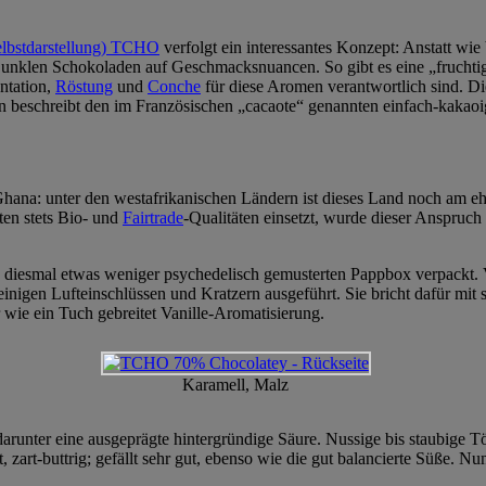
elbstdarstellung) TCHO
verfolgt ein interessantes Konzept: Anstatt wi
nklen Schokoladen auf Geschmacksnuancen. So gibt es eine „fruchtig
ntation,
Röstung
und
Conche
für diese Aromen verantwortlich sind. D
ern beschreibt den im Französischen „cacaote“ genannten einfach-kaka
hana: unter den westafrikanischen Ländern ist dieses Land noch am eh
en stets Bio- und
Fairtrade
-Qualitäten einsetzt, wurde dieser Anspruc
n, diesmal etwas weniger psychedelisch gemusterten Pappbox verpackt. 
t einigen Lufteinschlüssen und Kratzern ausgeführt. Sie bricht dafür mi
 wie ein Tuch gebreitet Vanille-Aromatisierung.
Karamell, Malz
arunter eine ausgeprägte hintergründige Säure. Nussige bis staubige 
 zart-buttrig; gefällt sehr gut, ebenso wie die gut balancierte Süße. Nu