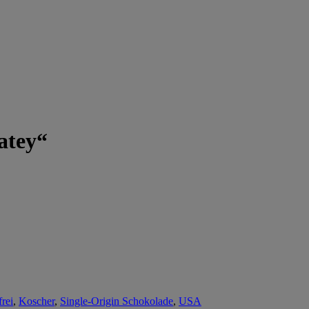
atey“
rei
,
Koscher
,
Single-Origin Schokolade
,
USA