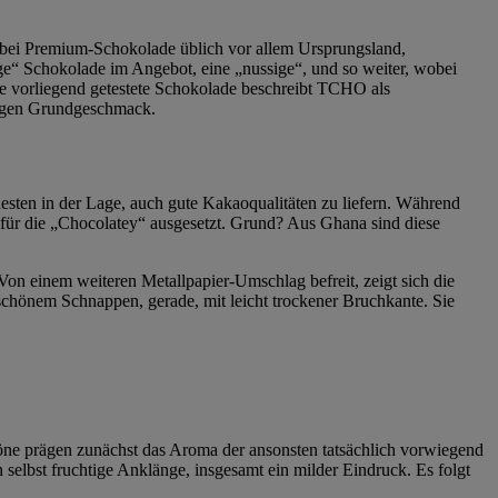
e bei Premium-Schokolade üblich vor allem Ursprungsland,
e“ Schokolade im Angebot, eine „nussige“, und so weiter, wobei
ie vorliegend getestete Schokolade beschreibt TCHO als
oigen Grundgeschmack.
esten in der Lage, auch gute Kakaoqualitäten zu liefern. Während
h für die „Chocolatey“ ausgesetzt. Grund? Aus Ghana sind diese
Von einem weiteren Metallpapier-Umschlag befreit, zeigt sich die
t schönem Schnappen, gerade, mit leicht trockener Bruchkante. Sie
Töne prägen zunächst das Aroma der ansonsten tatsächlich vorwiegend
n selbst fruchtige Anklänge, insgesamt ein milder Eindruck. Es folgt