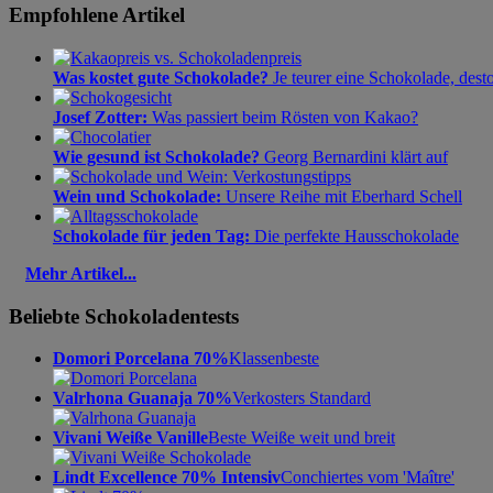
Empfohlene Artikel
Was kostet gute Schokolade?
Je teurer eine Schokolade, dest
Josef Zotter:
Was passiert beim Rösten von Kakao?
Wie gesund ist Schokolade?
Georg Bernardini klärt auf
Wein und Schokolade:
Unsere Reihe mit Eberhard Schell
Schokolade für jeden Tag:
Die perfekte Hausschokolade
Mehr Artikel...
Beliebte Schokoladentests
Domori Porcelana 70%
Klassenbeste
Valrhona Guanaja 70%
Verkosters Standard
Vivani Weiße Vanille
Beste Weiße weit und breit
Lindt Excellence 70% Intensiv
Conchiertes vom 'Maître'