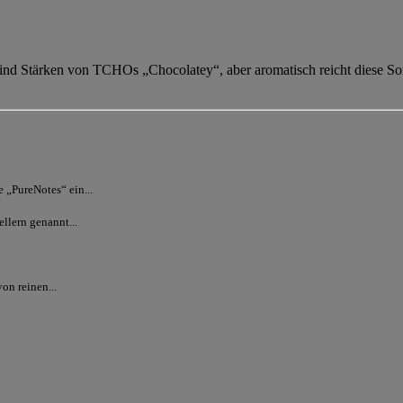
nd Stärken von TCHOs „Chocolatey“, aber aromatisch reicht diese Sorte
 „PureNotes“ ein...
llern genannt...
on reinen...