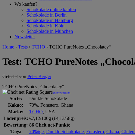
Wo kaufen?
Schokolade online kaufen
Schokolade in Berlin
Schokolade in Hamburg
Schokolade in Köln
Schokolade in München
Newsletter
Home
›
Tests
›
TCHO
›
TCHO PureNotes „Chocolatey“
Test: TCHO PureNotes „Chocol
Getestet von
Peter Berger
TCHO PureNotes „Chocolatey“
Wie wir testen
Sorte:
Dunkle Schokolade
Kakao:
70%, Forastero, Ghana
Marke:
TCHO
, USA
Ladenpreis:
€7,12/100g (€4,13/58g)
Bewertung:
86 Chclt.net-Punkte
Tags:
70%ige
,
Dunkle Schokolade
,
Forastero
,
Ghana
,
Glutenf