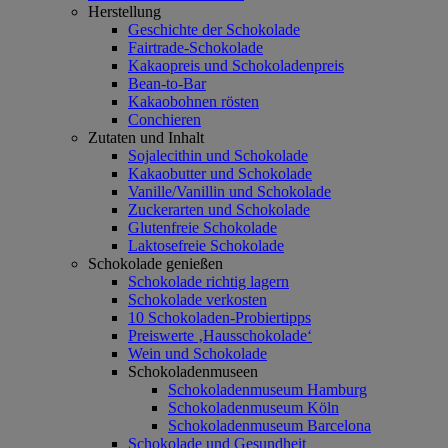
Herstellung
Geschichte der Schokolade
Fairtrade-Schokolade
Kakaopreis und Schokoladenpreis
Bean-to-Bar
Kakaobohnen rösten
Conchieren
Zutaten und Inhalt
Sojalecithin und Schokolade
Kakaobutter und Schokolade
Vanille/Vanillin und Schokolade
Zuckerarten und Schokolade
Glutenfreie Schokolade
Laktosefreie Schokolade
Schokolade genießen
Schokolade richtig lagern
Schokolade verkosten
10 Schokoladen-Probiertipps
Preiswerte ‚Hausschokolade‘
Wein und Schokolade
Schokoladenmuseen
Schokoladenmuseum Hamburg
Schokoladenmuseum Köln
Schokoladenmuseum Barcelona
Schokolade und Gesundheit