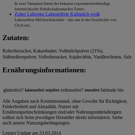
In zwei Varianten bietet der bekannt experimentierfreudige
österreichische Schokoladenmacher Zotter...
Zotter Labooko Laktosefreie Kuhmilch weiß
Laktosefreie Milchschokolade – das war in der Geschichte von
Chclt.net...
Zutaten:
Rohrohrzucker, Kakaobutter, Vollmilchpulver (21%),
Süßmolkenpulver, Vollrohrzucker, Sojalecithin, Vanilleschoten, Salz
Ernährungsinformationen:
glutenfrei?
laktosefrei
sojafrei
erdnussfrei?
nussfrei
fairtrade
bio
Alle Angaben nach Kenntnissstand, ohne Gewähr für Richtigkeit,
Fehlerfreiheit und Aktualität. Nutzer mit
Ernährungseinschränkungen und/oder Nahrungsmittelallergien
sollten sich beim jeweiligen Hersteller direkt informieren. Siehe
auch unsere Nutzungsbedingungen.
Letztes Update am
23.03.2014