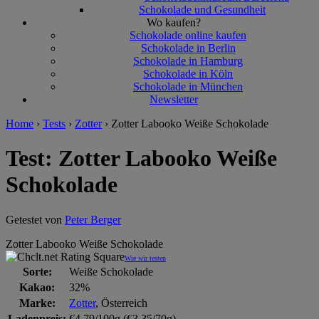
Schokolade und Gesundheit
Wo kaufen?
Schokolade online kaufen
Schokolade in Berlin
Schokolade in Hamburg
Schokolade in Köln
Schokolade in München
Newsletter
Home
›
Tests
›
Zotter
›
Zotter Labooko Weiße Schokolade
Test: Zotter Labooko Weiße
Schokolade
Getestet von
Peter Berger
Zotter Labooko Weiße Schokolade
Wie wir testen
Sorte:
Weiße Schokolade
Kakao:
32%
Marke:
Zotter
, Österreich
Ladenpreis:
€4,79/100g (€3,35/70g)