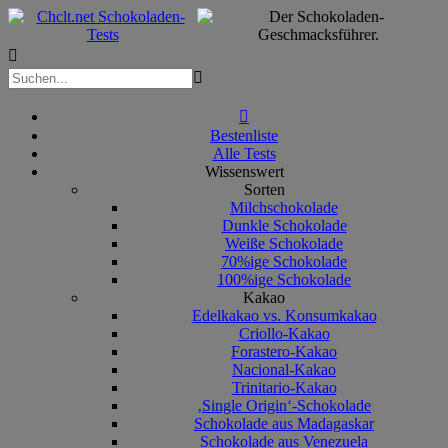



Bestenliste
Alle Tests
Wissenswert
Sorten
Milchschokolade
Dunkle Schokolade
Weiße Schokolade
70%ige Schokolade
100%ige Schokolade
Kakao
Edelkakao vs. Konsumkakao
Criollo-Kakao
Forastero-Kakao
Nacional-Kakao
Trinitario-Kakao
‚Single Origin‘-Schokolade
Schokolade aus Madagaskar
Schokolade aus Venezuela