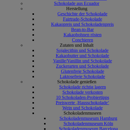
Schokolade aus Ecuador
Herstellung
Geschichte der Schokolade
Fairtrade-Schokolade
Kakaopreis und Schokoladenpreis
Bean-to-Bar
Kakaobohnen rösten
Conchieren
Zutaten und Inhalt
Sojalecithin und Schokolade
Kakaobutter und Schokolade
Vanille/Vanillin und Schokolade
Zuckerarten und Schokolade
Glutenfreie Schokolade
Laktosefreie Schokolade
Schokolade genießen
Schokolade richtig lagern
Schokolade verkosten
10 Schokoladen-Probiertipps
Preiswerte ‚Hausschokolade‘
Wein und Schokolade
Schokoladenmuseen
Schokoladenmuseum Hamburg
Schokoladenmuseum Köln
Schokoladenmuseum Barcelona