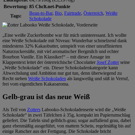
Bewertung:
85 Chclt.net-Punkte
Bean-to-Bar
,
Bio
,
Fairtrade
,
Österreich
,
Weiße
Tags:
Schokolade
„Eine weiße Zuckerbombe war für mich uninteressant. Ich wollte
eine Weiße Schokolade mit Niveau: Wunderbar schmelzend dank
mindestens 32% Kakaobutter, umspielt von einer unraffinierten
Naturzuckersüße, mit viel aromatischer Bergmilch und echter
Bourbon Vanille. Ein Klassiker!“ – mit dieser Ansage im
Klappentext leitet der österreichische Chocolatier
Josef Zotter
seine
„Weiße Schokolade“ ein. Dieser Schokoladenkategorie kann
Abwechslung und Ambition nur gut tun, denn überwiegend zu
Recht stehen
Weiße Schokoladen
als langweilig und süß in Verruf,
frei vom eigentlichen Kakaoaroma.
Gelb-grau ist das neue Weiß
Als Teil von
Zotters
Labooko-Schokoladenserie wird die „Weiße
Schokolade“ in zwei Täfelchen à 35g, kompakt im Papierumschlag
geliefert. Die Tafeln sind gelblich-grau; sogar auffallend grau, dabei
ganz ebenmäßig ausgeführt, von mattem Schein, regelmäßig bis auf
einige Ratscher aus der Fertigung. Die Schokolade bricht