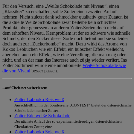
Für den Versuch, eine „Weiße Schokolade mit Niveau“, einen
„Klassiker“ zu erschaffen, sollte Zotter einen zweiten Anlauf
nehmen. Nicht zuletzt dank schmeckbar qualitativ guter Zutaten ist
die aktuelle Weiße Schokolade zwar beileibe kein schlechtes
Produkt, aber gemessen an anderen Zotter-Sorten doch nicht auf
dem erhofften Niveau. Kernproblem ist der so schwere wie schnelle
Schmelz, der den Zucker dieser Sorte noch betont und sie so leider
doch auch zur „Zuckerbombe“ macht. Dazu wirkt das Aroma von
Kokos-Lebkuchen wie ein Effekt, ein hübscher Effekt vielleicht,
aber eben auch ein Effekt, wie eine Veredlung, die man mag oder
nicht, und an der man das Interesse auch zügig wieder verliert. Ins
Zotter-Sortiment würde eine ambitionierte
Weiße Schokolade wie
die von Vivani
besser passen.
...auf Chclt.net weiterlesen:
Zotter Labooko Reis weiß
Ausschließlich in der Sonderserie „CONTEST“ bietet der österreichische
Schokoladenmacher Zotter...
Zotter Edelweiße Schokolade
Der nächste Anlauf des so experimentierfreudigen österreichischen
Chcolatiers Zotter, eine...
Zotter Labooko Soja weiß