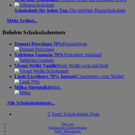
Schokolade für jeden Tag:
Die perfekte Hausschokolade
Mehr Artikel...
Beliebte Schokoladentests
Domori Porcelana 70%
Klassenbeste
Valrhona Guanaja 70%
Verkosters Standard
Vivani Weiße Vanille
Beste Weiße weit und breit
Lindt Excellence 70% Intensiv
Conchiertes vom 'Maître'
Milka Alpenmilch
Muh.
Alle Schokoladentests...

Feed: Schokoladen-Tests
Über uns
Nutzung der Testergebnisse
AGB / Datenschutz
Impressum