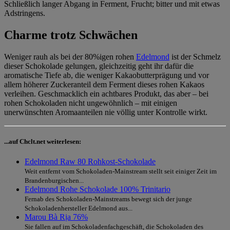
Schließlich langer Abgang in Ferment, Frucht; bitter und mit etwas
Adstringens.
Charme trotz Schwächen
Weniger rauh als bei der 80%igen rohen
Edelmond
ist der Schmelz
dieser Schokolade gelungen, gleichzeitig geht ihr dafür die
aromatische Tiefe ab, die weniger Kakaobutterprägung und vor
allem höherer Zuckeranteil dem Ferment dieses rohen Kakaos
verleihen. Geschmacklich ein achtbares Produkt, das aber – bei
rohen Schokoladen nicht ungewöhnlich – mit einigen
unerwünschten Aromaanteilen nie völlig unter Kontrolle wirkt.
...auf Chclt.net weiterlesen:
Edelmond Raw 80 Rohkost-Schokolade
Weit entfernt vom Schokoladen-Mainstream stellt seit einiger Zeit im
Brandenburgischen...
Edelmond Rohe Schokolade 100% Trinitario
Fernab des Schokoladen-Mainstreams bewegt sich der junge
Schokoladenhersteller Edelmond aus...
Marou Bà Rịa 76%
Sie fallen auf im Schokoladenfachgeschäft, die Schokoladen des