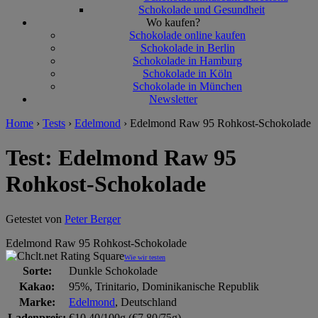
Schokolade und Gesundheit
Wo kaufen?
Schokolade online kaufen
Schokolade in Berlin
Schokolade in Hamburg
Schokolade in Köln
Schokolade in München
Newsletter
Home
›
Tests
›
Edelmond
›
Edelmond Raw 95 Rohkost-Schokolade
Test: Edelmond Raw 95
Rohkost-Schokolade
Getestet von
Peter Berger
Edelmond Raw 95 Rohkost-Schokolade
Wie wir testen
Sorte:
Dunkle Schokolade
Kakao:
95%, Trinitario, Dominikanische Republik
Marke:
Edelmond
, Deutschland
Ladenpreis:
€10,40/100g (€7,80/75g)