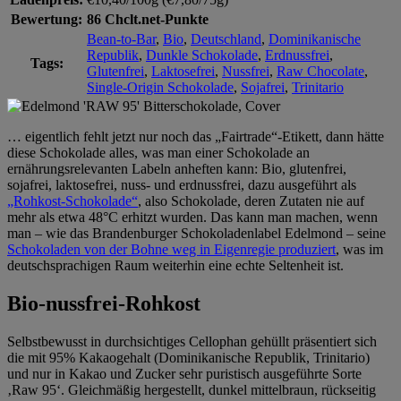
Bewertung:
86 Chclt.net-Punkte
Bean-to-Bar
,
Bio
,
Deutschland
,
Dominikanische
Republik
,
Dunkle Schokolade
,
Erdnussfrei
,
Tags:
Glutenfrei
,
Laktosefrei
,
Nussfrei
,
Raw Chocolate
,
Single-Origin Schokolade
,
Sojafrei
,
Trinitario
… eigentlich fehlt jetzt nur noch das „Fairtrade“-Etikett, dann hätte
diese Schokolade alles, was man einer Schokolade an
ernährungsrelevanten Labeln anheften kann: Bio, glutenfrei,
sojafrei, laktosefrei, nuss- und erdnussfrei, dazu ausgeführt als
„Rohkost-Schokolade“
, also Schokolade, deren Zutaten nie auf
mehr als etwa 48°C erhitzt wurden. Das kann man machen, wenn
man – wie das Brandenburger Schokoladenlabel Edelmond – seine
Schokoladen von der Bohne weg in Eigenregie produziert
, was im
deutschsprachigen Raum weiterhin eine echte Seltenheit ist.
Bio-nussfrei-Rohkost
Selbstbewusst in durchsichtiges Cellophan gehüllt präsentiert sich
die mit 95% Kakaogehalt (Dominikanische Republik, Trinitario)
und nur in Kakao und Zucker sehr puristisch ausgeführte Sorte
‚Raw 95‘. Gleichmäßig hergestellt, dunkel mittelbraun, rückseitig