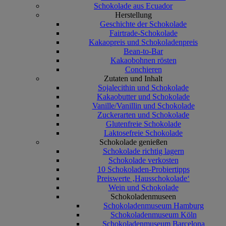
Schokolade aus Ecuador
Herstellung
Geschichte der Schokolade
Fairtrade-Schokolade
Kakaopreis und Schokoladenpreis
Bean-to-Bar
Kakaobohnen rösten
Conchieren
Zutaten und Inhalt
Sojalecithin und Schokolade
Kakaobutter und Schokolade
Vanille/Vanillin und Schokolade
Zuckerarten und Schokolade
Glutenfreie Schokolade
Laktosefreie Schokolade
Schokolade genießen
Schokolade richtig lagern
Schokolade verkosten
10 Schokoladen-Probiertipps
Preiswerte ‚Hausschokolade‘
Wein und Schokolade
Schokoladenmuseen
Schokoladenmuseum Hamburg
Schokoladenmuseum Köln
Schokoladenmuseum Barcelona