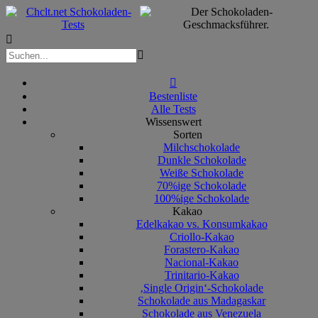



Bestenliste
Alle Tests
Wissenswert
Sorten
Milchschokolade
Dunkle Schokolade
Weiße Schokolade
70%ige Schokolade
100%ige Schokolade
Kakao
Edelkakao vs. Konsumkakao
Criollo-Kakao
Forastero-Kakao
Nacional-Kakao
Trinitario-Kakao
‚Single Origin‘-Schokolade
Schokolade aus Madagaskar
Schokolade aus Venezuela