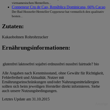
vietnamesischen Herstellers...
Coppeneur Cru de Cao, República Dominicana, 66% Cacao
Der Bad Honnefer Hersteller Coppeneur hat vermutlich den qualitativ
besten...
Zutaten:
Kakaobohnen Rohrohrzucker
Ernährungsinformationen:
glutenfrei
laktosefrei
sojafrei
erdnussfrei
nussfrei
fairtrade?
bio
Alle Angaben nach Kenntnissstand, ohne Gewähr für Richtigkeit,
Fehlerfreiheit und Aktualität. Nutzer mit
Ernährungseinschränkungen und/oder Nahrungsmittelallergien
sollten sich beim jeweiligen Hersteller direkt informieren. Siehe
auch unsere Nutzungsbedingungen.
Letztes Update am
31.10.2015
Anzeige