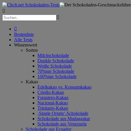



Bestenliste
Alle Tests
Wissenswert
Sorten
Milchschokolade
Dunkle Schokolade
Weiße Schokolade
70%ige Schokolade
100%ige Schokolade
Kakao
Edelkakao vs. Konsumkakao
Criollo-Kakao
Forastero-Kakao
Nacional-Kakao
Trinitario-Kakao
‚Single Origin‘-Schokolade
Schokolade aus Madagaskar
Schokolade aus Venezuela
Schokolade aus Ecuador