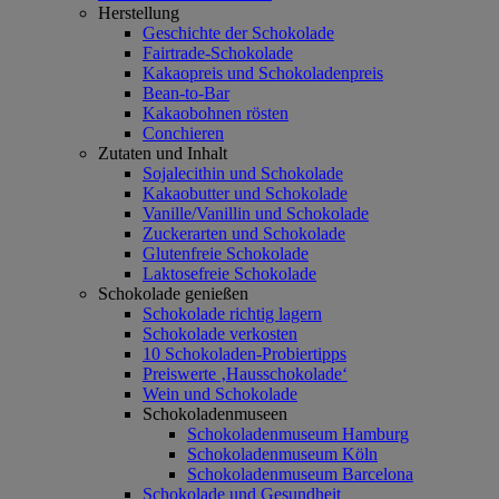
Herstellung
Geschichte der Schokolade
Fairtrade-Schokolade
Kakaopreis und Schokoladenpreis
Bean-to-Bar
Kakaobohnen rösten
Conchieren
Zutaten und Inhalt
Sojalecithin und Schokolade
Kakaobutter und Schokolade
Vanille/Vanillin und Schokolade
Zuckerarten und Schokolade
Glutenfreie Schokolade
Laktosefreie Schokolade
Schokolade genießen
Schokolade richtig lagern
Schokolade verkosten
10 Schokoladen-Probiertipps
Preiswerte ‚Hausschokolade‘
Wein und Schokolade
Schokoladenmuseen
Schokoladenmuseum Hamburg
Schokoladenmuseum Köln
Schokoladenmuseum Barcelona
Schokolade und Gesundheit