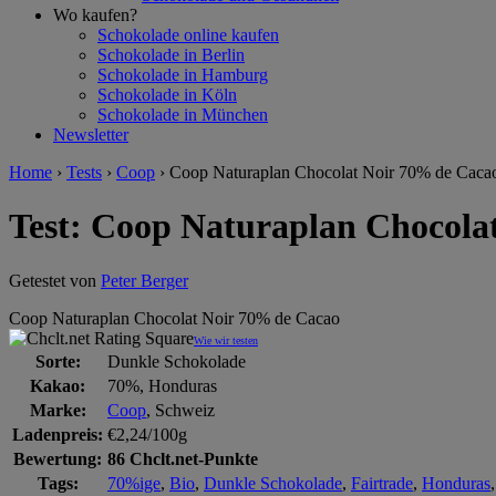
Wo kaufen?
Schokolade online kaufen
Schokolade in Berlin
Schokolade in Hamburg
Schokolade in Köln
Schokolade in München
Newsletter
Home
›
Tests
›
Coop
›
Coop Naturaplan Chocolat Noir 70% de Caca
Test: Coop Naturaplan Chocola
Getestet von
Peter Berger
Coop Naturaplan Chocolat Noir 70% de Cacao
Wie wir testen
Sorte:
Dunkle Schokolade
Kakao:
70%, Honduras
Marke:
Coop
, Schweiz
Ladenpreis:
€2,24/100g
Bewertung:
86 Chclt.net-Punkte
Tags:
70%ige
,
Bio
,
Dunkle Schokolade
,
Fairtrade
,
Honduras