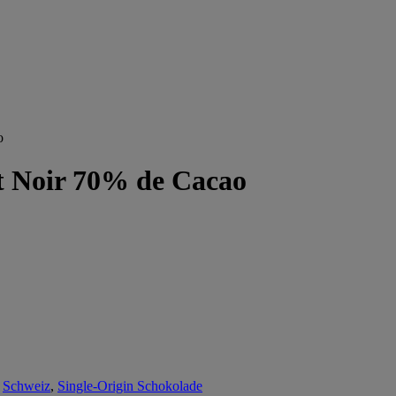
o
t Noir 70% de Cacao
,
Schweiz
,
Single-Origin Schokolade