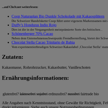
...auf Chclt.net weiterlesen:
Coop Naturaplan Bio Dunkle Schokolade mit Kakaosplittern
Die Schweizer Handelskette Coop führt unter eigenem Markennamen mit d
Duffy’s Honduras Indio Rojo
Dies ist die in der Vergangenheit meistprämierte Sorte des britischen...
Schönenberger 70% Cacao
Neben dem Unternehmensschwerpunkt Fremdherstellung, bietet der Schwei
Chocolat Stella Cacao Trinitario de Bahia
Vom experimentierfreudigen Schweizer Kakaolabel ‚Chocolat Stella‘ stamm
Zutaten:
Kakaomasse, Rohrohrzucker, Kakaobutter, Vanilleschoten
Ernährungsinformationen:
glutenfrei?
laktosefrei
sojafrei
erdnussfrei?
nussfrei
fairtrade
bio
Alle Angaben nach Kenntnissstand, ohne Gewähr für Richtigkeit, Fehle
direkt informieren. Siehe auch unsere Nutzungsbedingungen.