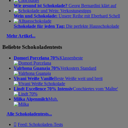
Wie gesund ist Schokolade?
Georg Bernardini klärt auf
Wein und Schokolade:
Unsere Reihe mit Eberhard Schell
Schokolade für jeden Tag:
Die perfekte Hausschokolade
Mehr Artikel...
Beliebte Schokoladentests
Domori Porcelana 70%
Klassenbeste
Valrhona Guanaja 70%
Verkosters Standard
Vivani Weiße Vanille
Beste Weiße weit und breit
Lindt Excellence 70% Intensiv
Conchiertes vom 'Maître'
Milka Alpenmilch
Muh.
Alle Schokoladentests...

Feed: Schokoladen-Tests