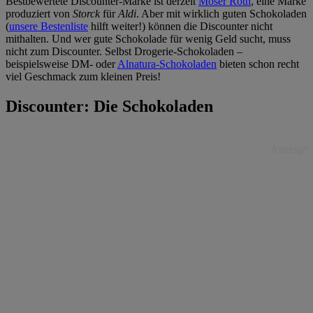
Bestbewertete Discounter-Marke ist derzeit
Moser Roth
, eine Marke
produziert von
Storck
für
Aldi
. Aber mit wirklich guten Schokoladen
(
unsere Bestenliste
hilft weiter!) können die Discounter nicht
mithalten. Und wer gute Schokolade für wenig Geld sucht, muss
nicht zum Discounter. Selbst Drogerie-Schokoladen –
beispielsweise DM- oder
Alnatura-Schokoladen
bieten schon recht
viel Geschmack zum kleinen Preis!
Discounter: Die Schokoladen
Anzeige