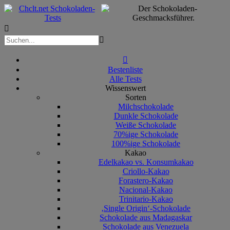



Bestenliste
Alle Tests
Wissenswert
Sorten
Milchschokolade
Dunkle Schokolade
Weiße Schokolade
70%ige Schokolade
100%ige Schokolade
Kakao
Edelkakao vs. Konsumkakao
Criollo-Kakao
Forastero-Kakao
Nacional-Kakao
Trinitario-Kakao
‚Single Origin‘-Schokolade
Schokolade aus Madagaskar
Schokolade aus Venezuela