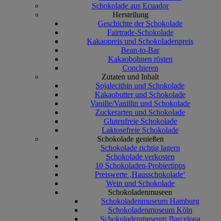
Schokolade aus Ecuador
Herstellung
Geschichte der Schokolade
Fairtrade-Schokolade
Kakaopreis und Schokoladenpreis
Bean-to-Bar
Kakaobohnen rösten
Conchieren
Zutaten und Inhalt
Sojalecithin und Schokolade
Kakaobutter und Schokolade
Vanille/Vanillin und Schokolade
Zuckerarten und Schokolade
Glutenfreie Schokolade
Laktosefreie Schokolade
Schokolade genießen
Schokolade richtig lagern
Schokolade verkosten
10 Schokoladen-Probiertipps
Preiswerte ‚Hausschokolade‘
Wein und Schokolade
Schokoladenmuseen
Schokoladenmuseum Hamburg
Schokoladenmuseum Köln
Schokoladenmuseum Barcelona