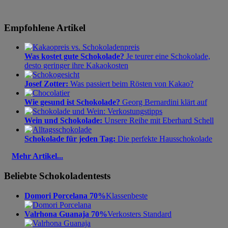
Empfohlene Artikel
Was kostet gute Schokolade?
Je teurer eine Schokolade,
desto geringer ihre Kakaokosten
Josef Zotter:
Was passiert beim Rösten von Kakao?
Wie gesund ist Schokolade?
Georg Bernardini klärt auf
Wein und Schokolade:
Unsere Reihe mit Eberhard Schell
Schokolade für jeden Tag:
Die perfekte Hausschokolade
Mehr Artikel...
Beliebte Schokoladentests
Domori Porcelana 70%
Klassenbeste
Valrhona Guanaja 70%
Verkosters Standard