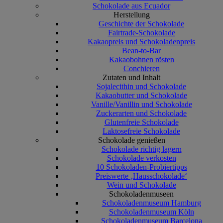
Schokolade aus Ecuador
Herstellung
Geschichte der Schokolade
Fairtrade-Schokolade
Kakaopreis und Schokoladenpreis
Bean-to-Bar
Kakaobohnen rösten
Conchieren
Zutaten und Inhalt
Sojalecithin und Schokolade
Kakaobutter und Schokolade
Vanille/Vanillin und Schokolade
Zuckerarten und Schokolade
Glutenfreie Schokolade
Laktosefreie Schokolade
Schokolade genießen
Schokolade richtig lagern
Schokolade verkosten
10 Schokoladen-Probiertipps
Preiswerte ‚Hausschokolade‘
Wein und Schokolade
Schokoladenmuseen
Schokoladenmuseum Hamburg
Schokoladenmuseum Köln
Schokoladenmuseum Barcelona