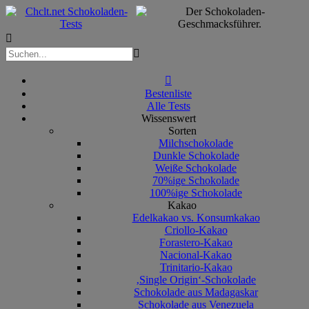



Bestenliste
Alle Tests
Wissenswert
Sorten
Milchschokolade
Dunkle Schokolade
Weiße Schokolade
70%ige Schokolade
100%ige Schokolade
Kakao
Edelkakao vs. Konsumkakao
Criollo-Kakao
Forastero-Kakao
Nacional-Kakao
Trinitario-Kakao
‚Single Origin‘-Schokolade
Schokolade aus Madagaskar
Schokolade aus Venezuela