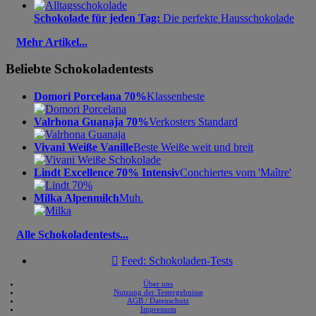
Schokolade für jeden Tag:
Die perfekte Hausschokolade
Mehr Artikel...
Beliebte Schokoladentests
Domori Porcelana 70%
Klassenbeste
Valrhona Guanaja 70%
Verkosters Standard
Vivani Weiße Vanille
Beste Weiße weit und breit
Lindt Excellence 70% Intensiv
Conchiertes vom 'Maître'
Milka Alpenmilch
Muh.
Alle Schokoladentests...

Feed: Schokoladen-Tests
Über uns
Nutzung der Testergebnisse
AGB / Datenschutz
Impressum