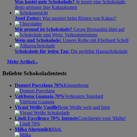
Was kostet gute Schokolade?
Je teurer eine Schokolade,
desto geringer ihre Kakaokosten
Josef Zotter:
Was passiert beim Rösten von Kakao?
Wie gesund ist Schokolade?
Georg Bernardini klärt auf
Wein und Schokolade:
Unsere Reihe mit Eberhard Schell
Schokolade für jeden Tag:
Die perfekte Hausschokolade
Mehr Artikel...
Beliebte Schokoladentests
Domori Porcelana 70%
Klassenbeste
Valrhona Guanaja 70%
Verkosters Standard
Vivani Weiße Vanille
Beste Weiße weit und breit
Lindt Excellence 70% Intensiv
Conchiertes vom 'Maître'
Milka Alpenmilch
Muh.