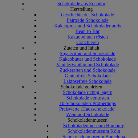
Schokolade aus Ecuador
Herstellung
Geschichte der Schokolade
Fairtrade-Schokolade
Kakaopreis und Schokoladenpreis
Bean-to-Bar
Kakaobohnen rösten
Conchieren
Zutaten und Inhalt
Sojalecithin und Schokolade
Kakaobutter und Schokolade
Vanille/Vanillin und Schokolade
Zuckerarten und Schokolade
Glutenfreie Schokolade
Laktosefreie Schokolade
Schokolade genießen
Schokolade richtig lagern
Schokolade verkosten
10 Schokoladen-Probiertipps
Preiswerte ‚Hausschokolade‘
Wein und Schokolade
Schokoladenmuseen
Schokoladenmuseum Hamburg
Schokoladenmuseum Köln
Schokoladenmuseum Barcelona