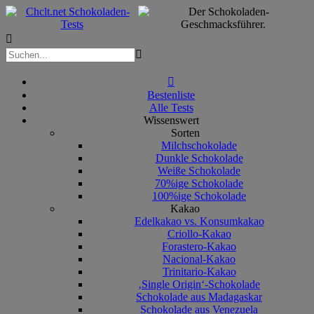



Bestenliste
Alle Tests
Wissenswert
Sorten
Milchschokolade
Dunkle Schokolade
Weiße Schokolade
70%ige Schokolade
100%ige Schokolade
Kakao
Edelkakao vs. Konsumkakao
Criollo-Kakao
Forastero-Kakao
Nacional-Kakao
Trinitario-Kakao
‚Single Origin‘-Schokolade
Schokolade aus Madagaskar
Schokolade aus Venezuela