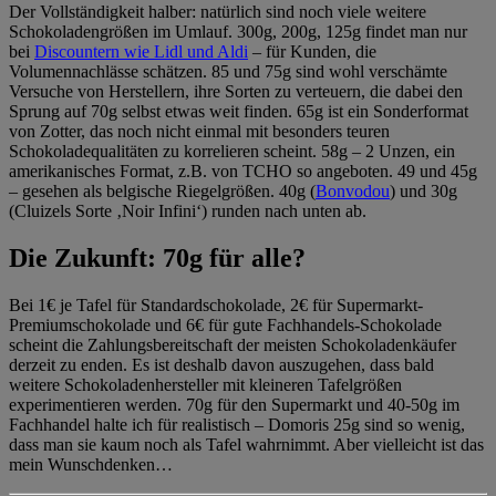
Der Vollständigkeit halber: natürlich sind noch viele weitere
Schokoladengrößen im Umlauf. 300g, 200g, 125g findet man nur
bei
Discountern wie Lidl und Aldi
– für Kunden, die
Volumennachlässe schätzen. 85 und 75g sind wohl verschämte
Versuche von Herstellern, ihre Sorten zu verteuern, die dabei den
Sprung auf 70g selbst etwas weit finden. 65g ist ein Sonderformat
von Zotter, das noch nicht einmal mit besonders teuren
Schokoladequalitäten zu korrelieren scheint. 58g – 2 Unzen, ein
amerikanisches Format, z.B. von TCHO so angeboten. 49 und 45g
– gesehen als belgische Riegelgrößen. 40g (
Bonvodou
) und 30g
(Cluizels Sorte ‚Noir Infini‘) runden nach unten ab.
Die Zukunft: 70g für alle?
Bei 1€ je Tafel für Standardschokolade, 2€ für Supermarkt-
Premiumschokolade und 6€ für gute Fachhandels-Schokolade
scheint die Zahlungsbereitschaft der meisten Schokoladenkäufer
derzeit zu enden. Es ist deshalb davon auszugehen, dass bald
weitere Schokoladenhersteller mit kleineren Tafelgrößen
experimentieren werden. 70g für den Supermarkt und 40-50g im
Fachhandel halte ich für realistisch – Domoris 25g sind so wenig,
dass man sie kaum noch als Tafel wahrnimmt. Aber vielleicht ist das
mein Wunschdenken…