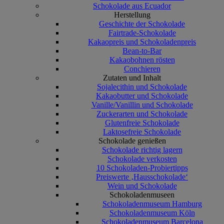
Schokolade aus Ecuador
Herstellung
Geschichte der Schokolade
Fairtrade-Schokolade
Kakaopreis und Schokoladenpreis
Bean-to-Bar
Kakaobohnen rösten
Conchieren
Zutaten und Inhalt
Sojalecithin und Schokolade
Kakaobutter und Schokolade
Vanille/Vanillin und Schokolade
Zuckerarten und Schokolade
Glutenfreie Schokolade
Laktosefreie Schokolade
Schokolade genießen
Schokolade richtig lagern
Schokolade verkosten
10 Schokoladen-Probiertipps
Preiswerte ‚Hausschokolade‘
Wein und Schokolade
Schokoladenmuseen
Schokoladenmuseum Hamburg
Schokoladenmuseum Köln
Schokoladenmuseum Barcelona