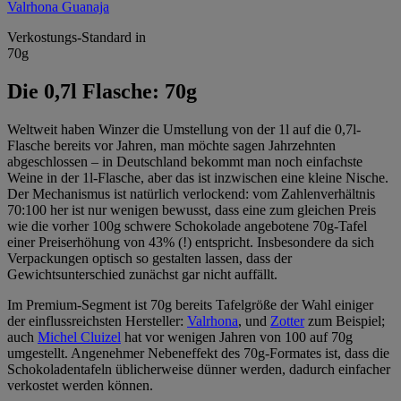
Verkostungs-Standard in
70g
Die 0,7l Flasche: 70g
Weltweit haben Winzer die Umstellung von der 1l auf die 0,7l-
Flasche bereits vor Jahren, man möchte sagen Jahrzehnten
abgeschlossen – in Deutschland bekommt man noch einfachste
Weine in der 1l-Flasche, aber das ist inzwischen eine kleine Nische.
Der Mechanismus ist natürlich verlockend: vom Zahlenverhältnis
70:100 her ist nur wenigen bewusst, dass eine zum gleichen Preis
wie die vorher 100g schwere Schokolade angebotene 70g-Tafel
einer Preiserhöhung von 43% (!) entspricht. Insbesondere da sich
Verpackungen optisch so gestalten lassen, dass der
Gewichtsunterschied zunächst gar nicht auffällt.
Im Premium-Segment ist 70g bereits Tafelgröße der Wahl einiger
der einflussreichsten Hersteller:
Valrhona
, und
Zotter
zum Beispiel;
auch
Michel Cluizel
hat vor wenigen Jahren von 100 auf 70g
umgestellt. Angenehmer Nebeneffekt des 70g-Formates ist, dass die
Schokoladentafeln üblicherweise dünner werden, dadurch einfacher
verkostet werden können.