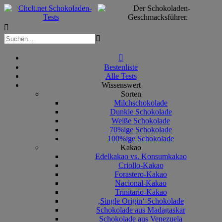



Bestenliste
Alle Tests
Wissenswert
Sorten
Milchschokolade
Dunkle Schokolade
Weiße Schokolade
70%ige Schokolade
100%ige Schokolade
Kakao
Edelkakao vs. Konsumkakao
Criollo-Kakao
Forastero-Kakao
Nacional-Kakao
Trinitario-Kakao
‚Single Origin‘-Schokolade
Schokolade aus Madagaskar
Schokolade aus Venezuela