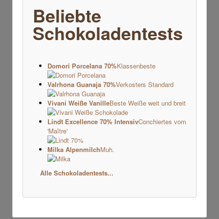
Beliebte
Schokoladentests
Domori Porcelana 70%
Klassenbeste
Valrhona Guanaja 70%
Verkosters Standard
Vivani Weiße Vanille
Beste Weiße weit und breit
Lindt Excellence 70% Intensiv
Conchiertes vom
'Maître'
Milka Alpenmilch
Muh.
Alle Schokoladentests...