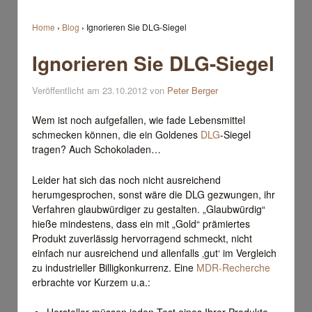
Home
›
Blog
›
Ignorieren Sie DLG-Siegel
Ignorieren Sie DLG-Siegel
Veröffentlicht am
23.10.2012 von
Peter Berger
Wem ist noch aufgefallen, wie fade Lebensmittel
schmecken können, die ein Goldenes
DLG
-Siegel
tragen? Auch Schokoladen…
Leider hat sich das noch nicht ausreichend
herumgesprochen, sonst wäre die DLG gezwungen, ihr
Verfahren glaubwürdiger zu gestalten. „Glaubwürdig“
hieße mindestens, dass ein mit „Gold“ prämiertes
Produkt zuverlässig hervorragend schmeckt, nicht
einfach nur ausreichend und allenfalls ‚gut‘ im Vergleich
zu industrieller Billigkonkurrenz. Eine
MDR-Recherche
erbrachte vor Kurzem u.a.:
Hersteller müssen jeden Test eines Ihrer Produkte