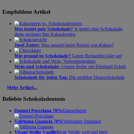
Empfohlene Artikel
Was kostet gute Schokolade?
Je teurer eine Schokolade,
desto geringer ihre Kakaokosten
Josef Zotter:
Was passiert beim Rösten von Kakao?
Wie gesund ist Schokolade?
Georg Bernardini klärt auf
Wein und Schokolade:
Unsere Reihe mit Eberhard Schell
Schokolade für jeden Tag:
Die perfekte Hausschokolade
Mehr Artikel...
Beliebte Schokoladentests
Domori Porcelana 70%
Klassenbeste
Valrhona Guanaja 70%
Verkosters Standard
Vivani Weiße Vanille
Beste Weiße weit und breit