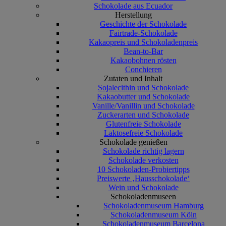
Schokolade aus Ecuador
Herstellung
Geschichte der Schokolade
Fairtrade-Schokolade
Kakaopreis und Schokoladenpreis
Bean-to-Bar
Kakaobohnen rösten
Conchieren
Zutaten und Inhalt
Sojalecithin und Schokolade
Kakaobutter und Schokolade
Vanille/Vanillin und Schokolade
Zuckerarten und Schokolade
Glutenfreie Schokolade
Laktosefreie Schokolade
Schokolade genießen
Schokolade richtig lagern
Schokolade verkosten
10 Schokoladen-Probiertipps
Preiswerte ‚Hausschokolade‘
Wein und Schokolade
Schokoladenmuseen
Schokoladenmuseum Hamburg
Schokoladenmuseum Köln
Schokoladenmuseum Barcelona