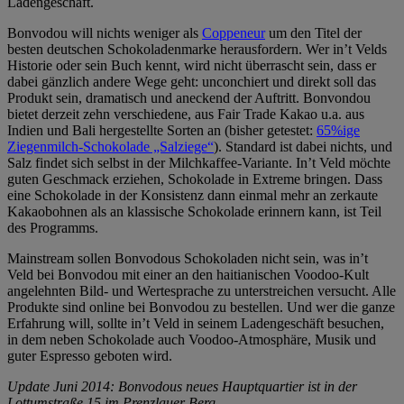
Ladengeschäft.
Bonvodou will nichts weniger als
Coppeneur
um den Titel der
besten deutschen Schokoladenmarke herausfordern. Wer in’t Velds
Historie oder sein Buch kennt, wird nicht überrascht sein, dass er
dabei gänzlich andere Wege geht: unconchiert und direkt soll das
Produkt sein, dramatisch und aneckend der Auftritt. Bonvondou
bietet derzeit zehn verschiedene, aus Fair Trade Kakao u.a. aus
Indien und Bali hergestellte Sorten an (bisher getestet:
65%ige
Ziegenmilch-Schokolade „Salziege“
). Standard ist dabei nichts, und
Salz findet sich selbst in der Milchkaffee-Variante. In’t Veld möchte
guten Geschmack erziehen, Schokolade in Extreme bringen. Dass
eine Schokolade in der Konsistenz dann einmal mehr an zerkaute
Kakaobohnen als an klassische Schokolade erinnern kann, ist Teil
des Programms.
Mainstream sollen Bonvodous Schokoladen nicht sein, was in’t
Veld bei Bonvodou mit einer an den haitianischen Voodoo-Kult
angelehnten Bild- und Wertesprache zu unterstreichen versucht. Alle
Produkte sind online bei Bonvodou zu bestellen. Und wer die ganze
Erfahrung will, sollte in’t Veld in seinem Ladengeschäft besuchen,
in dem neben Schokolade auch Voodoo-Atmosphäre, Musik und
guter Espresso geboten wird.
Update Juni 2014: Bonvodous neues Hauptquartier ist in der
Lottumstraße 15 im Prenzlauer Berg.