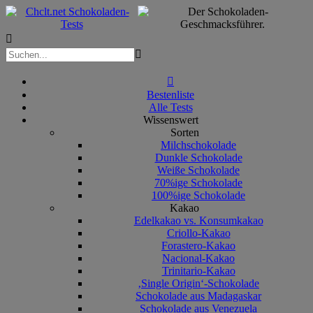



Bestenliste
Alle Tests
Wissenswert
Sorten
Milchschokolade
Dunkle Schokolade
Weiße Schokolade
70%ige Schokolade
100%ige Schokolade
Kakao
Edelkakao vs. Konsumkakao
Criollo-Kakao
Forastero-Kakao
Nacional-Kakao
Trinitario-Kakao
‚Single Origin‘-Schokolade
Schokolade aus Madagaskar
Schokolade aus Venezuela