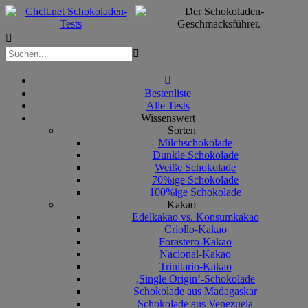



Bestenliste
Alle Tests
Wissenswert
Sorten
Milchschokolade
Dunkle Schokolade
Weiße Schokolade
70%ige Schokolade
100%ige Schokolade
Kakao
Edelkakao vs. Konsumkakao
Criollo-Kakao
Forastero-Kakao
Nacional-Kakao
Trinitario-Kakao
‚Single Origin‘-Schokolade
Schokolade aus Madagaskar
Schokolade aus Venezuela