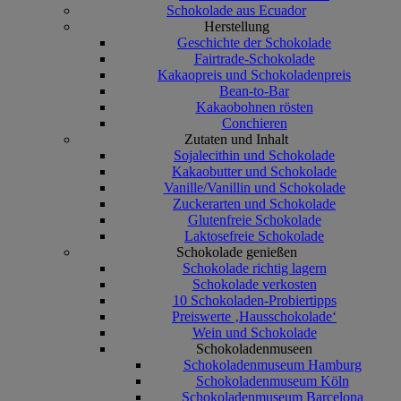
Schokolade aus Ecuador
Herstellung
Geschichte der Schokolade
Fairtrade-Schokolade
Kakaopreis und Schokoladenpreis
Bean-to-Bar
Kakaobohnen rösten
Conchieren
Zutaten und Inhalt
Sojalecithin und Schokolade
Kakaobutter und Schokolade
Vanille/Vanillin und Schokolade
Zuckerarten und Schokolade
Glutenfreie Schokolade
Laktosefreie Schokolade
Schokolade genießen
Schokolade richtig lagern
Schokolade verkosten
10 Schokoladen-Probiertipps
Preiswerte ‚Hausschokolade‘
Wein und Schokolade
Schokoladenmuseen
Schokoladenmuseum Hamburg
Schokoladenmuseum Köln
Schokoladenmuseum Barcelona