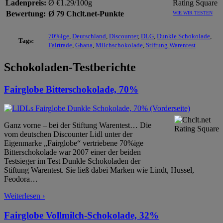
Ladenpreis:
Ø €1.29/100g
Bewertung:
Ø 79 Chclt.net-Punkte
WIE WIR TESTEN
70%ige
,
Deutschland
,
Discounter
,
DLG
,
Dunkle Schokolade
,
Tags:
Fairtrade
,
Ghana
,
Milchschokolade
,
Stiftung Warentest
Schokoladen-Testberichte
Fairglobe Bitterschokolade, 70%
Ganz vorne – bei der Stiftung Warentest… Die
vom deutschen Discounter Lidl unter der
Eigenmarke „Fairglobe“ vertriebene 70%ige
Bitterschokolade war 2007 einer der beiden
Testsieger im Test Dunkle Schokoladen der
Stiftung Warentest. Sie ließ dabei Marken wie Lindt, Hussel,
Feodora
…
Weiterlesen ›
Fairglobe Vollmilch-Schokolade, 32%