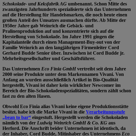
Schokolade- und Keksfabrik AG
umbenannt. Schon Mitte des
zwanzigsten Jahrhunderts spezialisierte sich das Unternehmen
auf die Herstellung für Handelsmarken, die noch heute einen
großen Anteil des Umsatzes ausmachen dürfte. Ab Mitte der
1950er Jahre gab Weinrich die Gebäck- und
Pralinenproduktion auf und konzentrierte sich auf die
Herstellung von Schokolade. Im Jahre 1991 gingen die
Kapitalanteile durch einen Management-Buy-out von der
Familie Weinrich an den langjährigen Firmenleiter Cord
Gerhard Budde Senior über. Inzwischen ist Cord Budde jr.
Mehrheitsgesellschafter und Geschäftsführer.
Das Unternehmen
Eco Finia GmbH
vertreibt seit dem Jahre
2000 seine Produkte unter dem Markennamen Vivani. Von
Anfang an wurden ausschließlich Artikel in Bio-Qualität
hergestellt, Vivani ist daher kein wirklicher Newcomer im
Bereich der Bio-Schokoladenspezialitäten, sondern zählt schon
fast zu den alten Hasen.
Obwohl Eco Finia alias Vivani keine eigene Produktionsstätte
besitzt, habe ich die Marke Vivani in die
Verarbeitungsstufe
„bean to bar“
eingestuft. Hergestellt werden die Schokoladen
nämlich von der
Ludwig Weinrich GmbH & Co. KG
aus
Herford. Die Anschrift beider Unternehmen ist identisch, da
der Inhaber, Cord Budde, Mitinhaber des Unternehmens
Eco