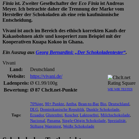
Finia
ist. Zweiter Gesellschafter der
Eco Finia
ist Andreas
Meyer. Ich betrachte daher die Trennung der Marke vom
Hersteller der Schokoladen als eine rein kaufmännische
Entscheidung.
Vivani ist auch im Bereich des ethisch korrekten Kaufs der
Kakaobohnen aktiv und kooperiert zum Beispiel mit der
Kooperativen Kuapa Kokoo in Ghana.
Ein Auszug aus
Georg Bernardini: „Der Schokoladentester“
.
Vivani
Land:
Deutschland
Website:
https://vivani.de/
Ladenpreis:
Ø €1.99/100g
Bewertung:
Ø 87 Chclt.net-Punkte
WIE WIR TESTEN
70%ige
,
90+ Punkte
,
Arriba
,
Bean-to-Bar
,
Bio
,
Deutschland
,
DLG
,
Dominikanische Republik
,
Dunkle Schokolade
,
Tags:
Ecuador
,
Glutenfrei
,
Koscher
,
Laktosefrei
,
Milchschokolade
,
Nacional
,
Panama
,
Single-Origin Schokolade
,
Spezialität
,
Stiftung Warentest
,
Weiße Schokolade