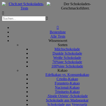



Bestenliste
Alle Tests
Wissenswert
Sorten
Milchschokolade
Dunkle Schokolade
Weiße Schokolade
70%ige Schokolade
100%ige Schokolade
Kakao
Edelkakao vs. Konsumkakao
Criollo-Kakao
Forastero-Kakao
Nacional-Kakao
Trinitario-Kakao
‚Single Origin‘-Schokolade
Schokolade aus Madagaskar
Schokolade aus Venezuela