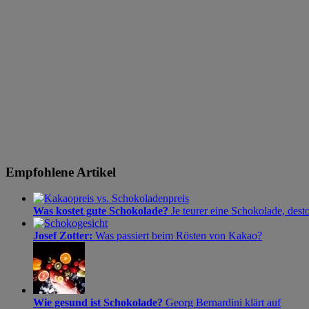
Empfohlene Artikel
Was kostet gute Schokolade?
Je teurer eine Schokolade, dest
Josef Zotter:
Was passiert beim Rösten von Kakao?
Wie gesund ist Schokolade?
Georg Bernardini klärt auf