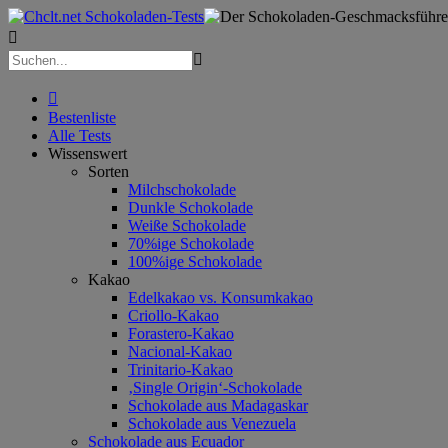



Bestenliste
Alle Tests
Wissenswert
Sorten
Milchschokolade
Dunkle Schokolade
Weiße Schokolade
70%ige Schokolade
100%ige Schokolade
Kakao
Edelkakao vs. Konsumkakao
Criollo-Kakao
Forastero-Kakao
Nacional-Kakao
Trinitario-Kakao
‚Single Origin‘-Schokolade
Schokolade aus Madagaskar
Schokolade aus Venezuela
Schokolade aus Ecuador