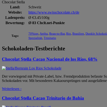
Chocolat Stella
Land:
Schweiz
Website:
https://www.swisschocolate.ch/de
Ladenpreis:
Ø €3.45/100g
Bewertung:
Ø 83 Chclt.net-Punkte
70%ige
,
Arriba
,
Bean-to-Bar
,
Bio
,
Brasilien
,
Dunkle Schokol
Tags:
Spezialität
,
Trinitario
Schokoladen-Testberichte
Chocolat Stella Cacao Nacional de los Rios, 68%
Der vorwiegend mit Private-Label, bzw. Fremdproduktion befasste Sc
Schokoladen vor. Mit besonderen Kakaoursprüngen und ausgefallene
Weiterlesen ›
Chocolat Stella Cacao Trinitario de Bahia