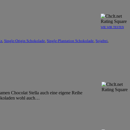
WIE WIR TESTEN
iz
,
Single-Origin Schokolade
,
Single-Plantation Schokolade
,
Sojafrei
,
amen Chocolat Stella auch eine eigene Reihe
okoladen wohl auch
…