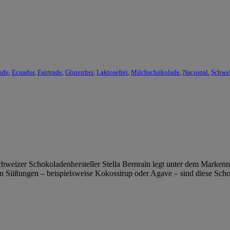
ade
,
Ecuador
,
Fairtrade
,
Glutenfrei
,
Laktosefrei
,
Milchschokolade
,
Nacional
,
Schwe
hweizer Schokoladenhersteller Stella Bernrain legt unter dem Markenn
n Süßungen – beispielsweise Kokossirup oder Agave – sind diese Sch