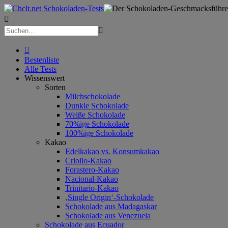



Bestenliste
Alle Tests
Wissenswert
Sorten
Milchschokolade
Dunkle Schokolade
Weiße Schokolade
70%ige Schokolade
100%ige Schokolade
Kakao
Edelkakao vs. Konsumkakao
Criollo-Kakao
Forastero-Kakao
Nacional-Kakao
Trinitario-Kakao
‚Single Origin‘-Schokolade
Schokolade aus Madagaskar
Schokolade aus Venezuela
Schokolade aus Ecuador