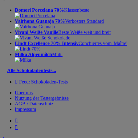
Domori Porcelana 70%
Klassenbeste
Valrhona Guanaja 70%
Verkosters Standard
Vivani Weiße Vanille
Beste Weiße weit und breit
Lindt Excellence 70% Intensiv
Conchiertes vom 'Maître'
Milka Alpenmilch
Muh.
Alle Schokoladentests...

Feed: Schokoladen-Tests
Über uns
Nutzung der Testergebnisse
AGB / Datenschutz
Impressum

