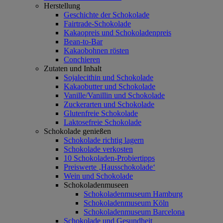
Herstellung
Geschichte der Schokolade
Fairtrade-Schokolade
Kakaopreis und Schokoladenpreis
Bean-to-Bar
Kakaobohnen rösten
Conchieren
Zutaten und Inhalt
Sojalecithin und Schokolade
Kakaobutter und Schokolade
Vanille/Vanillin und Schokolade
Zuckerarten und Schokolade
Glutenfreie Schokolade
Laktosefreie Schokolade
Schokolade genießen
Schokolade richtig lagern
Schokolade verkosten
10 Schokoladen-Probiertipps
Preiswerte ‚Hausschokolade‘
Wein und Schokolade
Schokoladenmuseen
Schokoladenmuseum Hamburg
Schokoladenmuseum Köln
Schokoladenmuseum Barcelona
Schokolade und Gesundheit