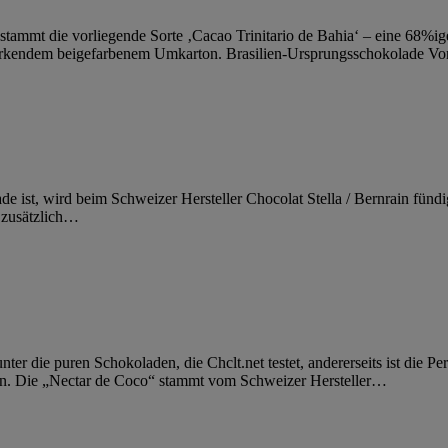
tammt die vorliegende Sorte ‚Cacao Trinitario de Bahia‘ – eine 68%ige
irkendem beigefarbenem Umkarton. Brasilien-Ursprungsschokolade Von e
ist, wird beim Schweizer Hersteller Chocolat Stella / Bernrain fündig.
zusätzlich
…
er die puren Schokoladen, die Chclt.net testet, andererseits ist die Per
n. Die „Nectar de Coco“ stammt vom Schweizer Hersteller
…