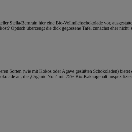
ller Stella/Bernrain hier eine Bio-Vollmilchschokolade vor, ausgestat
st? Optisch überzeugt die dick gegossene Tafel zunächst eher nicht: s
eren Sorten (wie mit Kokos oder Agave gesüßten Schokoladen) bietet 
hokolade an, die ‚Organic Noir‘ mit 75% Bio-Kakaogehalt unspezifizier