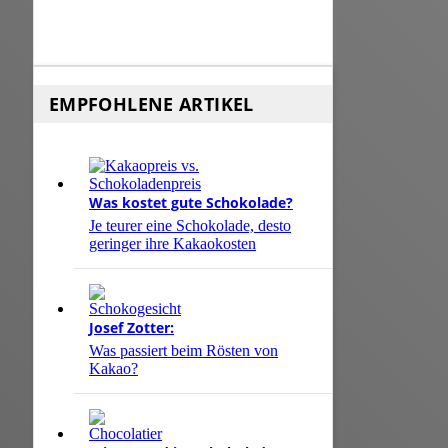
EMPFOHLENE ARTIKEL
Was kostet gute Schokolade?
Je teurer eine Schokolade, desto
geringer ihre Kakaokosten
Josef Zotter:
Was passiert beim Rösten von
Kakao?