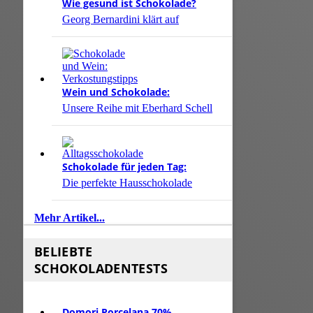
Wie gesund ist Schokolade?
Georg Bernardini klärt auf
Wein und Schokolade:
Unsere Reihe mit Eberhard Schell
Schokolade für jeden Tag:
Die perfekte Hausschokolade
Mehr Artikel...
BELIEBTE
SCHOKOLADENTESTS
Domori Porcelana 70%