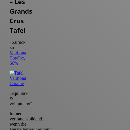
– Les
Grands
Crus
Tafel
‹ Zurück
zu
Valrhona
Caraïbe,
66%
„équilibré
&
voluptueux“
Immer
vertrauensbildend,
wenn die
Herstellerbeschreibung