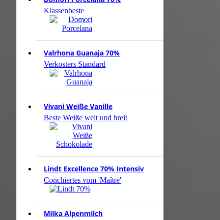
Klassenbeste
Valrhona Guanaja 70%
Verkosters Standard
Vivani Weiße Vanille
Beste Weiße weit und breit
Lindt Excellence 70% Intensiv
Conchiertes vom 'Maître'
Milka Alpenmilch