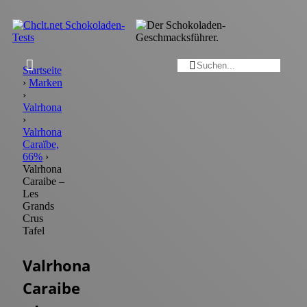


Startseite
›
Marken
›
Valrhona
›
Valrhona
Caraïbe,
66%
›
Valrhona
Caraibe –
Les
Grands
Crus
Tafel
Valrhona
Caraibe