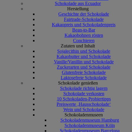
Schokolade aus Ecuador
Herstellung
Geschichte der Schokolade
Fairtrade-Schokolade
Kakaopreis und Schokoladenpreis
Bean-to-Bar
Kakaobohnen rösten
Conchieren
Zutaten und Inhalt
Sojalecithin und Schokolade
Kakaobutter und Schokolade
Vanille/Vanillin und Schokolade
Zuckerarten und Schokolade
Glutenfreie Schokolade
Laktosefreie Schokolade
Schokolade genießen
Schokolade richtig lagern
Schokolade verkosten
10 Schokoladen-Probiertipps
Preiswerte ‚Hausschokolade‘
Wein und Schokolade
Schokoladenmuseen
Schokoladenmuseum Hamburg
Schokoladenmuseum Köln
Schokoladenmuseum Barcelona