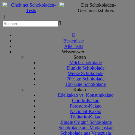



Bestenliste
Alle Tests
Wissenswert
Sorten
Milchschokolade
Dunkle Schokolade
Weiße Schokolade
70%ige Schokolade
100%ige Schokolade
Kakao
Edelkakao vs. Konsumkakao
Criollo-Kakao
Forastero-Kakao
Nacional-Kakao
Trinitario-Kakao
‚Single Origin‘-Schokolade
Schokolade aus Madagaskar
Schokolade aus Venezuela