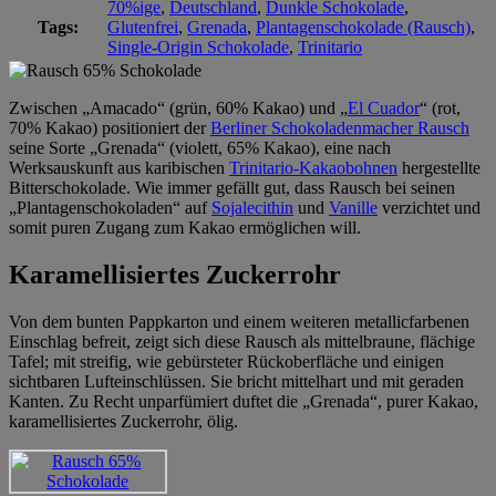
70%ige
,
Deutschland
,
Dunkle Schokolade
,
Tags:
Glutenfrei
,
Grenada
,
Plantagenschokolade (Rausch)
,
Single-Origin Schokolade
,
Trinitario
Zwischen „Amacado“ (grün, 60% Kakao) und „
El Cuador
“ (rot,
70% Kakao) positioniert der
Berliner Schokoladenmacher Rausch
seine Sorte „Grenada“ (violett, 65% Kakao), eine nach
Werksauskunft aus karibischen
Trinitario-Kakaobohnen
hergestellte
Bitterschokolade. Wie immer gefällt gut, dass Rausch bei seinen
„Plantagenschokoladen“ auf
Sojalecithin
und
Vanille
verzichtet und
somit puren Zugang zum Kakao ermöglichen will.
Karamellisiertes Zuckerrohr
Von dem bunten Pappkarton und einem weiteren metallicfarbenen
Einschlag befreit, zeigt sich diese Rausch als mittelbraune, flächige
Tafel; mit streifig, wie gebürsteter Rückoberfläche und einigen
sichtbaren Lufteinschlüssen. Sie bricht mittelhart und mit geraden
Kanten. Zu Recht unparfümiert duftet die „Grenada“, purer Kakao,
karamellisiertes Zuckerrohr, ölig.