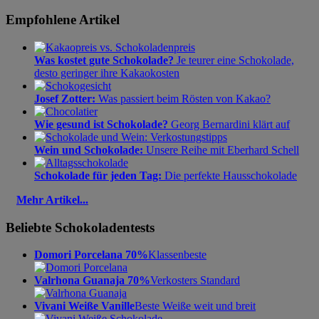
Empfohlene Artikel
Was kostet gute Schokolade?
Je teurer eine Schokolade,
desto geringer ihre Kakaokosten
Josef Zotter:
Was passiert beim Rösten von Kakao?
Wie gesund ist Schokolade?
Georg Bernardini klärt auf
Wein und Schokolade:
Unsere Reihe mit Eberhard Schell
Schokolade für jeden Tag:
Die perfekte Hausschokolade
Mehr Artikel...
Beliebte Schokoladentests
Domori Porcelana 70%
Klassenbeste
Valrhona Guanaja 70%
Verkosters Standard
Vivani Weiße Vanille
Beste Weiße weit und breit