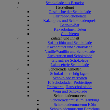
Schokolade aus Ecuador
Herstellung
Geschichte der Schokolade
Fairtrade-Schokolade
Kakaopreis und Schokoladenpreis
Bean-to-Bar
Kakaobohnen rösten
Conchieren
Zutaten und Inhalt
Sojalecithin und Schokolade
Kakaobutter und Schokolade
Vanille/Vanillin und Schokolade
Zuckerarten und Schokolade
Glutenfreie Schokolade
Laktosefreie Schokolade
Schokolade genießen
Schokolade richtig lagern
Schokolade verkosten
10 Schokoladen-Probiertipps
Preiswerte ‚Hausschokolade‘
Wein und Schokolade
Schokoladenmuseen
Schokoladenmuseum Hamburg
Schokoladenmuseum Köln
Schokoladenmuseum Barcelona