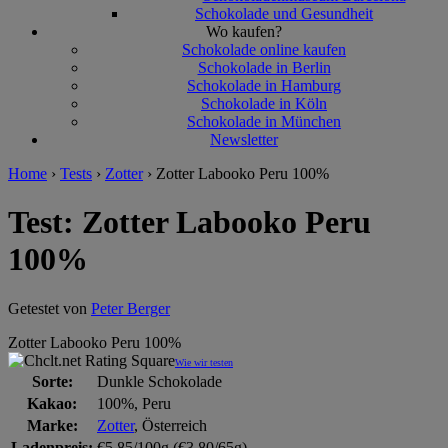
Schokolade und Gesundheit
Wo kaufen?
Schokolade online kaufen
Schokolade in Berlin
Schokolade in Hamburg
Schokolade in Köln
Schokolade in München
Newsletter
Home
›
Tests
›
Zotter
›
Zotter Labooko Peru 100%
Test: Zotter Labooko Peru
100%
Getestet von
Peter Berger
Zotter Labooko Peru 100%
Wie wir testen
Sorte:
Dunkle Schokolade
Kakao:
100%, Peru
Marke:
Zotter
, Österreich
Ladenpreis:
€5,85/100g (€3,80/65g)