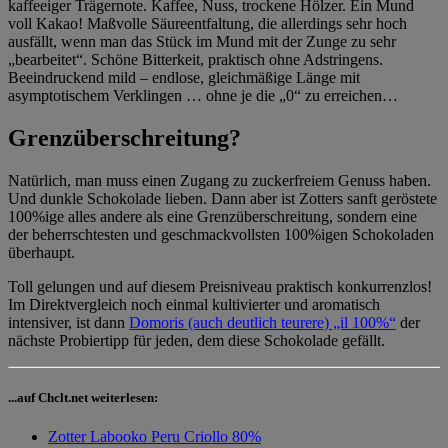
kaffeeiger Trägernote. Kaffee, Nuss, trockene Hölzer. Ein Mund
voll Kakao! Maßvolle Säureentfaltung, die allerdings sehr hoch
ausfällt, wenn man das Stück im Mund mit der Zunge zu sehr
„bearbeitet“. Schöne Bitterkeit, praktisch ohne Adstringens.
Beeindruckend mild – endlose, gleichmäßige Länge mit
asymptotischem Verklingen … ohne je die „0“ zu erreichen…
Grenzüberschreitung?
Natürlich, man muss einen Zugang zu zuckerfreiem Genuss haben.
Und dunkle Schokolade lieben. Dann aber ist Zotters sanft geröstete
100%ige alles andere als eine Grenzüberschreitung, sondern eine
der beherrschtesten und geschmackvollsten 100%igen Schokoladen
überhaupt.
Toll gelungen und auf diesem Preisniveau praktisch konkurrenzlos!
Im Direktvergleich noch einmal kultivierter und aromatisch
intensiver, ist dann
Domoris (auch deutlich teurere) „il 100%“
der
nächste Probiertipp für jeden, dem diese Schokolade gefällt.
...auf Chclt.net weiterlesen:
Zotter Labooko Peru Criollo 80%