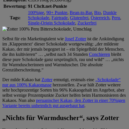
Bewertung:
91 Chclt.net-Punkte
100%ige
,
90+ Punkte
,
Bean-to-Bar
,
Bio
,
Dunkle
Tags:
Schokolade
,
Fairtrade
,
Glutenfrei
,
Österreich
,
Peru
,
Single-Origin Schokolade
,
Zuckerfrei
Selbst für ein Marketingtalent wie
Josef Zotter
ist die Ankündigung
im ‚Klappentext‘ dieser Schokolade wortgewaltig: „der mildeste
Kakao, der mir jemals begegnet ist – ein Spiegelbild der Menschen,
die ihn kultivieren“ … „selbst nach 34 Stunden
Conchieren
bleibt
diese pure Schokolade ganz ursprünglich, rau und wild“ … „nichts
für Warmduscherinnen und Warmduscher. Die absolute
Grenzüberschreitung.“
Der milde Kakao hat
Zotter
ermutigt, erstmals eine
„Schokolade“
nur aus 100% Kakaomasse
herzustellen. Zwar hält Zotter weitere
sehr hochprozentige Sorten bis 96% Kakaogehalt im Angebot, aber
selbst wenige Prozentpunkte Zucker helfen beim Harmonisieren des
Kakaos. Nun also
peruanischer Kakao, den Zotter in einer 70%igen
Variante bereits unheimlich gut ausgebaut hat
.
„Nichts für Warmduscher“, says Zotter