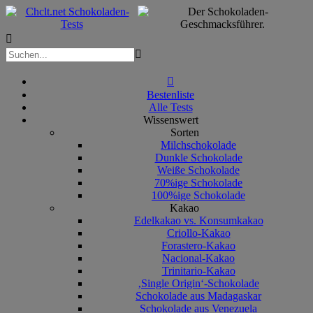



Bestenliste
Alle Tests
Wissenswert
Sorten
Milchschokolade
Dunkle Schokolade
Weiße Schokolade
70%ige Schokolade
100%ige Schokolade
Kakao
Edelkakao vs. Konsumkakao
Criollo-Kakao
Forastero-Kakao
Nacional-Kakao
Trinitario-Kakao
‚Single Origin‘-Schokolade
Schokolade aus Madagaskar
Schokolade aus Venezuela