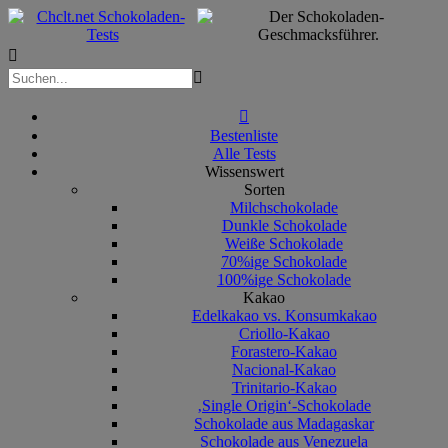



Bestenliste
Alle Tests
Wissenswert
Sorten
Milchschokolade
Dunkle Schokolade
Weiße Schokolade
70%ige Schokolade
100%ige Schokolade
Kakao
Edelkakao vs. Konsumkakao
Criollo-Kakao
Forastero-Kakao
Nacional-Kakao
Trinitario-Kakao
‚Single Origin‘-Schokolade
Schokolade aus Madagaskar
Schokolade aus Venezuela