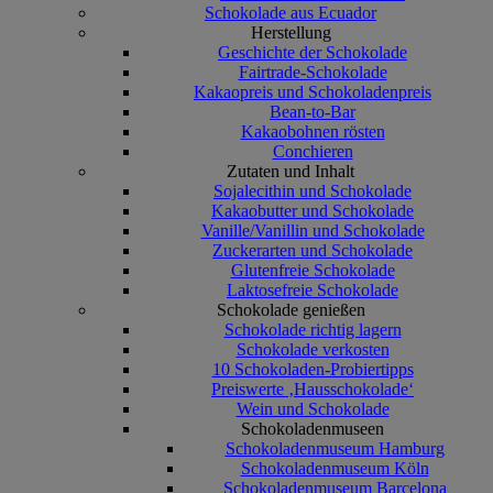
Schokolade aus Ecuador
Herstellung
Geschichte der Schokolade
Fairtrade-Schokolade
Kakaopreis und Schokoladenpreis
Bean-to-Bar
Kakaobohnen rösten
Conchieren
Zutaten und Inhalt
Sojalecithin und Schokolade
Kakaobutter und Schokolade
Vanille/Vanillin und Schokolade
Zuckerarten und Schokolade
Glutenfreie Schokolade
Laktosefreie Schokolade
Schokolade genießen
Schokolade richtig lagern
Schokolade verkosten
10 Schokoladen-Probiertipps
Preiswerte ‚Hausschokolade‘
Wein und Schokolade
Schokoladenmuseen
Schokoladenmuseum Hamburg
Schokoladenmuseum Köln
Schokoladenmuseum Barcelona