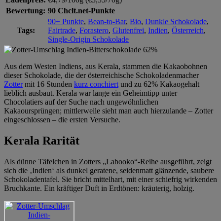
Bewertung:
90 Chclt.net-Punkte
90+ Punkte
,
Bean-to-Bar
,
Bio
,
Dunkle Schokolade
,
Tags:
Fairtrade
,
Forastero
,
Glutenfrei
,
Indien
,
Österreich
,
Single-Origin Schokolade
Aus dem Westen Indiens, aus Kerala, stammen die Kakaobohnen
dieser Schokolade, die der österreichische Schokoladenmacher
Zotter
mit 16 Stunden
kurz conchiert
und zu 62% Kakaogehalt
lieblich ausbaut. Kerala war lange ein Geheimtipp unter
Chocolatiers auf der Suche nach ungewöhnlichen
Kakaoursprüngen; mittlerweile sieht man auch hierzulande – Zotter
eingeschlossen – die ersten Versuche.
Kerala Rarität
Als dünne Täfelchen in Zotters „Labooko“-Reihe ausgeführt, zeigt
sich die ‚Indien‘ als dunkel geratene, seidenmatt glänzende, saubere
Schokoladentafel. Sie bricht mittelhart, mit einer schiefrig wirkenden
Bruchkante. Ein kräftiger Duft in Erdtönen: kräuterig, holzig.