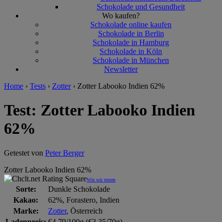
Schokolade und Gesundheit
Wo kaufen?
Schokolade online kaufen
Schokolade in Berlin
Schokolade in Hamburg
Schokolade in Köln
Schokolade in München
Newsletter
Home
›
Tests
›
Zotter
›
Zotter Labooko Indien 62%
Test: Zotter Labooko Indien
62%
Getestet von
Peter Berger
Zotter Labooko Indien 62%
Wie wir testen
Sorte:
Dunkle Schokolade
Kakao:
62%, Forastero, Indien
Marke:
Zotter
, Österreich
Ladenpreis:
€4,79/100g (€3,35/70g)