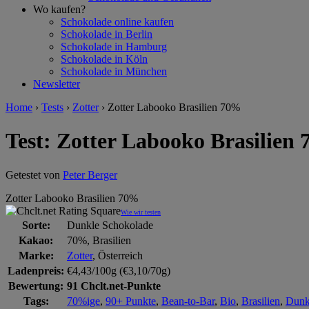
Wo kaufen?
Schokolade online kaufen
Schokolade in Berlin
Schokolade in Hamburg
Schokolade in Köln
Schokolade in München
Newsletter
Home
›
Tests
›
Zotter
›
Zotter Labooko Brasilien 70%
Test: Zotter Labooko Brasilien
Getestet von
Peter Berger
Zotter Labooko Brasilien 70%
Wie wir testen
Sorte:
Dunkle Schokolade
Kakao:
70%, Brasilien
Marke:
Zotter
, Österreich
Ladenpreis:
€4,43/100g (€3,10/70g)
Bewertung:
91 Chclt.net-Punkte
Tags:
70%ige
,
90+ Punkte
,
Bean-to-Bar
,
Bio
,
Brasilien
,
Dunk