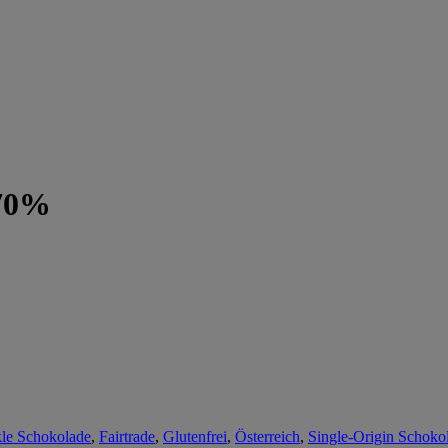
 70%
le Schokolade
,
Fairtrade
,
Glutenfrei
,
Österreich
,
Single-Origin Schoko