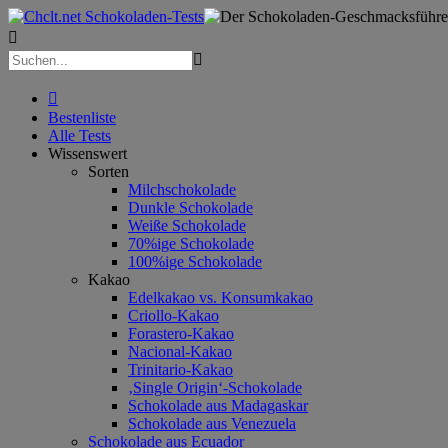



Bestenliste
Alle Tests
Wissenswert
Sorten
Milchschokolade
Dunkle Schokolade
Weiße Schokolade
70%ige Schokolade
100%ige Schokolade
Kakao
Edelkakao vs. Konsumkakao
Criollo-Kakao
Forastero-Kakao
Nacional-Kakao
Trinitario-Kakao
‚Single Origin‘-Schokolade
Schokolade aus Madagaskar
Schokolade aus Venezuela
Schokolade aus Ecuador