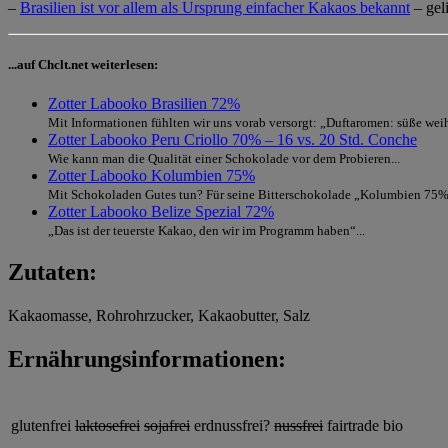
–
Brasilien ist vor allem als Ursprung einfacher Kakaos bekannt
– geli
...auf Chclt.net weiterlesen:
Zotter Labooko Brasilien 72%
Mit Informationen fühlten wir uns vorab versorgt: „Duftaromen: süße weih
Zotter Labooko Peru Criollo 70% – 16 vs. 20 Std. Conche
Wie kann man die Qualität einer Schokolade vor dem Probieren...
Zotter Labooko Kolumbien 75%
Mit Schokoladen Gutes tun? Für seine Bitterschokolade „Kolumbien 75%“
Zotter Labooko Belize Spezial 72%
„Das ist der teuerste Kakao, den wir im Programm haben“...
Zutaten:
Kakaomasse, Rohrohrzucker, Kakaobutter, Salz
Ernährungsinformationen:
glutenfrei
laktosefrei
sojafrei
erdnussfrei?
nussfrei
fairtrade
bio