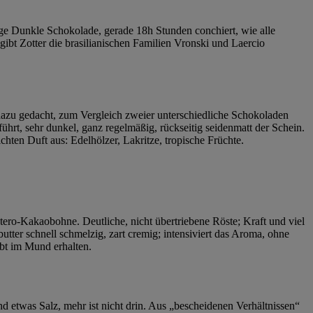
%ige Dunkle Schokolade, gerade 18h Stunden conchiert, wie alle
ibt Zotter die brasilianischen Familien Vronski und Laercio
dazu gedacht, zum Vergleich zweier unterschiedliche Schokoladen
ührt, sehr dunkel, ganz regelmäßig, rückseitig seidenmatt der Schein.
hten Duft aus: Edelhölzer, Lakritze, tropische Früchte.
tero-Kakaobohne. Deutliche, nicht übertriebene Röste; Kraft und viel
tter schnell schmelzig, zart cremig; intensiviert das Aroma, ohne
ibt im Mund erhalten.
 etwas Salz, mehr ist nicht drin. Aus „bescheidenen Verhältnissen“