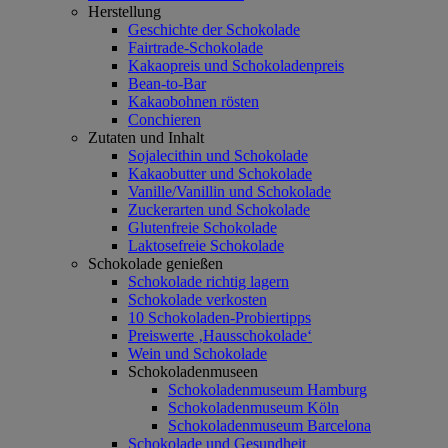
Herstellung
Geschichte der Schokolade
Fairtrade-Schokolade
Kakaopreis und Schokoladenpreis
Bean-to-Bar
Kakaobohnen rösten
Conchieren
Zutaten und Inhalt
Sojalecithin und Schokolade
Kakaobutter und Schokolade
Vanille/Vanillin und Schokolade
Zuckerarten und Schokolade
Glutenfreie Schokolade
Laktosefreie Schokolade
Schokolade genießen
Schokolade richtig lagern
Schokolade verkosten
10 Schokoladen-Probiertipps
Preiswerte ‚Hausschokolade‘
Wein und Schokolade
Schokoladenmuseen
Schokoladenmuseum Hamburg
Schokoladenmuseum Köln
Schokoladenmuseum Barcelona
Schokolade und Gesundheit