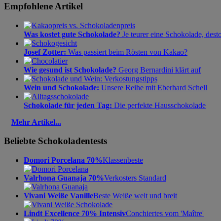
Empfohlene Artikel
Was kostet gute Schokolade?
Je teurer eine Schokolade, dest
Josef Zotter:
Was passiert beim Rösten von Kakao?
Wie gesund ist Schokolade?
Georg Bernardini klärt auf
Wein und Schokolade:
Unsere Reihe mit Eberhard Schell
Schokolade für jeden Tag:
Die perfekte Hausschokolade
Mehr Artikel...
Beliebte Schokoladentests
Domori Porcelana 70%
Klassenbeste
Valrhona Guanaja 70%
Verkosters Standard
Vivani Weiße Vanille
Beste Weiße weit und breit
Lindt Excellence 70% Intensiv
Conchiertes vom 'Maître'