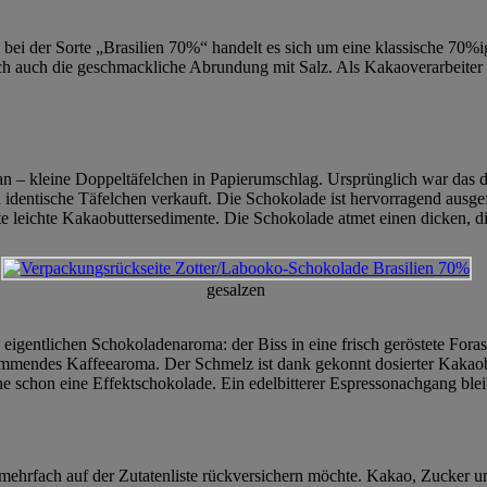
r: bei der Sorte „Brasilien 70%“ handelt es sich um eine klassische 70
ch auch die geschmackliche Abrundung mit Salz. Als Kakaoverarbeiter g
 an – kleine Doppeltäfelchen in Papierumschlag. Ursprünglich war das 
 identische Täfelchen verkauft. Die Schokolade ist hervorragend ausgef
e leichte Kakaobuttersedimente. Die Schokolade atmet einen dicken, dic
gesalzen
igentlichen Schokoladenaroma: der Biss in eine frisch geröstete Foras
timmendes Kaffeearoma. Der Schmelz ist dank gekonnt dosierter Kakaobu
he schon eine Effektschokolade. Ein edelbitterer Espressonachgang ble
ehrfach auf der Zutatenliste rückversichern möchte. Kakao, Zucker und