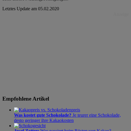
Letztes Update am
05.02.2020
Anzeige
Empfohlene Artikel
Was kostet gute Schokolade?
Je teurer eine Schokolade,
desto geringer ihre Kakaokosten
Josef Zotter:
Was passiert beim Rösten von Kakao?