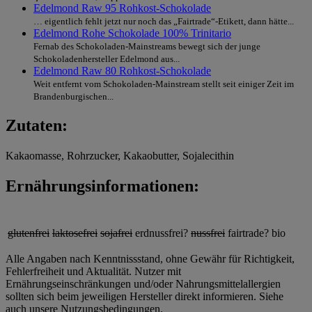
Edelmond Raw 95 Rohkost-Schokolade
… eigentlich fehlt jetzt nur noch das „Fairtrade“-Etikett, dann hätte...
Edelmond Rohe Schokolade 100% Trinitario
Fernab des Schokoladen-Mainstreams bewegt sich der junge
Schokoladenhersteller Edelmond aus...
Edelmond Raw 80 Rohkost-Schokolade
Weit entfernt vom Schokoladen-Mainstream stellt seit einiger Zeit im
Brandenburgischen...
Zutaten:
Kakaomasse, Rohrzucker, Kakaobutter, Sojalecithin
Ernährungsinformationen:
glutenfrei
laktosefrei
sojafrei
erdnussfrei?
nussfrei
fairtrade?
bio
Alle Angaben nach Kenntnissstand, ohne Gewähr für Richtigkeit,
Fehlerfreiheit und Aktualität. Nutzer mit
Ernährungseinschränkungen und/oder Nahrungsmittelallergien
sollten sich beim jeweiligen Hersteller direkt informieren. Siehe
auch unsere Nutzungsbedingungen.