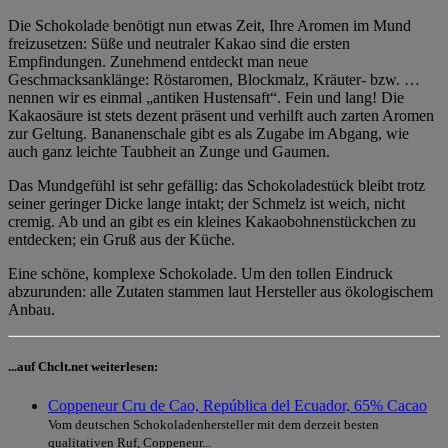
Die Schokolade benötigt nun etwas Zeit, Ihre Aromen im Mund
freizusetzen: Süße und neutraler Kakao sind die ersten
Empfindungen. Zunehmend entdeckt man neue
Geschmacksanklänge: Röstaromen, Blockmalz, Kräuter- bzw. …
nennen wir es einmal „antiken Hustensaft“. Fein und lang! Die
Kakaosäure ist stets dezent präsent und verhilft auch zarten Aromen
zur Geltung. Bananenschale gibt es als Zugabe im Abgang, wie
auch ganz leichte Taubheit an Zunge und Gaumen.
Das Mundgefühl ist sehr gefällig: das Schokoladestück bleibt trotz
seiner geringer Dicke lange intakt; der Schmelz ist weich, nicht
cremig. Ab und an gibt es ein kleines Kakaobohnenstückchen zu
entdecken; ein Gruß aus der Küche.
Eine schöne, komplexe Schokolade. Um den tollen Eindruck
abzurunden: alle Zutaten stammen laut Hersteller aus ökologischem
Anbau.
...auf Chclt.net weiterlesen:
Coppeneur Cru de Cao, República del Ecuador, 65% Cacao
Vom deutschen Schokoladenhersteller mit dem derzeit besten
qualitativen Ruf, Coppeneur...