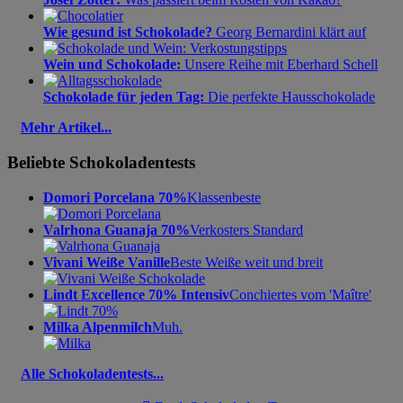
Wie gesund ist Schokolade?
Georg Bernardini klärt auf
Wein und Schokolade:
Unsere Reihe mit Eberhard Schell
Schokolade für jeden Tag:
Die perfekte Hausschokolade
Mehr Artikel...
Beliebte Schokoladentests
Domori Porcelana 70%
Klassenbeste
Valrhona Guanaja 70%
Verkosters Standard
Vivani Weiße Vanille
Beste Weiße weit und breit
Lindt Excellence 70% Intensiv
Conchiertes vom 'Maître'
Milka Alpenmilch
Muh.
Alle Schokoladentests...