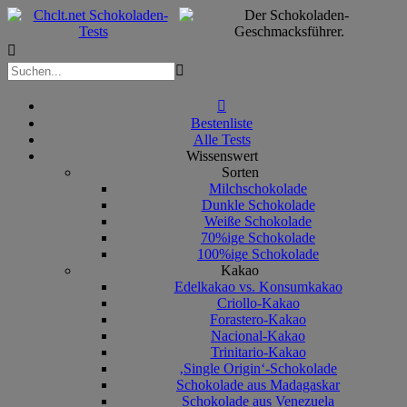



Bestenliste
Alle Tests
Wissenswert
Sorten
Milchschokolade
Dunkle Schokolade
Weiße Schokolade
70%ige Schokolade
100%ige Schokolade
Kakao
Edelkakao vs. Konsumkakao
Criollo-Kakao
Forastero-Kakao
Nacional-Kakao
Trinitario-Kakao
‚Single Origin‘-Schokolade
Schokolade aus Madagaskar
Schokolade aus Venezuela