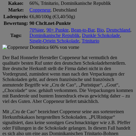
Kakao:
66%, Trinitario, Dominikanische Republik
Marke:
Coppeneur
, Deutschland
Ladenpreis:
€6,80/100g (€3,40/50g)
Bewertung:
90 Chclt.net-Punkte
70%ige
,
90+ Punkte
,
Bean-to-Bar
,
Bio
,
Deutschland
,
Tags:
Dominikanische Republik
,
Dunkle Schokolade
,
Single-Origin Schokolade
,
Trinitario
Der Bad Honnefer Hersteller Coppeneur hat vermutlich den
qualitativ besten Ruf unter den deutschen Schokoladeherstellern.
Ihre deutsche Herkunft stellt die Firma dabei nicht in den
Vordergrund, zumindest wenn man nach den Verpackungen der
Schokoladen geht, auf denen französische und französisch
anmutende Begriffe wie „Cru de Cao“, „Puristique“, „Gout“,
„Chocolade“ usw. gehäuft verkommen. Die Verpackungen kommen
mit Banderole und buntem Innendruck etwas gewichtig daher – zu
viel des Guten. Aber Coppeneur liefert tatsächlich.
Mit „Cru de Cao“ bezeichnet Coppeneur seine aus sortenreinen
Herkunftskakaos hergestellten Schokoladen. „PURistique“
signalisiert, dass keine sonstigen Geschmackträger wie z.B. Pfeffer
oder Füllungen in die Schokolade gelangen. In diesem Fall handelt
es sich also um eine aus Dominikanischen Trinitario-Bohnen