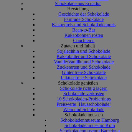
Schokolade aus Ecuador
Herstellung
Geschichte der Schokolade
Fairtrade-Schokolade
Kakaopreis und Schokoladenpreis
Bean-to-Bar
Kakaobohnen rösten
Conchieren
Zutaten und Inhalt
Sojalecithin und Schokolade
Kakaobutter und Schokolade
Vanille/Vanillin und Schokolade
Zuckerarten und Schokolade
Glutenfreie Schokolade
Laktosefreie Schokolade
Schokolade genießen
Schokolade richtig lagern
Schokolade verkosten
10 Schokoladen-Probiertipps
Preiswerte ‚Hausschokolade‘
Wein und Schokolade
Schokoladenmuseen
Schokoladenmuseum Hamburg
Schokoladenmuseum Köln
Schokoladenmuseum Barcelona