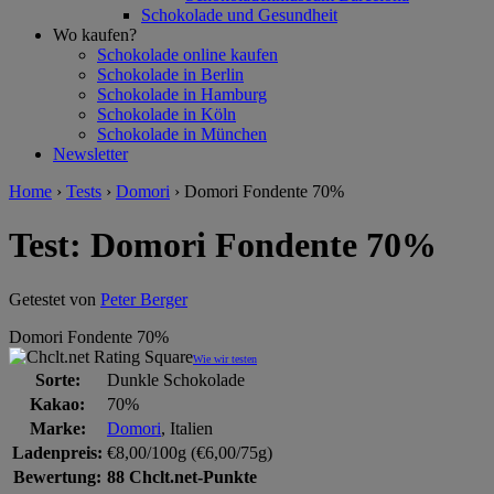
Schokolade und Gesundheit
Wo kaufen?
Schokolade online kaufen
Schokolade in Berlin
Schokolade in Hamburg
Schokolade in Köln
Schokolade in München
Newsletter
Home
›
Tests
›
Domori
›
Domori Fondente 70%
Test: Domori Fondente 70%
Getestet von
Peter Berger
Domori Fondente 70%
Wie wir testen
Sorte:
Dunkle Schokolade
Kakao:
70%
Marke:
Domori
, Italien
Ladenpreis:
€8,00/100g (€6,00/75g)
Bewertung:
88 Chclt.net-Punkte