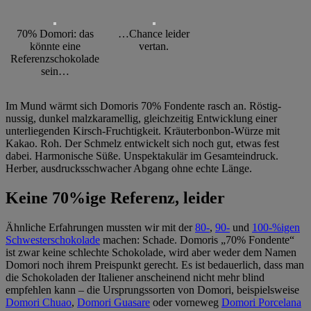
70% Domori: das
…Chance leider
könnte eine
vertan.
Referenzschokolade
sein…
Im Mund wärmt sich Domoris 70% Fondente rasch an. Röstig-
nussig, dunkel malzkaramellig, gleichzeitig Entwicklung einer
unterliegenden Kirsch-Fruchtigkeit. Kräuterbonbon-Würze mit
Kakao. Roh. Der Schmelz entwickelt sich noch gut, etwas fest
dabei. Harmonische Süße. Unspektakulär im Gesamteindruck.
Herber, ausdrucksschwacher Abgang ohne echte Länge.
Keine 70%ige Referenz, leider
Ähnliche Erfahrungen mussten wir mit der
80-
,
90-
und
100-%igen
Schwesterschokolade
machen: Schade. Domoris „70% Fondente“
ist zwar keine schlechte Schokolade, wird aber weder dem Namen
Domori noch ihrem Preispunkt gerecht. Es ist bedauerlich, dass man
die Schokoladen der Italiener anscheinend nicht mehr blind
empfehlen kann – die Ursprungssorten von Domori, beispielsweise
Domori Chuao
,
Domori Guasare
oder vorneweg
Domori Porcelana