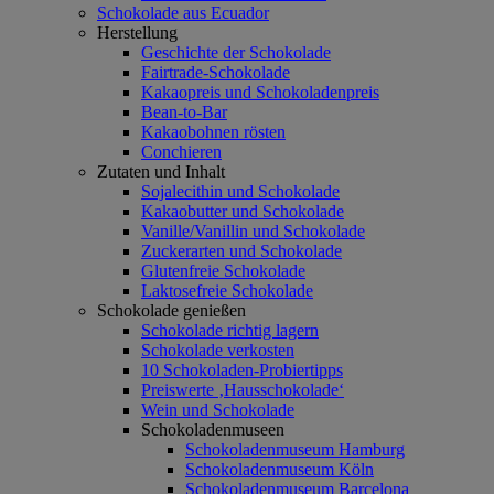
Schokolade aus Ecuador
Herstellung
Geschichte der Schokolade
Fairtrade-Schokolade
Kakaopreis und Schokoladenpreis
Bean-to-Bar
Kakaobohnen rösten
Conchieren
Zutaten und Inhalt
Sojalecithin und Schokolade
Kakaobutter und Schokolade
Vanille/Vanillin und Schokolade
Zuckerarten und Schokolade
Glutenfreie Schokolade
Laktosefreie Schokolade
Schokolade genießen
Schokolade richtig lagern
Schokolade verkosten
10 Schokoladen-Probiertipps
Preiswerte ‚Hausschokolade‘
Wein und Schokolade
Schokoladenmuseen
Schokoladenmuseum Hamburg
Schokoladenmuseum Köln
Schokoladenmuseum Barcelona