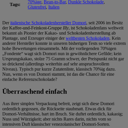
70%ige
,
Bean-to-Bar
,
Dunkle Schokolade
,
Tags:
Glutenfrei
,
Italien
Der
italienische Schokoladenhersteller Domori
, seit 2006 im Besitz
der Kaffee-und-Feinkost-Gruppe
Illy
, ist Schokoladenfans weltweit
bekannt als Pionier der Kakao- und Schokoladenherstellung ab
Plantage, und Erzeuger einiger der
weltbesten Schokoladen
. Kein
anderer Hersteller konnte in unseren bisherigen Tests so viele extrem
hohe Bewertungen einsammeln. Mit der vorliegenden 70%igen
„Fondente“ wagt sich Domori nun in gewöhnlichere Gefilde; kein
Ursprungskakao, stolze 75 Gramm schwer, der Preispunkt nicht gar
so drückend (allerdings weiterhin auf sehr anspruchsvollem
Niveau). Typisch pur kurze Zutatenliste, klassisch 70%ig dazu.
Nun, wenn es von Domori stammt, ist das die Chance für eine
einfache Referenzschokolade?
Überraschend einfach
Aus ihrer simplen Verpackung befreit, zeigt sich diese Domori
ordentlich gegossen, die Rückseite staubmatt. Etwas dick für
Domori-Verhältnisse, hart im Bruch. Sie duftet ordentlich, kakaoig;
Nuss und Würzigkeit; aber nichts Rares darin, nichts vom so
intensiven Duft klassischer venezolanischer Domori-Sorten.