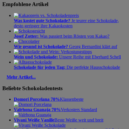
Empfohlene Artikel
Was kostet gute Schokolade?
Je teurer eine Schokolade,
desto geringer ihre Kakaokosten
Josef Zotter:
Was passiert beim Rösten von Kakao?
Wie gesund ist Schokolade?
Georg Bernardini klärt auf
Wein und Schokolade:
Unsere Reihe mit Eberhard Schell
Schokolade für jeden Tag:
Die perfekte Hausschokolade
Mehr Artikel...
Beliebte Schokoladentests
Domori Porcelana 70%
Klassenbeste
Valrhona Guanaja 70%
Verkosters Standard
Vivani Weiße Vanille
Beste Weiße weit und breit