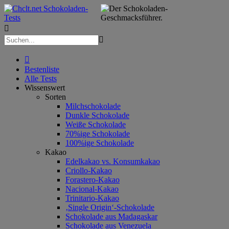



Bestenliste
Alle Tests
Wissenswert
Sorten
Milchschokolade
Dunkle Schokolade
Weiße Schokolade
70%ige Schokolade
100%ige Schokolade
Kakao
Edelkakao vs. Konsumkakao
Criollo-Kakao
Forastero-Kakao
Nacional-Kakao
Trinitario-Kakao
‚Single Origin‘-Schokolade
Schokolade aus Madagaskar
Schokolade aus Venezuela