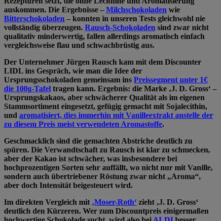
Rezepturen setzt, die ohne Lecithine und Aromatisierung
auskommen. Die Ergebnisse –
Milchschokoladen
wie
Bitterschokoladen
– konnten in unseren Tests gleichwohl nie
vollständig überzeugen.
Rausch-Schokoladen
sind zwar nicht
qualitativ minderwertig, fallen allerdings aromatisch einfach
vergleichsweise flau und schwachbrüstig aus.
Der Unternehmer Jürgen Rausch kam mit dem Discounter
LIDL ins Gespräch, wie man die Idee der
Ursprungsschokoladen gemeinsam ins
Preissegment unter 1€
die 100g-Tafel
tragen kann. Ergebnis: die Marke ‚J. D. Gross‘ –
Ursprungskakaos, aber schwächerer Qualität als im eigenen
Stammsortiment eingesetzt, gefügig gemacht mit Sojalecithin,
und
aromatisiert, dies immerhin mit Vanilleextrakt anstelle der
zu diesem Preis meist verwendeten Aromastoffe
.
Geschmacklich sind die gemachten Abstriche deutlich zu
spüren. Die Verwandtschaft zu Rausch ist klar zu schmecken,
aber der Kakao ist schwächer, was insbesondere bei
hochprozentigen Sorten sehr auffällt, wo nicht nur mit Vanille,
sondern auch übertriebener Röstung zwar nicht „Aroma“,
aber doch Intensität beigesteuert wird.
Im direkten Vergleich mit
‚Moser-Roth‘
zieht ‚J. D. Gross‘
deutlich den Kürzeren. Wer zum Discountpreis einigermaßen
hochwertige Schokolade sucht, wird also bei
ALDI
besser