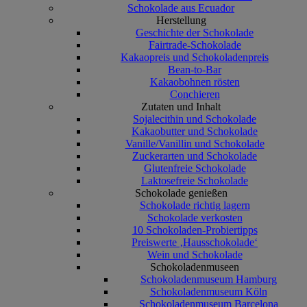
Schokolade aus Ecuador
Herstellung
Geschichte der Schokolade
Fairtrade-Schokolade
Kakaopreis und Schokoladenpreis
Bean-to-Bar
Kakaobohnen rösten
Conchieren
Zutaten und Inhalt
Sojalecithin und Schokolade
Kakaobutter und Schokolade
Vanille/Vanillin und Schokolade
Zuckerarten und Schokolade
Glutenfreie Schokolade
Laktosefreie Schokolade
Schokolade genießen
Schokolade richtig lagern
Schokolade verkosten
10 Schokoladen-Probiertipps
Preiswerte ‚Hausschokolade‘
Wein und Schokolade
Schokoladenmuseen
Schokoladenmuseum Hamburg
Schokoladenmuseum Köln
Schokoladenmuseum Barcelona