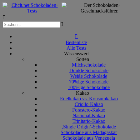



Bestenliste
Alle Tests
Wissenswert
Sorten
Milchschokolade
Dunkle Schokolade
Weiße Schokolade
70%ige Schokolade
100%ige Schokolade
Kakao
Edelkakao vs. Konsumkakao
Criollo-Kakao
Forastero-Kakao
Nacional-Kakao
Trinitario-Kakao
‚Single Origin‘-Schokolade
Schokolade aus Madagaskar
Schokolade aus Venezuela