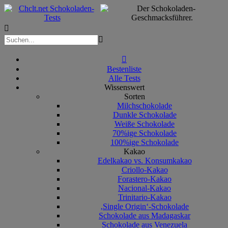



Bestenliste
Alle Tests
Wissenswert
Sorten
Milchschokolade
Dunkle Schokolade
Weiße Schokolade
70%ige Schokolade
100%ige Schokolade
Kakao
Edelkakao vs. Konsumkakao
Criollo-Kakao
Forastero-Kakao
Nacional-Kakao
Trinitario-Kakao
‚Single Origin‘-Schokolade
Schokolade aus Madagaskar
Schokolade aus Venezuela