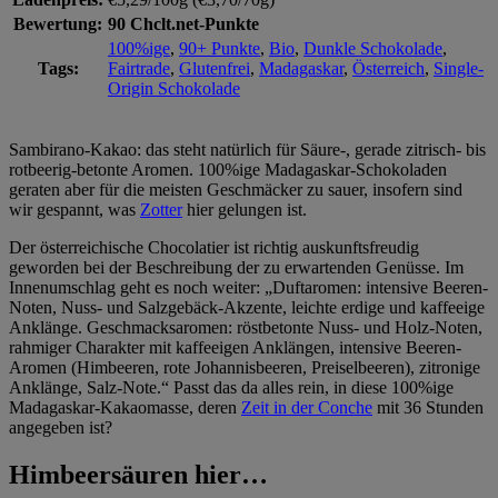
Bewertung:
90 Chclt.net-Punkte
100%ige
,
90+ Punkte
,
Bio
,
Dunkle Schokolade
,
Tags:
Fairtrade
,
Glutenfrei
,
Madagaskar
,
Österreich
,
Single-
Origin Schokolade
Sambirano-Kakao: das steht natürlich für Säure-, gerade zitrisch- bis
rotbeerig-betonte Aromen. 100%ige Madagaskar-Schokoladen
geraten aber für die meisten Geschmäcker zu sauer, insofern sind
wir gespannt, was
Zotter
hier gelungen ist.
Der österreichische Chocolatier ist richtig auskunftsfreudig
geworden bei der Beschreibung der zu erwartenden Genüsse. Im
Innenumschlag geht es noch weiter: „Duftaromen: intensive Beeren-
Noten, Nuss- und Salzgebäck-Akzente, leichte erdige und kaffeeige
Anklänge. Geschmacksaromen: röstbetonte Nuss- und Holz-Noten,
rahmiger Charakter mit kaffeeigen Anklängen, intensive Beeren-
Aromen (Himbeeren, rote Johannisbeeren, Preiselbeeren), zitronige
Anklänge, Salz-Note.“ Passt das da alles rein, in diese 100%ige
Madagaskar-Kakaomasse, deren
Zeit in der Conche
mit 36 Stunden
angegeben ist?
Himbeersäuren hier…