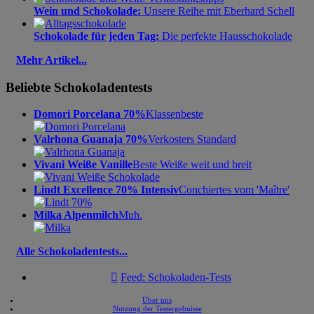
Wein und Schokolade:
Unsere Reihe mit Eberhard Schell
Schokolade für jeden Tag:
Die perfekte Hausschokolade
Mehr Artikel...
Beliebte Schokoladentests
Domori Porcelana 70%
Klassenbeste
Valrhona Guanaja 70%
Verkosters Standard
Vivani Weiße Vanille
Beste Weiße weit und breit
Lindt Excellence 70% Intensiv
Conchiertes vom 'Maître'
Milka Alpenmilch
Muh.
Alle Schokoladentests...

Feed: Schokoladen-Tests
Über uns
Nutzung der Testergebnisse