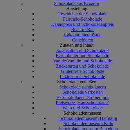
Schokolade aus Ecuador
Herstellung
Geschichte der Schokolade
Fairtrade-Schokolade
Kakaopreis und Schokoladenpreis
Bean-to-Bar
Kakaobohnen rösten
Conchieren
Zutaten und Inhalt
Sojalecithin und Schokolade
Kakaobutter und Schokolade
Vanille/Vanillin und Schokolade
Zuckerarten und Schokolade
Glutenfreie Schokolade
Laktosefreie Schokolade
Schokolade genießen
Schokolade richtig lagern
Schokolade verkosten
10 Schokoladen-Probiertipps
Preiswerte ‚Hausschokolade‘
Wein und Schokolade
Schokoladenmuseen
Schokoladenmuseum Hamburg
Schokoladenmuseum Köln
Schokoladenmuseum Barcelona