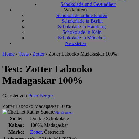
Schokolade und Gesundheit
Wo kaufen?
Schokolade online kaufen
Schokolade in Berlin
Schokolade in Hamburg
Schokolade in Köln
Schokolade in München
Newsletter
Home
›
Tests
›
Zotter
›
Zotter Labooko Madagaskar 100%
Test: Zotter Labooko
Madagaskar 100%
Getestet von
Peter Berger
Zotter Labooko Madagaskar 100%
Wie wir testen
Sorte:
Dunkle Schokolade
Kakao:
100%, Madagaskar
Marke:
Zotter
, Österreich
Ladenpreis:
€5,29/100g (€3,70/70g)