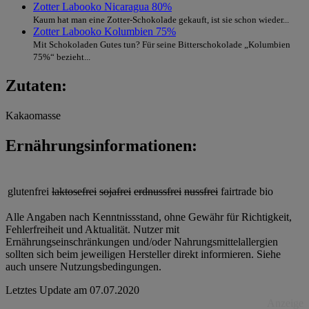
Zotter Labooko Nicaragua 80%
Kaum hat man eine Zotter-Schokolade gekauft, ist sie schon wieder...
Zotter Labooko Kolumbien 75%
Mit Schokoladen Gutes tun? Für seine Bitterschokolade „Kolumbien
75%“ bezieht...
Zutaten:
Kakaomasse
Ernährungsinformationen:
glutenfrei
laktosefrei
sojafrei
erdnussfrei
nussfrei
fairtrade
bio
Alle Angaben nach Kenntnissstand, ohne Gewähr für Richtigkeit,
Fehlerfreiheit und Aktualität. Nutzer mit
Ernährungseinschränkungen und/oder Nahrungsmittelallergien
sollten sich beim jeweiligen Hersteller direkt informieren. Siehe
auch unsere Nutzungsbedingungen.
Letztes Update am
07.07.2020
Anzeige