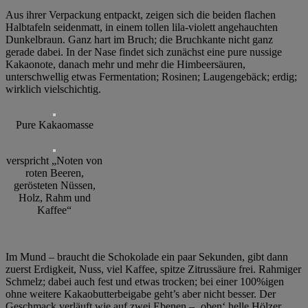
Aus ihrer Verpackung entpackt, zeigen sich die beiden flachen
Halbtafeln seidenmatt, in einem tollen lila-violett angehauchten
Dunkelbraun. Ganz hart im Bruch; die Bruchkante nicht ganz
gerade dabei. In der Nase findet sich zunächst eine pure nussige
Kakaonote, danach mehr und mehr die Himbeersäuren,
unterschwellig etwas Fermentation; Rosinen; Laugengebäck; erdig;
wirklich vielschichtig.
Pure Kakaomasse
verspricht „Noten von
roten Beeren,
gerösteten Nüssen,
Holz, Rahm und
Kaffee“
Im Mund – braucht die Schokolade ein paar Sekunden, gibt dann
zuerst Erdigkeit, Nuss, viel Kaffee, spitze Zitrussäure frei. Rahmiger
Schmelz; dabei auch fest und etwas trocken; bei einer 100%igen
ohne weitere Kakaobutterbeigabe geht’s aber nicht besser. Der
Geschmack verläuft wie auf zwei Ebenen – ‚oben‘ helle Hölzer,