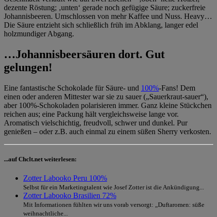
dezente Röstung; ‚unten‘ gerade noch gefügige Säure; zuckerfreie
Johannisbeeren. Umschlossen von mehr Kaffee und Nuss. Heavy…
Die Säure entzieht sich schließlich früh im Abklang, langer edel
holzmundiger Abgang.
…Johannisbeersäuren dort. Gut
gelungen!
Eine fantastische Schokolade für Säure- und
100%
-Fans! Dem
einen oder anderen Mittester war sie zu sauer („Sauerkraut-sauer“),
aber 100%-Schokoladen polarisieren immer. Ganz kleine Stückchen
reichen aus; eine Packung hält vergleichsweise lange vor.
Aromatisch vielschichtig, freudvoll, schwer und dunkel. Pur
genießen – oder z.B. auch einmal zu einem süßen Sherry verkosten.
...auf Chclt.net weiterlesen:
Zotter Labooko Peru 100%
Selbst für ein Marketingtalent wie Josef Zotter ist die Ankündigung...
Zotter Labooko Brasilien 72%
Mit Informationen fühlten wir uns vorab versorgt: „Duftaromen: süße
weihnachtliche...