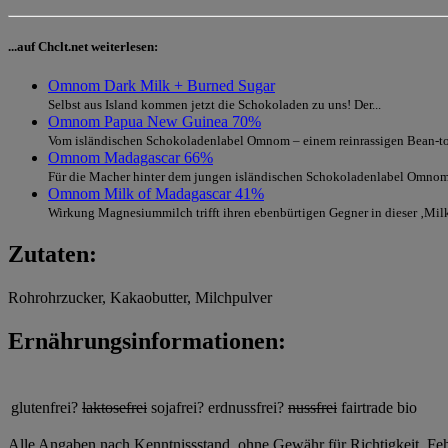
...auf Chclt.net weiterlesen:
Omnom Dark Milk + Burned Sugar
Selbst aus Island kommen jetzt die Schokoladen zu uns! Der...
Omnom Papua New Guinea 70%
Vom isländischen Schokoladenlabel Omnom – einem reinrassigen Bean-to-
Omnom Madagascar 66%
Für die Macher hinter dem jungen isländischen Schokoladenlabel Omnom i
Omnom Milk of Madagascar 41%
Wirkung Magnesiummilch trifft ihren ebenbürtigen Gegner in dieser ‚Milk 
Zutaten:
Rohrohrzucker, Kakaobutter, Milchpulver
Ernährungsinformationen:
glutenfrei?
laktosefrei
sojafrei?
erdnussfrei?
nussfrei
fairtrade
bio
Alle Angaben nach Kenntnissstand, ohne Gewähr für Richtigkeit, Fehle