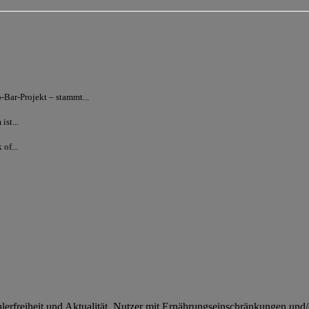
Bar-Projekt – stammt...
st...
of...
rfreiheit und Aktualität. Nutzer mit Ernährungseinschränkungen und/od