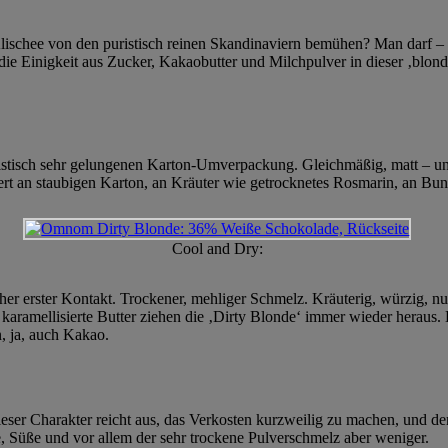
schee von den puristisch reinen Skandinaviern bemühen? Man darf – zu
 die Einigkeit aus Zucker, Kakaobutter und Milchpulver in dieser ‚blo
listisch sehr gelungenen Karton-Umverpackung. Gleichmäßig, matt – und
ert an staubigen Karton, an Kräuter wie getrocknetes Rosmarin, an Bunt
Cool and Dry:
er erster Kontakt. Trockener, mehliger Schmelz. Kräuterig, würzig, nun 
g karamellisierte Butter ziehen die ‚Dirty Blonde‘ immer wieder herau
, ja, auch Kakao.
Dieser Charakter reicht aus, das Verkosten kurzweilig zu machen, und d
, Süße und vor allem der sehr trockene Pulverschmelz aber weniger.