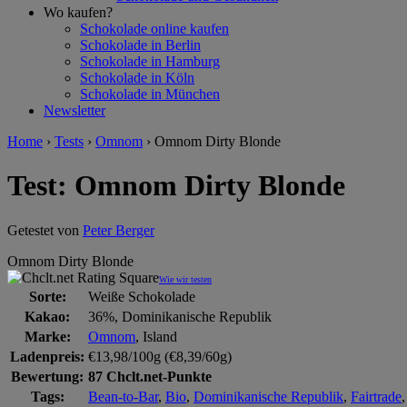
Wo kaufen?
Schokolade online kaufen
Schokolade in Berlin
Schokolade in Hamburg
Schokolade in Köln
Schokolade in München
Newsletter
Home
›
Tests
›
Omnom
›
Omnom Dirty Blonde
Test: Omnom Dirty Blonde
Getestet von
Peter Berger
Omnom Dirty Blonde
Wie wir testen
Sorte:
Weiße Schokolade
Kakao:
36%, Dominikanische Republik
Marke:
Omnom
, Island
Ladenpreis:
€13,98/100g (€8,39/60g)
Bewertung:
87 Chclt.net-Punkte
Tags:
Bean-to-Bar
,
Bio
,
Dominikanische Republik
,
Fairtrade