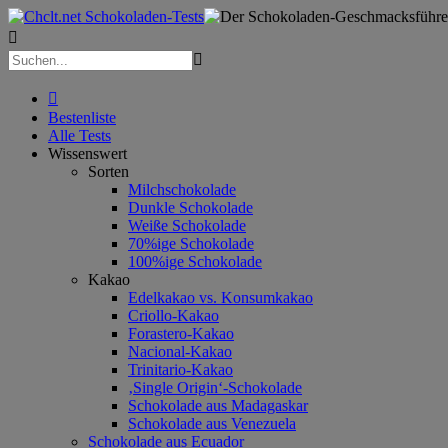



Bestenliste
Alle Tests
Wissenswert
Sorten
Milchschokolade
Dunkle Schokolade
Weiße Schokolade
70%ige Schokolade
100%ige Schokolade
Kakao
Edelkakao vs. Konsumkakao
Criollo-Kakao
Forastero-Kakao
Nacional-Kakao
Trinitario-Kakao
‚Single Origin‘-Schokolade
Schokolade aus Madagaskar
Schokolade aus Venezuela
Schokolade aus Ecuador