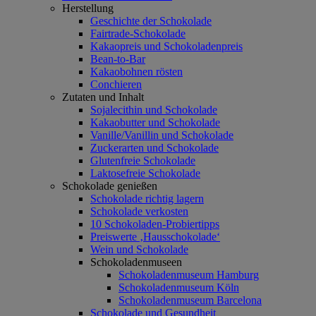
Herstellung
Geschichte der Schokolade
Fairtrade-Schokolade
Kakaopreis und Schokoladenpreis
Bean-to-Bar
Kakaobohnen rösten
Conchieren
Zutaten und Inhalt
Sojalecithin und Schokolade
Kakaobutter und Schokolade
Vanille/Vanillin und Schokolade
Zuckerarten und Schokolade
Glutenfreie Schokolade
Laktosefreie Schokolade
Schokolade genießen
Schokolade richtig lagern
Schokolade verkosten
10 Schokoladen-Probiertipps
Preiswerte ‚Hausschokolade‘
Wein und Schokolade
Schokoladenmuseen
Schokoladenmuseum Hamburg
Schokoladenmuseum Köln
Schokoladenmuseum Barcelona
Schokolade und Gesundheit