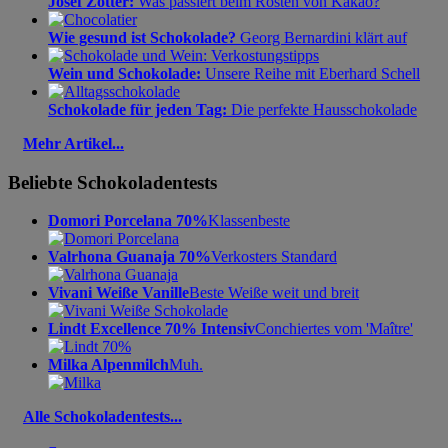
Josef Zotter:
Was passiert beim Rösten von Kakao?
Wie gesund ist Schokolade?
Georg Bernardini klärt auf
Wein und Schokolade:
Unsere Reihe mit Eberhard Schell
Schokolade für jeden Tag:
Die perfekte Hausschokolade
Mehr Artikel...
Beliebte Schokoladentests
Domori Porcelana 70%
Klassenbeste
Valrhona Guanaja 70%
Verkosters Standard
Vivani Weiße Vanille
Beste Weiße weit und breit
Lindt Excellence 70% Intensiv
Conchiertes vom 'Maître'
Milka Alpenmilch
Muh.
Alle Schokoladentests...