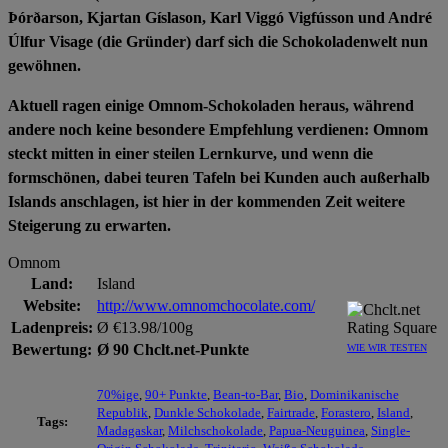
Þórðarson, Kjartan Gíslason, Karl Viggó Vigfússon und André
Úlfur Visage (die Gründer) darf sich die Schokoladenwelt nun
gewöhnen.
Aktuell ragen einige Omnom-Schokoladen heraus, während
andere noch keine besondere Empfehlung verdienen: Omnom
steckt mitten in einer steilen Lernkurve, und wenn die
formschönen, dabei teuren Tafeln bei Kunden auch außerhalb
Islands anschlagen, ist hier in der kommenden Zeit weitere
Steigerung zu erwarten.
Omnom
Land:
Island
Website:
http://www.omnomchocolate.com/
Ladenpreis:
Ø €13.98/100g
Bewertung:
Ø 90 Chclt.net-Punkte
WIE WIR TESTEN
70%ige
,
90+ Punkte
,
Bean-to-Bar
,
Bio
,
Dominikanische
Republik
,
Dunkle Schokolade
,
Fairtrade
,
Forastero
,
Island
,
Tags:
Madagaskar
,
Milchschokolade
,
Papua-Neuguinea
,
Single-