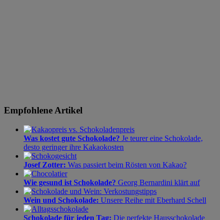
Empfohlene Artikel
Was kostet gute Schokolade?
Je teurer eine Schokolade,
desto geringer ihre Kakaokosten
Josef Zotter:
Was passiert beim Rösten von Kakao?
Wie gesund ist Schokolade?
Georg Bernardini klärt auf
Wein und Schokolade:
Unsere Reihe mit Eberhard Schell
Schokolade für jeden Tag:
Die perfekte Hausschokolade