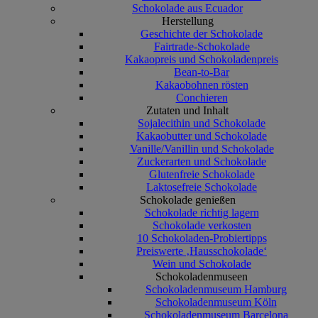
Schokolade aus Ecuador
Herstellung
Geschichte der Schokolade
Fairtrade-Schokolade
Kakaopreis und Schokoladenpreis
Bean-to-Bar
Kakaobohnen rösten
Conchieren
Zutaten und Inhalt
Sojalecithin und Schokolade
Kakaobutter und Schokolade
Vanille/Vanillin und Schokolade
Zuckerarten und Schokolade
Glutenfreie Schokolade
Laktosefreie Schokolade
Schokolade genießen
Schokolade richtig lagern
Schokolade verkosten
10 Schokoladen-Probiertipps
Preiswerte ‚Hausschokolade‘
Wein und Schokolade
Schokoladenmuseen
Schokoladenmuseum Hamburg
Schokoladenmuseum Köln
Schokoladenmuseum Barcelona