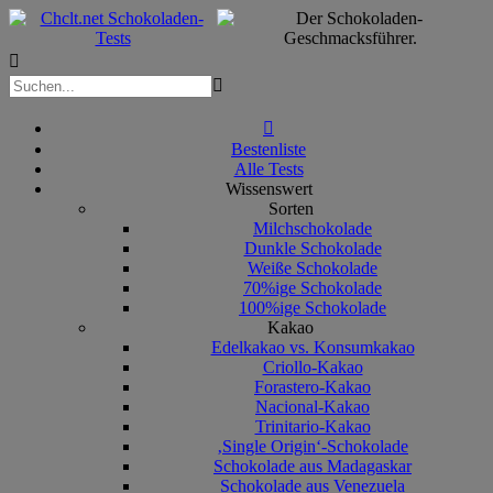



Bestenliste
Alle Tests
Wissenswert
Sorten
Milchschokolade
Dunkle Schokolade
Weiße Schokolade
70%ige Schokolade
100%ige Schokolade
Kakao
Edelkakao vs. Konsumkakao
Criollo-Kakao
Forastero-Kakao
Nacional-Kakao
Trinitario-Kakao
‚Single Origin‘-Schokolade
Schokolade aus Madagaskar
Schokolade aus Venezuela