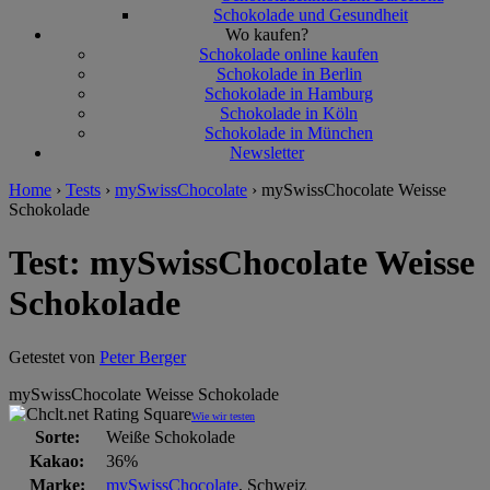
Schokolade und Gesundheit
Wo kaufen?
Schokolade online kaufen
Schokolade in Berlin
Schokolade in Hamburg
Schokolade in Köln
Schokolade in München
Newsletter
Home
›
Tests
›
mySwissChocolate
›
mySwissChocolate Weisse
Schokolade
Test: mySwissChocolate Weisse
Schokolade
Getestet von
Peter Berger
mySwissChocolate Weisse Schokolade
Wie wir testen
Sorte:
Weiße Schokolade
Kakao:
36%
Marke:
mySwissChocolate
, Schweiz