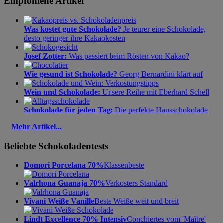
Empfohlene Artikel
Was kostet gute Schokolade?
Je teurer eine Schokolade,
desto geringer ihre Kakaokosten
Josef Zotter:
Was passiert beim Rösten von Kakao?
Wie gesund ist Schokolade?
Georg Bernardini klärt auf
Wein und Schokolade:
Unsere Reihe mit Eberhard Schell
Schokolade für jeden Tag:
Die perfekte Hausschokolade
Mehr Artikel...
Beliebte Schokoladentests
Domori Porcelana 70%
Klassenbeste
Valrhona Guanaja 70%
Verkosters Standard
Vivani Weiße Vanille
Beste Weiße weit und breit
Lindt Excellence 70% Intensiv
Conchiertes vom 'Maître'