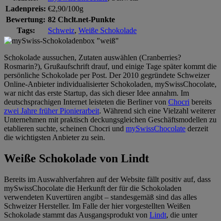
Ladenpreis:
€2,90/100g
Bewertung:
82 Chclt.net-Punkte
Tags:
Schweiz
,
Weiße Schokolade
Schokolade aussuchen, Zutaten auswählen (Cranberries?
Rosmarin?), Grußaufschrift drauf, und einige Tage später kommt die
persönliche Schokolade per Post. Der 2010 gegründete Schweizer
Online-Anbieter individualisierter Schokoladen, mySwissChocolate,
war nicht das erste Startup, das sich dieser Idee annahm. Im
deutschsprachigen Internet leisteten die Berliner von
Chocri
bereits
zwei Jahre früher Pionierarbeit
. Während sich eine Vielzahl weiterer
Unternehmen mit praktisch deckungsgleichen Geschäftsmodellen zu
etablieren suchte, scheinen Chocri und
mySwissChocolate
derzeit
die wichtigsten Anbieter zu sein.
Weiße Schokolade von Lindt
Bereits im Auswahlverfahren auf der Website fällt positiv auf, dass
mySwissChocolate die Herkunft der für die Schokoladen
verwendeten Kuvertüren angibt – standesgemäß sind das alles
Schweizer Hersteller. Im Falle der hier vorgestellten Weißen
Schokolade stammt das Ausgangsprodukt von
Lindt
, die unter