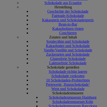
Schokolade aus Ecuador
Herstellung
Geschichte der Schokolade
Fairtrade-Schokolade
Kakaopreis und Schokoladenpreis
Bean-to-Bar
Kakaobohnen rösten
Conchieren
Zutaten und Inhalt
Sojalecithin und Schokolade
Kakaobutter und Schokolade
Vanille/Vanillin und Schokolade
Zuckerarten und Schokolade
Glutenfreie Schokolade
Laktosefreie Schokolade
Schokolade genießen
Schokolade richtig lagern
Schokolade verkosten
10 Schokoladen-Probiertipps
Preiswerte ‚Hausschokolade‘
Wein und Schokolade
Schokoladenmuseen
Schokoladenmuseum Hamburg
Schokoladenmuseum Köln
Schokoladenmuseum Barcelona