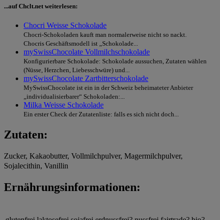
...auf Chclt.net weiterlesen:
Chocri Weisse Schokolade
Chocri-Schokoladen kauft man normalerweise nicht so nackt.
Chocris Geschäftsmodell ist „Schokolade...
mySwissChocolate Vollmilchschokolade
Konfigurierbare Schokolade: Schokolade aussuchen, Zutaten wählen
(Nüsse, Herzchen, Liebesschwüre) und...
mySwissChocolate Zartbitterschokolade
MySwissChocolate ist ein in der Schweiz beheimateter Anbieter
„individualisierbarer“ Schokoladen:...
Milka Weisse Schokolade
Ein erster Check der Zutatenliste: falls es sich nicht doch...
Zutaten:
Zucker, Kakaobutter, Vollmilchpulver, Magermilchpulver,
Sojalecithin, Vanillin
Ernährungsinformationen:
glutenfrei
laktosefrei
sojafrei
erdnussfrei?
nussfrei
fairtrade?
bio?