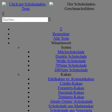



Bestenliste
Alle Tests
Wissenswert
Sorten
Milchschokolade
Dunkle Schokolade
Weiße Schokolade
70%ige Schokolade
100%ige Schokolade
Kakao
Edelkakao vs. Konsumkakao
Criollo-Kakao
Forastero-Kakao
Nacional-Kakao
Trinitario-Kakao
‚Single Origin‘-Schokolade
Schokolade aus Madagaskar
Schokolade aus Venezuela