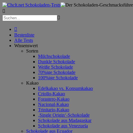



Bestenliste
Alle Tests
Wissenswert
Sorten
Milchschokolade
Dunkle Schokolade
Weiße Schokolade
70%ige Schokolade
100%ige Schokolade
Kakao
Edelkakao vs. Konsumkakao
Criollo-Kakao
Forastero-Kakao
Nacional-Kakao
Trinitario-Kakao
‚Single Origin‘-Schokolade
Schokolade aus Madagaskar
Schokolade aus Venezuela
Schokolade aus Ecuador