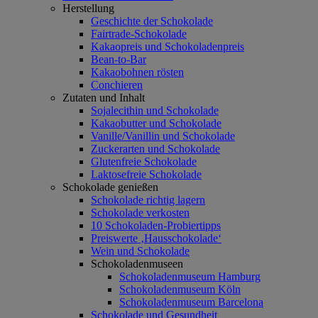
Herstellung
Geschichte der Schokolade
Fairtrade-Schokolade
Kakaopreis und Schokoladenpreis
Bean-to-Bar
Kakaobohnen rösten
Conchieren
Zutaten und Inhalt
Sojalecithin und Schokolade
Kakaobutter und Schokolade
Vanille/Vanillin und Schokolade
Zuckerarten und Schokolade
Glutenfreie Schokolade
Laktosefreie Schokolade
Schokolade genießen
Schokolade richtig lagern
Schokolade verkosten
10 Schokoladen-Probiertipps
Preiswerte ‚Hausschokolade‘
Wein und Schokolade
Schokoladenmuseen
Schokoladenmuseum Hamburg
Schokoladenmuseum Köln
Schokoladenmuseum Barcelona
Schokolade und Gesundheit