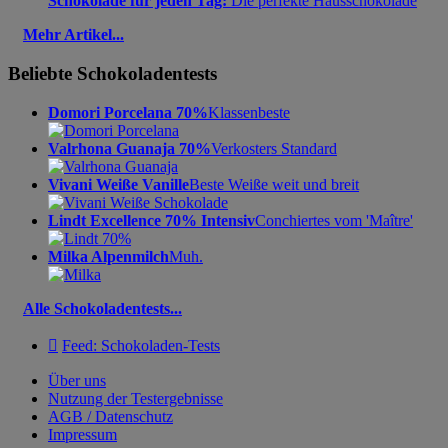
Schokolade für jeden Tag:
Die perfekte Hausschokolade
Mehr Artikel...
Beliebte Schokoladentests
Domori Porcelana 70%
Klassenbeste
Valrhona Guanaja 70%
Verkosters Standard
Vivani Weiße Vanille
Beste Weiße weit und breit
Lindt Excellence 70% Intensiv
Conchiertes vom 'Maître'
Milka Alpenmilch
Muh.
Alle Schokoladentests...

Feed: Schokoladen-Tests
Über uns
Nutzung der Testergebnisse
AGB / Datenschutz
Impressum