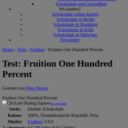
Schokolade und Gesundheit
Wo kaufen?
Schokolade online kaufen
Schokolade in Berlin
Schokolade in Hamburg
Schokolade in Köln
Schokolade in München
Newsletter
Home
›
Tests
›
Fruition
›
Fruition One Hundred Percent
Test: Fruition One Hundred
Percent
Getestet von
Peter Berger
Fruition One Hundred Percent
Wie wir testen
Sorte:
Dunkle Schokolade
Kakao:
100%, Dominikanische Republik, Peru
Marke:
Fruition
, USA
Ladenpreis:
€17,85/100g (€10,71/60g)