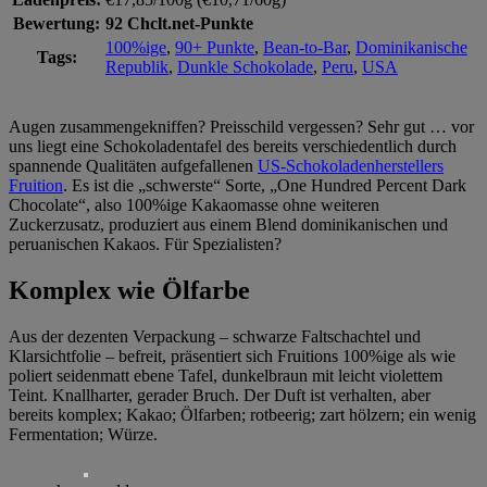
Bewertung:
92 Chclt.net-Punkte
100%ige
,
90+ Punkte
,
Bean-to-Bar
,
Dominikanische
Tags:
Republik
,
Dunkle Schokolade
,
Peru
,
USA
Augen zusammengekniffen? Preisschild vergessen? Sehr gut … vor
uns liegt eine Schokoladentafel des bereits verschiedentlich durch
spannende Qualitäten aufgefallenen
US-Schokoladenherstellers
Fruition
. Es ist die „schwerste“ Sorte, „One Hundred Percent Dark
Chocolate“, also 100%ige Kakaomasse ohne weiteren
Zuckerzusatz, produziert aus einem Blend dominikanischen und
peruanischen Kakaos. Für Spezialisten?
Komplex wie Ölfarbe
Aus der dezenten Verpackung – schwarze Faltschachtel und
Klarsichtfolie – befreit, präsentiert sich Fruitions 100%ige als wie
poliert seidenmatt ebene Tafel, dunkelbraun mit leicht violettem
Teint. Knallharter, gerader Bruch. Der Duft ist verhalten, aber
bereits komplex; Kakao; Ölfarben; rotbeerig; zart hölzern; ein wenig
Fermentation; Würze.