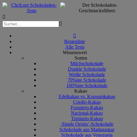



Bestenliste
Alle Tests
Wissenswert
Sorten
Milchschokolade
Dunkle Schokolade
Weiße Schokolade
70%ige Schokolade
100%ige Schokolade
Kakao
Edelkakao vs. Konsumkakao
Criollo-Kakao
Forastero-Kakao
Nacional-Kakao
Trinitario-Kakao
‚Single Origin‘-Schokolade
Schokolade aus Madagaskar
Schokolade aus Venezuela