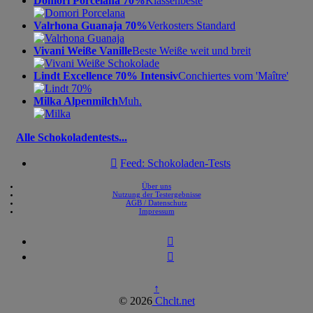
Domori Porcelana 70%
Klassenbeste
Valrhona Guanaja 70%
Verkosters Standard
Vivani Weiße Vanille
Beste Weiße weit und breit
Lindt Excellence 70% Intensiv
Conchiertes vom 'Maître'
Milka Alpenmilch
Muh.
Alle Schokoladentests...

Feed: Schokoladen-Tests
Über uns
Nutzung der Testergebnisse
AGB / Datenschutz
Impressum


↑
© 2026
Chclt.net