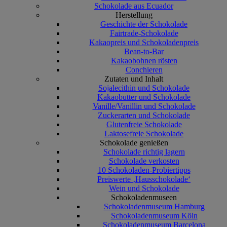
Schokolade aus Ecuador
Herstellung
Geschichte der Schokolade
Fairtrade-Schokolade
Kakaopreis und Schokoladenpreis
Bean-to-Bar
Kakaobohnen rösten
Conchieren
Zutaten und Inhalt
Sojalecithin und Schokolade
Kakaobutter und Schokolade
Vanille/Vanillin und Schokolade
Zuckerarten und Schokolade
Glutenfreie Schokolade
Laktosefreie Schokolade
Schokolade genießen
Schokolade richtig lagern
Schokolade verkosten
10 Schokoladen-Probiertipps
Preiswerte ‚Hausschokolade‘
Wein und Schokolade
Schokoladenmuseen
Schokoladenmuseum Hamburg
Schokoladenmuseum Köln
Schokoladenmuseum Barcelona