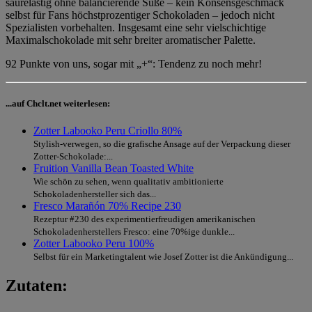
säurelastig ohne balancierende Süße – kein Konsensgeschmack
selbst für Fans höchstprozentiger Schokoladen – jedoch nicht
Spezialisten vorbehalten. Insgesamt eine sehr vielschichtige
Maximalschokolade mit sehr breiter aromatischer Palette.
92 Punkte von uns, sogar mit „+“: Tendenz zu noch mehr!
...auf Chclt.net weiterlesen:
Zotter Labooko Peru Criollo 80%
Stylish-verwegen, so die grafische Ansage auf der Verpackung dieser
Zotter-Schokolade:...
Fruition Vanilla Bean Toasted White
Wie schön zu sehen, wenn qualitativ ambitionierte
Schokoladenhersteller sich das...
Fresco Marañón 70% Recipe 230
Rezeptur #230 des experimentierfreudigen amerikanischen
Schokoladenherstellers Fresco: eine 70%ige dunkle...
Zotter Labooko Peru 100%
Selbst für ein Marketingtalent wie Josef Zotter ist die Ankündigung...
Zutaten: