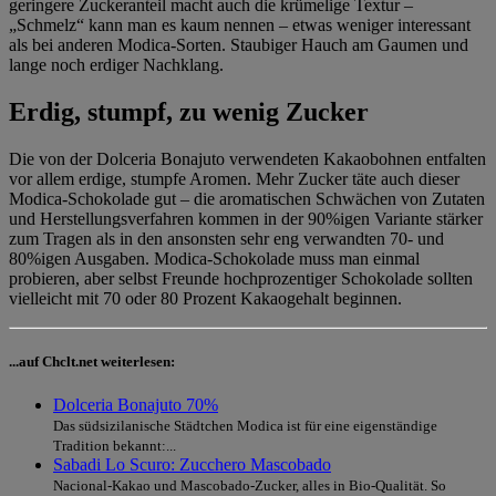
geringere Zuckeranteil macht auch die krümelige Textur –
„Schmelz“ kann man es kaum nennen – etwas weniger interessant
als bei anderen Modica-Sorten. Staubiger Hauch am Gaumen und
lange noch erdiger Nachklang.
Erdig, stumpf, zu wenig Zucker
Die von der Dolceria Bonajuto verwendeten Kakaobohnen entfalten
vor allem erdige, stumpfe Aromen. Mehr Zucker täte auch dieser
Modica-Schokolade gut – die aromatischen Schwächen von Zutaten
und Herstellungsverfahren kommen in der 90%igen Variante stärker
zum Tragen als in den ansonsten sehr eng verwandten 70- und
80%igen Ausgaben. Modica-Schokolade muss man einmal
probieren, aber selbst Freunde hochprozentiger Schokolade sollten
vielleicht mit 70 oder 80 Prozent Kakaogehalt beginnen.
...auf Chclt.net weiterlesen:
Dolceria Bonajuto 70%
Das südsizilanische Städtchen Modica ist für eine eigenständige
Tradition bekannt:...
Sabadi Lo Scuro: Zucchero Mascobado
Nacional-Kakao und Mascobado-Zucker, alles in Bio-Qualität. So