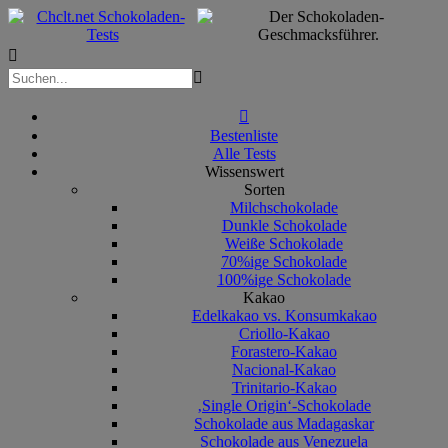



Bestenliste
Alle Tests
Wissenswert
Sorten
Milchschokolade
Dunkle Schokolade
Weiße Schokolade
70%ige Schokolade
100%ige Schokolade
Kakao
Edelkakao vs. Konsumkakao
Criollo-Kakao
Forastero-Kakao
Nacional-Kakao
Trinitario-Kakao
‚Single Origin‘-Schokolade
Schokolade aus Madagaskar
Schokolade aus Venezuela