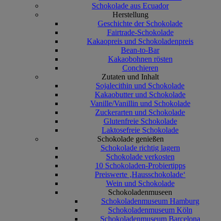
Schokolade aus Ecuador
Herstellung
Geschichte der Schokolade
Fairtrade-Schokolade
Kakaopreis und Schokoladenpreis
Bean-to-Bar
Kakaobohnen rösten
Conchieren
Zutaten und Inhalt
Sojalecithin und Schokolade
Kakaobutter und Schokolade
Vanille/Vanillin und Schokolade
Zuckerarten und Schokolade
Glutenfreie Schokolade
Laktosefreie Schokolade
Schokolade genießen
Schokolade richtig lagern
Schokolade verkosten
10 Schokoladen-Probiertipps
Preiswerte ‚Hausschokolade‘
Wein und Schokolade
Schokoladenmuseen
Schokoladenmuseum Hamburg
Schokoladenmuseum Köln
Schokoladenmuseum Barcelona