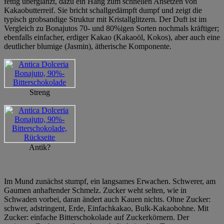
fettig überglänzt, dazu ein Hang zum schnellen Ansetzen von
Kakaobutterreif. Sie bricht schallgedämpft dumpf und zeigt die
typisch grobsandige Struktur mit Kristallglitzern. Der Duft ist im
Vergleich zu Bonajutos 70- und 80%igen Sorten nochmals kräftiger;
ebenfalls einfacher, erdiger Kakao (Kakaoöl, Kokos), aber auch eine
deutlicher blumige (Jasmin), ätherische Komponente.
Streng
Antik?
Im Mund zunächst stumpf, ein langsames Erwachen. Schwerer, am
Gaumen anhaftender Schmelz. Zucker weht selten, wie in
Schwaden vorbei, daran ändert auch Kauen nichts. Ohne Zucker:
schwer, adstringent, Erde, Einfachkakao, Bulk-Kakaobohne. Mit
Zucker: einfache Bitterschokolade auf Zuckerkörnern. Der