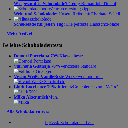
Wie gesund ist Schokolade?
Georg Bernardini klärt auf
Wein und Schokolade:
Unsere Reihe mit Eberhard Schell
Schokolade für jeden Tag:
Die perfekte Hausschokolade
Mehr Artikel...
Beliebte Schokoladentests
Domori Porcelana 70%
Klassenbeste
Valrhona Guanaja 70%
Verkosters Standard
Vivani Weiße Vanille
Beste Weiße weit und breit
Lindt Excellence 70% Intensiv
Conchiertes vom 'Maître'
Milka Alpenmilch
Muh.
Alle Schokoladentests...

Feed: Schokoladen-Tests