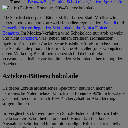
Tags:
Bean-to-Bar
,
Dunkle Schokolade
,
Italien
,
Spezialität
Die Schokoladenspezialität der sizilianischen Stadt Modica wird
hierzulande vor allem von zwei Herstellen repräsentiert:
Sabadi
und,
Hersteller der vorliegenden Schokolade, die Antica Dolceria
Bonajuto
. Im Modica-Verfahren wird Schokolade nur grob gewalzt
und nicht
conchiert
, was (neben einem breiteren aromatischen
Spektrum) auch dem Zucker seine kristalline Struktur belässt und
die Schokolade prägnant texturiert. Die Hersteller (oder wenigstens
deren Marketing-Beauftragte) sehen sich dabei in direkter
Verwandtschaftslinie zur traditionellen Schokoladenherstellung der
Azteken.
Azteken-Bitterschokolade
Da dieses „breite aromatisches Spektrum“ natürlich nicht nur
harmonische Noten belässt, bin ich auf Bonajutos 90%- Schokolade
gespannt, bei der nur noch 10% Zuckergehalt für Abmilderung
sorgen können.
Im Vergleich zu konventionellen Schokoladen sind Modica-Tafeln
nie besondere Schönheiten, und auch Bonajuto ist da keine
Ausnahme: sehr dunkel braun mit pusteliger Rückseite, matt, teils