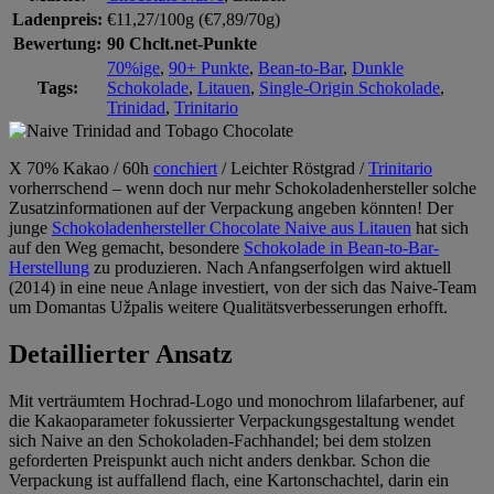
Ladenpreis:
€11,27/100g (€7,89/70g)
Bewertung:
90 Chclt.net-Punkte
70%ige
,
90+ Punkte
,
Bean-to-Bar
,
Dunkle
Tags:
Schokolade
,
Litauen
,
Single-Origin Schokolade
,
Trinidad
,
Trinitario
X 70% Kakao / 60h
conchiert
/ Leichter Röstgrad /
Trinitario
vorherrschend – wenn doch nur mehr Schokoladenhersteller solche
Zusatzinformationen auf der Verpackung angeben könnten! Der
junge
Schokoladenhersteller Chocolate Naive aus Litauen
hat sich
auf den Weg gemacht, besondere
Schokolade in Bean-to-Bar-
Herstellung
zu produzieren. Nach Anfangserfolgen wird aktuell
(2014) in eine neue Anlage investiert, von der sich das Naive-Team
um Domantas Užpalis weitere Qualitätsverbesserungen erhofft.
Detaillierter Ansatz
Mit verträumtem Hochrad-Logo und monochrom lilafarbener, auf
die Kakaoparameter fokussierter Verpackungsgestaltung wendet
sich Naive an den Schokoladen-Fachhandel; bei dem stolzen
geforderten Preispunkt auch nicht anders denkbar. Schon die
Verpackung ist auffallend flach, eine Kartonschachtel, darin ein