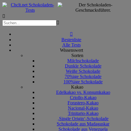



Bestenliste
Alle Tests
Wissenswert
Sorten
Milchschokolade
Dunkle Schokolade
Weiße Schokolade
70%ige Schokolade
100%ige Schokolade
Kakao
Edelkakao vs. Konsumkakao
Criollo-Kakao
Forastero-Kakao
Nacional-Kakao
Trinitario-Kakao
‚Single Origin‘-Schokolade
Schokolade aus Madagaskar
Schokolade aus Venezuela