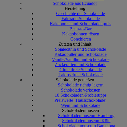
Schokolade aus Ecuador
Herstellung
Geschichte der Schokolade
Fairtrade-Schokolade
Kakaopreis und Schokoladenpreis
Bean-to-Bar
Kakaobohnen rösten
Conchieren
Zutaten und Inhalt
Sojalecithin und Schokolade
Kakaobutter und Schokolade
Vanille/Vanillin und Schokolade
Zuckerarten und Schokolade
Glutenfreie Schokolade
Laktosefreie Schokolade
Schokolade genießen
Schokolade richtig lagern
Schokolade verkosten
10 Schokoladen-Probiertipps
Preiswerte ‚Hausschokolade‘
Wein und Schokolade
Schokoladenmuseen
Schokoladenmuseum Hamburg
Schokoladenmuseum Köln
Schokoladenmuseum Barcelona