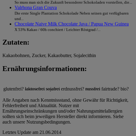
So muss man sich die Zukunft besonderer Schokoladen vorstellen, die...
Valrhona Gran Couva
Die erste Single Plantation Schokolade Neben seinen gut verfügbaren
und...
Chocolate Naive Milk Chocolate Java / Papua New Guinea
X 53% Kakao / 60h conchiert / Leichter Röstgrad /...
Zutaten:
Kakaobohnen, Zucker, Kakaobutter, Sojalecithin
Ernährungsinformationen:
glutenfrei?
laktosefrei
sojafrei
erdnussfrei?
nussfrei
fairtrade?
bio?
Alle Angaben nach Kenntnissstand, ohne Gewähr für Richtigkeit,
Fehlerfreiheit und Aktualität. Nutzer mit
Ernährungseinschränkungen und/oder Nahrungsmittelallergien
sollten sich beim jeweiligen Hersteller direkt informieren. Siehe
auch unsere Nutzungsbedingungen.
Letztes Update am
21.06.2014