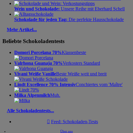
Wein und Schokolade:
Unsere Reihe mit Eberhard Schell
Schokolade für jeden Tag:
Die perfekte Hausschokolade
Mehr Artikel...
Beliebte Schokoladentests
Domori Porcelana 70%
Klassenbeste
Valrhona Guanaja 70%
Verkosters Standard
Vivani Weiße Vanille
Beste Weiße weit und breit
Lindt Excellence 70% Intensiv
Conchiertes vom 'Maître'
Milka Alpenmilch
Muh.
Alle Schokoladentests...

Feed: Schokoladen-Tests
Über uns