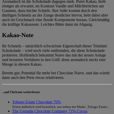
Aromatisch ist die Schokolade dagegen stark. Purer Kakao, herb
röstiger als erwartet, im Kontrast Vanille und Milchbrötchen am
Gaumen, dazu leichte Schärfe. Ihre Süße kommt durch den
dürftigen Schmelz an der Zunge deutlicher hervor, hebt dabei aber
auch im Geschmack eine florale Komponente heraus. Gleichmäßig
die kräftige Kakaonote. Leichtes Bitter dann im Abgang.
Kakao-Note
Ihr Schmelz – tatsächlich schwächste Eigenschaft dieser Trinidad-
Schokolade – wird noch viele entfremden, die diese Schokolade
probieren. Hoffentlich bekommt Naive das mit der neuen Anlage
und besseren Verfahren in den Griff, denn aromatisch steckt eine
Menge in diesem Kakao.
Bereits gut; Potential für mehr bei Chocolate Naive, und das würde
dann auch den Preis etwas relativieren.
...auf Chclt.net weiterlesen:
Tobago Estate Chocolate 70%
Schon äußerlich wird kenntlich, wer neben der Marke ‚Tobago Estate‚...
The Grenada Chocolate Company 71% Cocoa