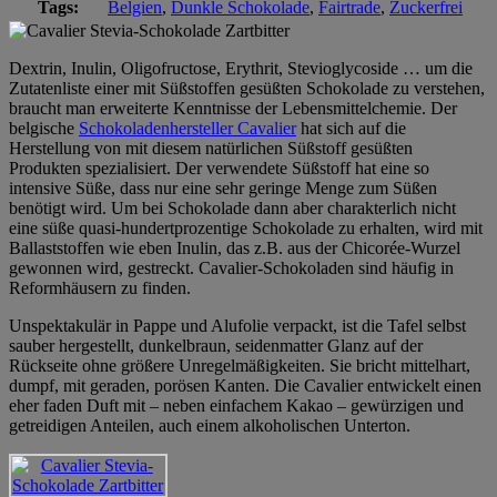
Tags:
Belgien
,
Dunkle Schokolade
,
Fairtrade
,
Zuckerfrei
Dextrin, Inulin, Oligofructose, Erythrit, Stevioglycoside … um die
Zutatenliste einer mit Süßstoffen gesüßten Schokolade zu verstehen,
braucht man erweiterte Kenntnisse der Lebensmittelchemie. Der
belgische
Schokoladenhersteller Cavalier
hat sich auf die
Herstellung von mit diesem natürlichen Süßstoff gesüßten
Produkten spezialisiert. Der verwendete Süßstoff hat eine so
intensive Süße, dass nur eine sehr geringe Menge zum Süßen
benötigt wird. Um bei Schokolade dann aber charakterlich nicht
eine süße quasi-hundertprozentige Schokolade zu erhalten, wird mit
Ballaststoffen wie eben Inulin, das z.B. aus der Chicorée-Wurzel
gewonnen wird, gestreckt. Cavalier-Schokoladen sind häufig in
Reformhäusern zu finden.
Unspektakulär in Pappe und Alufolie verpackt, ist die Tafel selbst
sauber hergestellt, dunkelbraun, seidenmatter Glanz auf der
Rückseite ohne größere Unregelmäßigkeiten. Sie bricht mittelhart,
dumpf, mit geraden, porösen Kanten. Die Cavalier entwickelt einen
eher faden Duft mit – neben einfachem Kakao – gewürzigen und
getreidigen Anteilen, auch einem alkoholischen Unterton.