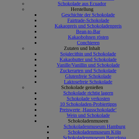
Schokolade aus Ecuador
Herstellung
Geschichte der Schokolade
Fairtrade-Schokolade
Kakaopreis und Schokoladenpreis
Bean-to-Bar
Kakaobohnen rösten
Conchieren
Zutaten und Inhalt
Sojalecithin und Schokolade
Kakaobutter und Schokolade
Vanille/Vanillin und Schokolade
Zuckerarten und Schokolade
Glutenfreie Schokolade
Laktosefreie Schokolade
Schokolade genießen
Schokolade richtig lagern
Schokolade verkosten
10 Schokoladen-Probiertipps
Preiswerte ‚Hausschokolade‘
Wein und Schokolade
Schokoladenmuseen
Schokoladenmuseum Hamburg
Schokoladenmuseum Köln
Schokoladenmuseum Barcelona