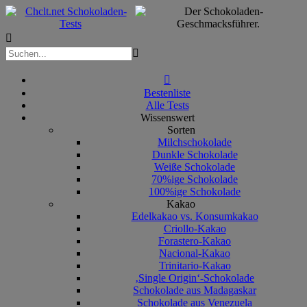



Bestenliste
Alle Tests
Wissenswert
Sorten
Milchschokolade
Dunkle Schokolade
Weiße Schokolade
70%ige Schokolade
100%ige Schokolade
Kakao
Edelkakao vs. Konsumkakao
Criollo-Kakao
Forastero-Kakao
Nacional-Kakao
Trinitario-Kakao
‚Single Origin‘-Schokolade
Schokolade aus Madagaskar
Schokolade aus Venezuela