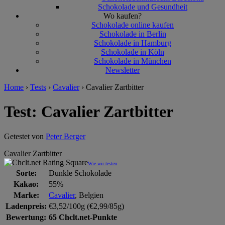
Schokolade und Gesundheit
Wo kaufen?
Schokolade online kaufen
Schokolade in Berlin
Schokolade in Hamburg
Schokolade in Köln
Schokolade in München
Newsletter
Home
›
Tests
›
Cavalier
›
Cavalier Zartbitter
Test: Cavalier Zartbitter
Getestet von
Peter Berger
Cavalier Zartbitter
Wie wir testen
Sorte:
Dunkle Schokolade
Kakao:
55%
Marke:
Cavalier
, Belgien
Ladenpreis:
€3,52/100g (€2,99/85g)
Bewertung:
65 Chclt.net-Punkte