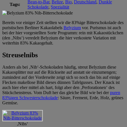
Bean-to-Bar
,
Belize
,
Bio
,
Deutschland
,
Dunkle
Tags:
Schokolade
,
Spezialität
Bereits vor einiger Zeit stellten wir die 83%ige Bitterschokolade des
puristischen Berliner Kakaolabels
Belyzium
vor. Purismus ist auch
bei der hier vorgestellten Sorte Programm: rein mit Kakaostückchen
(den ‚Nibs‘) veredelt Belyzium die hier verkostete Variation mit
weiterhin 83% Kakaogehalt.
Streuselnibs
Anders als bei ‚Nib‘-Schokoladen häufig, streut Belyzium diese
Kakaosplitter nur auf die Rückseite auf anstatt sie einzumengen;
zumindest auf der Vorderseite zeigt sich so noch das bis auf einige
Flecken makellose Bild dieses dünnen Tafelgusses. Der Knack ist
auch hier eher mittel als hart, folgt aber den ‚Perforationen‘ des
Stückchenstreus. Vom Duft her das gleiche Bild wie bei der
puren
83%igen Schwesterschokolade
: Säure, Ferment, Erde, Holz, grünes
Gemüse.
‚Nibs‘