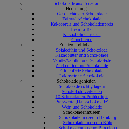
Schokolade aus Ecuador
Herstellung
Geschichte der Schokolade
Fairtrade-Schokolade
Kakaopreis und Schokoladenpreis
Bean-to-Bar
Kakaobohnen rösten
Conchieren
Zutaten und Inhalt
Sojalecithin und Schokolade
Kakaobutter und Schokolade
Vanille/Vanillin und Schokolade
Zuckerarten und Schokolade
Glutenfreie Schokolade
Laktosefreie Schokolade
Schokolade genießen
Schokolade richtig lagern
Schokolade verkosten
10 Schokoladen-Probiertipps
Preiswerte ‚Hausschokolade‘
Wein und Schokolade
Schokoladenmuseen
Schokoladenmuseum Hamburg
Schokoladenmuseum Köln
Schokoladenmuseum Barcelona