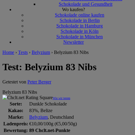
Schokolade und Gesundheit
Wo kaufen?
Schokolade online kaufen
Schokolade in Berlin
Schokolade in Hamburg
Schokolade in Köln
Schokolade in München
Newsletter
Home
›
Tests
›
Belyzium
›
Belyzium 83 Nibs
Test: Belyzium 83 Nibs
Getestet von
Peter Berger
Belyzium 83 Nibs
Wie wir testen
Sorte:
Dunkle Schokolade
Kakao:
83%, Belize
Marke:
Belyzium
, Deutschland
Ladenpreis:
€10,00/100g (€5,00/50g)
Bewertung:
89 Chclt.net-Punkte