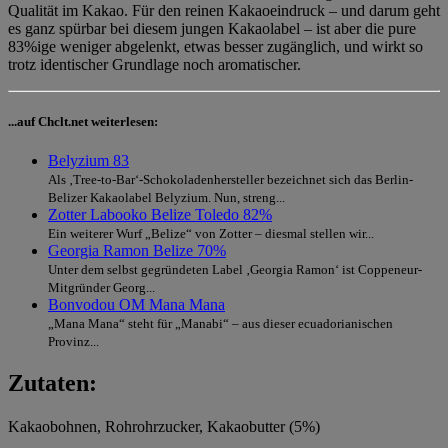
Qualität im Kakao. Für den reinen Kakaoeindruck – und darum geht
es ganz spürbar bei diesem jungen Kakaolabel – ist aber die pure
83%ige weniger abgelenkt, etwas besser zugänglich, und wirkt so
trotz identischer Grundlage noch aromatischer.
...auf Chclt.net weiterlesen:
Belyzium 83
Als ‚Tree-to-Bar‘-Schokoladenhersteller bezeichnet sich das Berlin-
Belizer Kakaolabel Belyzium. Nun, streng...
Zotter Labooko Belize Toledo 82%
Ein weiterer Wurf „Belize“ von Zotter – diesmal stellen wir...
Georgia Ramon Belize 70%
Unter dem selbst gegründeten Label ‚Georgia Ramon‘ ist Coppeneur-
Mitgründer Georg...
Bonvodou OM Mana Mana
„Mana Mana“ steht für „Manabi“ – aus dieser ecuadorianischen
Provinz...
Zutaten:
Kakaobohnen, Rohrohrzucker, Kakaobutter (5%)