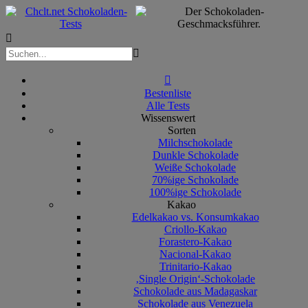



Bestenliste
Alle Tests
Wissenswert
Sorten
Milchschokolade
Dunkle Schokolade
Weiße Schokolade
70%ige Schokolade
100%ige Schokolade
Kakao
Edelkakao vs. Konsumkakao
Criollo-Kakao
Forastero-Kakao
Nacional-Kakao
Trinitario-Kakao
‚Single Origin‘-Schokolade
Schokolade aus Madagaskar
Schokolade aus Venezuela