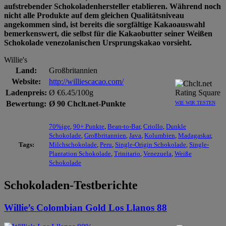
aufstrebender Schokoladenhersteller etablieren. Während noch
nicht alle Produkte auf dem gleichen Qualitätsniveau
angekommen sind, ist bereits die sorgfältige Kakaoauswahl
bemerkenswert, die selbst für die Kakaobutter seiner Weißen
Schokolade venezolanischen Ursprungskakao vorsieht.
Willie's
Land:
Großbritannien
Website:
http://williescacao.com/
Ladenpreis:
Ø €6.45/100g
Bewertung:
Ø 90 Chclt.net-Punkte
WIE WIR TESTEN
70%ige
,
90+ Punkte
,
Bean-to-Bar
,
Criollo
,
Dunkle
Schokolade
,
Großbritannien
,
Java
,
Kolumbien
,
Madagaskar
,
Tags:
Milchschokolade
,
Peru
,
Single-Origin Schokolade
,
Single-
Plantation Schokolade
,
Trinitario
,
Venezuela
,
Weiße
Schokolade
Schokoladen-Testberichte
Willie’s Colombian Gold Los Llanos 88