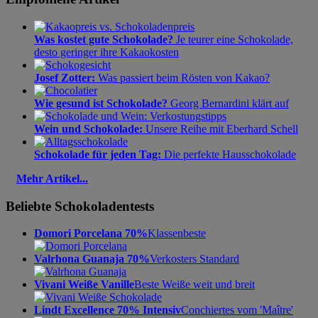
Was kostet gute Schokolade?
Je teurer eine Schokolade,
desto geringer ihre Kakaokosten
Josef Zotter:
Was passiert beim Rösten von Kakao?
Wie gesund ist Schokolade?
Georg Bernardini klärt auf
Wein und Schokolade:
Unsere Reihe mit Eberhard Schell
Schokolade für jeden Tag:
Die perfekte Hausschokolade
Mehr Artikel...
Beliebte Schokoladentests
Domori Porcelana 70%
Klassenbeste
Valrhona Guanaja 70%
Verkosters Standard
Vivani Weiße Vanille
Beste Weiße weit und breit
Lindt Excellence 70% Intensiv
Conchiertes vom 'Maître'