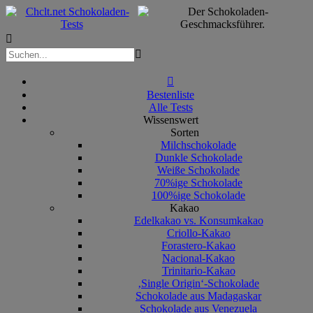



Bestenliste
Alle Tests
Wissenswert
Sorten
Milchschokolade
Dunkle Schokolade
Weiße Schokolade
70%ige Schokolade
100%ige Schokolade
Kakao
Edelkakao vs. Konsumkakao
Criollo-Kakao
Forastero-Kakao
Nacional-Kakao
Trinitario-Kakao
‚Single Origin‘-Schokolade
Schokolade aus Madagaskar
Schokolade aus Venezuela