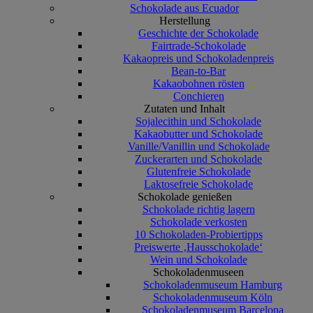
Schokolade aus Ecuador
Herstellung
Geschichte der Schokolade
Fairtrade-Schokolade
Kakaopreis und Schokoladenpreis
Bean-to-Bar
Kakaobohnen rösten
Conchieren
Zutaten und Inhalt
Sojalecithin und Schokolade
Kakaobutter und Schokolade
Vanille/Vanillin und Schokolade
Zuckerarten und Schokolade
Glutenfreie Schokolade
Laktosefreie Schokolade
Schokolade genießen
Schokolade richtig lagern
Schokolade verkosten
10 Schokoladen-Probiertipps
Preiswerte ‚Hausschokolade‘
Wein und Schokolade
Schokoladenmuseen
Schokoladenmuseum Hamburg
Schokoladenmuseum Köln
Schokoladenmuseum Barcelona