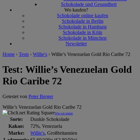
Schokolade und Gesundheit
Wo kaufen?
Schokolade online kaufen
Schokolade in Berlin
Schokolade in Hamburg
Schokolade in Köln
Schokolade in München
Newsletter
Home
›
Tests
›
Willie's
›
Willie’s Venezuelan Gold Rio Caribe 72
Test: Willie’s Venezuelan Gold
Rio Caribe 72
Getestet von
Peter Berger
Willie’s Venezuelan Gold Rio Caribe 72
Wie wir testen
Sorte:
Dunkle Schokolade
Kakao:
72%, Venezuela
Marke:
Willie's
, Großbritannien
Ladenpreis:
€5,60/100g (€2,80/50g)