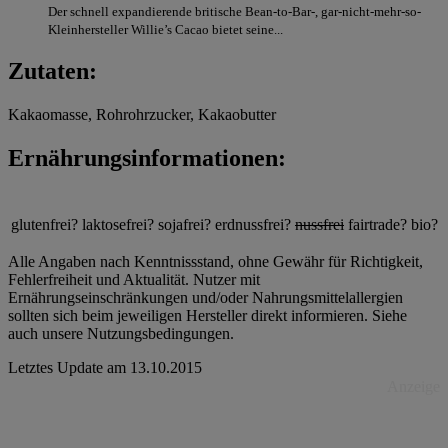
Der schnell expandierende britische Bean-to-Bar-, gar-nicht-mehr-so-
Kleinhersteller Willie’s Cacao bietet seine...
Zutaten:
Kakaomasse, Rohrohrzucker, Kakaobutter
Ernährungsinformationen:
glutenfrei?
laktosefrei?
sojafrei?
erdnussfrei?
nussfrei
fairtrade?
bio?
Alle Angaben nach Kenntnissstand, ohne Gewähr für Richtigkeit,
Fehlerfreiheit und Aktualität. Nutzer mit
Ernährungseinschränkungen und/oder Nahrungsmittelallergien
sollten sich beim jeweiligen Hersteller direkt informieren. Siehe
auch unsere Nutzungsbedingungen.
Letztes Update am
13.10.2015
Anzeige