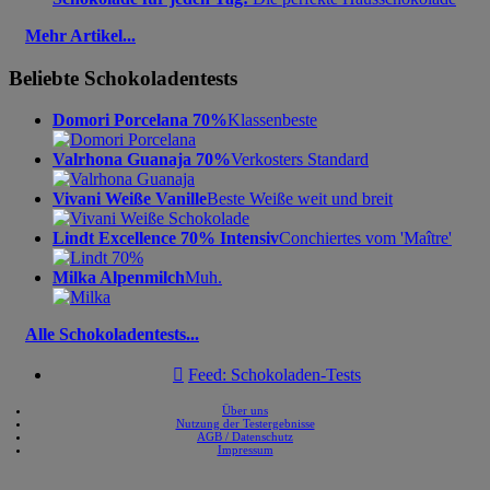
Mehr Artikel...
Beliebte Schokoladentests
Domori Porcelana 70%
Klassenbeste
Valrhona Guanaja 70%
Verkosters Standard
Vivani Weiße Vanille
Beste Weiße weit und breit
Lindt Excellence 70% Intensiv
Conchiertes vom 'Maître'
Milka Alpenmilch
Muh.
Alle Schokoladentests...

Feed: Schokoladen-Tests
Über uns
Nutzung der Testergebnisse
AGB / Datenschutz
Impressum