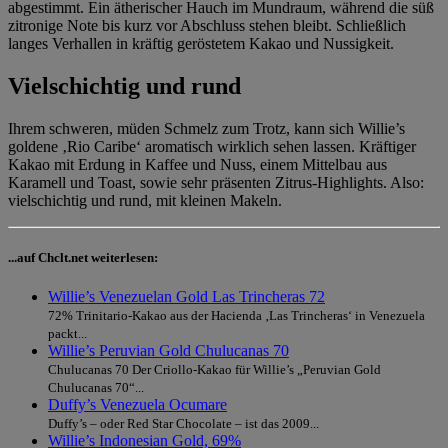
abgestimmt. Ein ätherischer Hauch im Mundraum, während die süß
zitronige Note bis kurz vor Abschluss stehen bleibt. Schließlich
langes Verhallen in kräftig geröstetem Kakao und Nussigkeit.
Vielschichtig und rund
Ihrem schweren, müden Schmelz zum Trotz, kann sich Willie’s
goldene ‚Rio Caribe‘ aromatisch wirklich sehen lassen. Kräftiger
Kakao mit Erdung in Kaffee und Nuss, einem Mittelbau aus
Karamell und Toast, sowie sehr präsenten Zitrus-Highlights. Also:
vielschichtig und rund, mit kleinen Makeln.
...auf Chclt.net weiterlesen:
Willie’s Venezuelan Gold Las Trincheras 72
72% Trinitario-Kakao aus der Hacienda ‚Las Trincheras‘ in Venezuela
packt...
Willie’s Peruvian Gold Chulucanas 70
Chulucanas 70 Der Criollo-Kakao für Willie’s „Peruvian Gold
Chulucanas 70“...
Duffy’s Venezuela Ocumare
Duffy’s – oder Red Star Chocolate – ist das 2009...
Willie’s Indonesian Gold, 69%