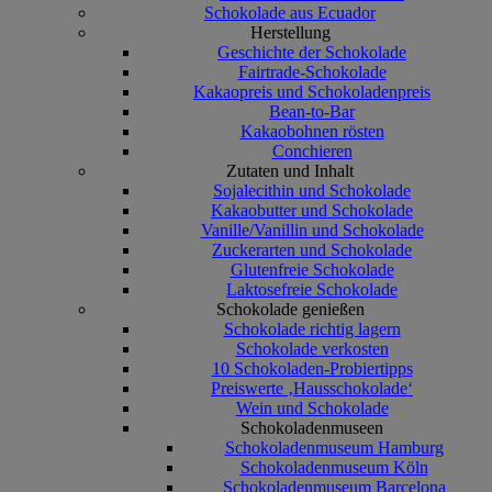
Schokolade aus Ecuador
Herstellung
Geschichte der Schokolade
Fairtrade-Schokolade
Kakaopreis und Schokoladenpreis
Bean-to-Bar
Kakaobohnen rösten
Conchieren
Zutaten und Inhalt
Sojalecithin und Schokolade
Kakaobutter und Schokolade
Vanille/Vanillin und Schokolade
Zuckerarten und Schokolade
Glutenfreie Schokolade
Laktosefreie Schokolade
Schokolade genießen
Schokolade richtig lagern
Schokolade verkosten
10 Schokoladen-Probiertipps
Preiswerte ‚Hausschokolade‘
Wein und Schokolade
Schokoladenmuseen
Schokoladenmuseum Hamburg
Schokoladenmuseum Köln
Schokoladenmuseum Barcelona