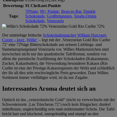
Bewertung:
91 Chclt.net-Punkte
70%ige
,
90+ Punkte
,
Bean-to-Bar
,
Dunkle
Tags:
Schokolade
,
Großbritannien
,
Single-Origin
Schokolade
,
Venezuela
Der umtriebige britische
Schokoladenmacher William Harcourt-
Cooze – kurz ‚Willie‘
– legt mit der ‚Venezuelan Gold Rio Caribe
72‘ eine 72%ige Bitterschokolade aus seinem Lieblings- und
Stammursprungsland Venezuela vor. Willies Markenzeichen sind
inzwischen nicht nur das quadratische Tafelformat, sondern vor
allem die puristische Ausführung der Schokoladen (Kakaomasse,
Zucker, Kakaobutter), die Verwendung besonderer Kakaos (Rio
Caribe ist eine der Prestige-Kakaoregionen der Welt) und schließlich
der für all dies sehr erschwingliche Preis geworden. Dass Willies
Sortiment immer vielfältiger wird, ist da nur Zugabe.
Interessantes Aroma deutet sich an
Optisch ist das „venezolanische Gold“ (nicht zu verwechseln mit der
Schwestersorte ‚Las Trincheras 72‘) noch kein Hingucker; dunkel
mittelbraun; ungleichmäßig sein matt-seidenmatter Schein. Die Tafel
bricht hart und klockend, unregelmäßig und stumpf an den