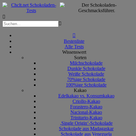



Bestenliste
Alle Tests
Wissenswert
Sorten
Milchschokolade
Dunkle Schokolade
Weiße Schokolade
70%ige Schokolade
100%ige Schokolade
Kakao
Edelkakao vs. Konsumkakao
Criollo-Kakao
Forastero-Kakao
Nacional-Kakao
Trinitario-Kakao
‚Single Origin‘-Schokolade
Schokolade aus Madagaskar
Schokolade aus Venezuela