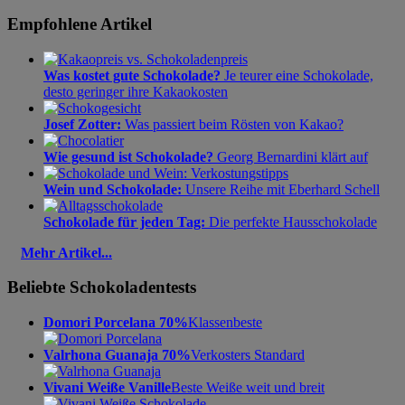
Empfohlene Artikel
Was kostet gute Schokolade?
Je teurer eine Schokolade,
desto geringer ihre Kakaokosten
Josef Zotter:
Was passiert beim Rösten von Kakao?
Wie gesund ist Schokolade?
Georg Bernardini klärt auf
Wein und Schokolade:
Unsere Reihe mit Eberhard Schell
Schokolade für jeden Tag:
Die perfekte Hausschokolade
Mehr Artikel...
Beliebte Schokoladentests
Domori Porcelana 70%
Klassenbeste
Valrhona Guanaja 70%
Verkosters Standard
Vivani Weiße Vanille
Beste Weiße weit und breit