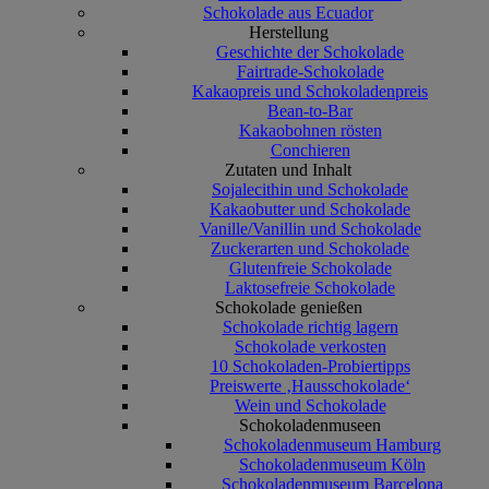
Schokolade aus Ecuador
Herstellung
Geschichte der Schokolade
Fairtrade-Schokolade
Kakaopreis und Schokoladenpreis
Bean-to-Bar
Kakaobohnen rösten
Conchieren
Zutaten und Inhalt
Sojalecithin und Schokolade
Kakaobutter und Schokolade
Vanille/Vanillin und Schokolade
Zuckerarten und Schokolade
Glutenfreie Schokolade
Laktosefreie Schokolade
Schokolade genießen
Schokolade richtig lagern
Schokolade verkosten
10 Schokoladen-Probiertipps
Preiswerte ‚Hausschokolade‘
Wein und Schokolade
Schokoladenmuseen
Schokoladenmuseum Hamburg
Schokoladenmuseum Köln
Schokoladenmuseum Barcelona