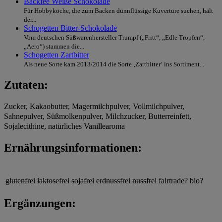
Backfee Weiße Schokolade
Für Hobbyköche, die zum Backen dünnflüssige Kuvertüre suchen, hält
der...
Schogetten Bitter-Schokolade
Vom deutschen Süßwarenhersteller Trumpf („Fritt“, „Edle Tropfen“,
„Aero“) stammen die...
Schogetten Zartbitter
Als neue Sorte kam 2013/2014 die Sorte ‚Zartbitter‘ ins Sortiment...
Zutaten:
Zucker, Kakaobutter, Magermilchpulver, Vollmilchpulver,
Sahnepulver, Süßmolkenpulver, Milchzucker, Butterreinfett,
Sojalecithine, natürliches Vanillearoma
Ernährungsinformationen:
glutenfrei
laktosefrei
sojafrei
erdnussfrei
nussfrei
fairtrade?
bio?
Ergänzungen: