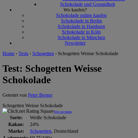
Schokolade und Gesundheit
Wo kaufen?
Schokolade online kaufen
Schokolade in Berlin
Schokolade in Hamburg
Schokolade in Köln
Schokolade in München
Newsletter
Home
›
Tests
›
Schogetten
›
Schogetten Weisse Schokolade
Test: Schogetten Weisse
Schokolade
Getestet von
Peter Berger
Schogetten Weisse Schokolade
Wie wir testen
Sorte:
Weiße Schokolade
Kakao:
24%
Marke:
Schogetten
, Deutschland
Ladenpreis:
€0,75/100g