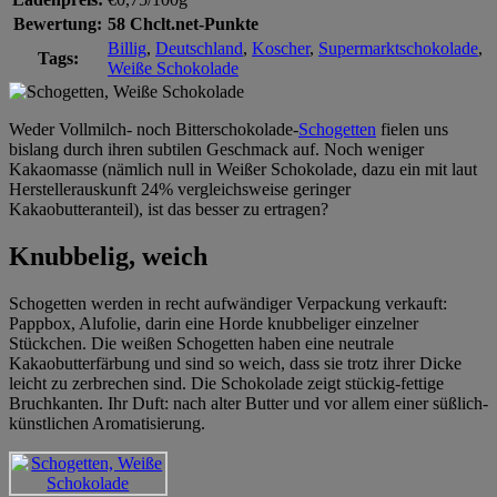
Bewertung:
58 Chclt.net-Punkte
Billig
,
Deutschland
,
Koscher
,
Supermarktschokolade
,
Tags:
Weiße Schokolade
Weder Vollmilch- noch Bitterschokolade-
Schogetten
fielen uns
bislang durch ihren subtilen Geschmack auf. Noch weniger
Kakaomasse (nämlich null in Weißer Schokolade, dazu ein mit laut
Herstellerauskunft 24% vergleichsweise geringer
Kakaobutteranteil), ist das besser zu ertragen?
Knubbelig, weich
Schogetten werden in recht aufwändiger Verpackung verkauft:
Pappbox, Alufolie, darin eine Horde knubbeliger einzelner
Stückchen. Die weißen Schogetten haben eine neutrale
Kakaobutterfärbung und sind so weich, dass sie trotz ihrer Dicke
leicht zu zerbrechen sind. Die Schokolade zeigt stückig-fettige
Bruchkanten. Ihr Duft: nach alter Butter und vor allem einer süßlich-
künstlichen Aromatisierung.