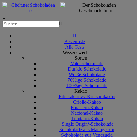



Bestenliste
Alle Tests
Wissenswert
Sorten
Milchschokolade
Dunkle Schokolade
Weiße Schokolade
70%ige Schokolade
100%ige Schokolade
Kakao
Edelkakao vs. Konsumkakao
Criollo-Kakao
Forastero-Kakao
Nacional-Kakao
Trinitario-Kakao
‚Single Origin‘-Schokolade
Schokolade aus Madagaskar
Schokolade aus Venezuela