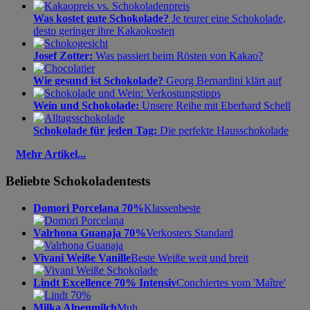
Was kostet gute Schokolade?
Je teurer eine Schokolade,
desto geringer ihre Kakaokosten
Josef Zotter:
Was passiert beim Rösten von Kakao?
Wie gesund ist Schokolade?
Georg Bernardini klärt auf
Wein und Schokolade:
Unsere Reihe mit Eberhard Schell
Schokolade für jeden Tag:
Die perfekte Hausschokolade
Mehr Artikel...
Beliebte Schokoladentests
Domori Porcelana 70%
Klassenbeste
Valrhona Guanaja 70%
Verkosters Standard
Vivani Weiße Vanille
Beste Weiße weit und breit
Lindt Excellence 70% Intensiv
Conchiertes vom 'Maître'
Milka Alpenmilch
Muh.