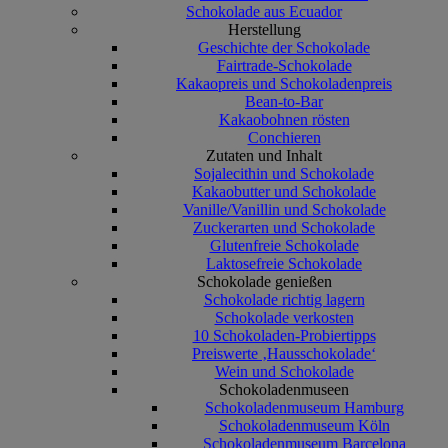
Schokolade aus Ecuador
Herstellung
Geschichte der Schokolade
Fairtrade-Schokolade
Kakaopreis und Schokoladenpreis
Bean-to-Bar
Kakaobohnen rösten
Conchieren
Zutaten und Inhalt
Sojalecithin und Schokolade
Kakaobutter und Schokolade
Vanille/Vanillin und Schokolade
Zuckerarten und Schokolade
Glutenfreie Schokolade
Laktosefreie Schokolade
Schokolade genießen
Schokolade richtig lagern
Schokolade verkosten
10 Schokoladen-Probiertipps
Preiswerte ‚Hausschokolade‘
Wein und Schokolade
Schokoladenmuseen
Schokoladenmuseum Hamburg
Schokoladenmuseum Köln
Schokoladenmuseum Barcelona