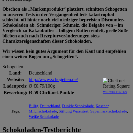
Obschon als „Markenprodukt“ platziert, schnitten Schogetten
in unseren Tests in der Vergangenheit teils katastrophal
schlecht, oft hinter noch viel niedriger bepreisten Discounter-
Schokoladen ab. Schmieriger Schmelz, die Beigabe von – im
Vergleich zu Kakaobutter – billigem Butterreinfett, grelle Süße
blieben auch nach Rezepturveränderungen stets
Charaktereigenschaften dieser Schokoladen.
Wir wissen kein gutes Argument für den Kauf und empfehlen
einen weiten Bogen um „Schogetten“.
Schogetten
Land:
Deutschland
Website:
http://www.schogetten.de/
Ladenpreis:
Ø €0.79/100g
Bewertung:
Ø 59 Chclt.net-Punkte
WIE WIR TESTEN
Billig
,
Deutschland
,
Dunkle Schokolade
,
Koscher
,
Tags:
Milchschokolade
,
Stiftung Warentest
,
Supermarktschokolade
,
Weiße Schokolade
Schokoladen-Testberichte