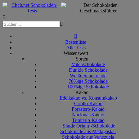



Bestenliste
Alle Tests
Wissenswert
Sorten
Milchschokolade
Dunkle Schokolade
Weiße Schokolade
70%ige Schokolade
100%ige Schokolade
Kakao
Edelkakao vs. Konsumkakao
Criollo-Kakao
Forastero-Kakao
Nacional-Kakao
Trinitario-Kakao
‚Single Origin‘-Schokolade
Schokolade aus Madagaskar
Schokolade aus Venezuela