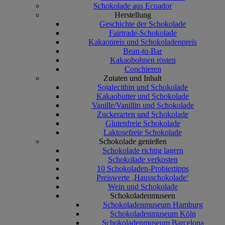
Schokolade aus Ecuador
Herstellung
Geschichte der Schokolade
Fairtrade-Schokolade
Kakaopreis und Schokoladenpreis
Bean-to-Bar
Kakaobohnen rösten
Conchieren
Zutaten und Inhalt
Sojalecithin und Schokolade
Kakaobutter und Schokolade
Vanille/Vanillin und Schokolade
Zuckerarten und Schokolade
Glutenfreie Schokolade
Laktosefreie Schokolade
Schokolade genießen
Schokolade richtig lagern
Schokolade verkosten
10 Schokoladen-Probiertipps
Preiswerte ‚Hausschokolade‘
Wein und Schokolade
Schokoladenmuseen
Schokoladenmuseum Hamburg
Schokoladenmuseum Köln
Schokoladenmuseum Barcelona