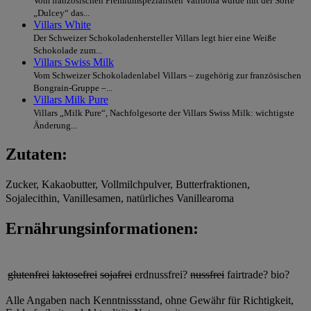
Vom französischen Premiumspezialisten Valrhona wurde mit der Sorte
„Dulcey“ das...
Villars White
Der Schweizer Schokoladenhersteller Villars legt hier eine Weiße
Schokolade zum...
Villars Swiss Milk
Vom Schweizer Schokoladenlabel Villars – zugehörig zur französischen
Bongrain-Gruppe –...
Villars Milk Pure
Villars „Milk Pure“, Nachfolgesorte der Villars Swiss Milk: wichtigste
Änderung...
Zutaten:
Zucker, Kakaobutter, Vollmilchpulver, Butterfraktionen,
Sojalecithin, Vanillesamen, natürliches Vanillearoma
Ernährungsinformationen:
glutenfrei
laktosefrei
sojafrei
erdnussfrei?
nussfrei
fairtrade?
bio?
Alle Angaben nach Kenntnissstand, ohne Gewähr für Richtigkeit,