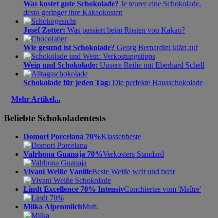
Was kostet gute Schokolade?
Je teurer eine Schokolade,
desto geringer ihre Kakaokosten
Josef Zotter:
Was passiert beim Rösten von Kakao?
Wie gesund ist Schokolade?
Georg Bernardini klärt auf
Wein und Schokolade:
Unsere Reihe mit Eberhard Schell
Schokolade für jeden Tag:
Die perfekte Hausschokolade
Mehr Artikel...
Beliebte Schokoladentests
Domori Porcelana 70%
Klassenbeste
Valrhona Guanaja 70%
Verkosters Standard
Vivani Weiße Vanille
Beste Weiße weit und breit
Lindt Excellence 70% Intensiv
Conchiertes vom 'Maître'
Milka Alpenmilch
Muh.