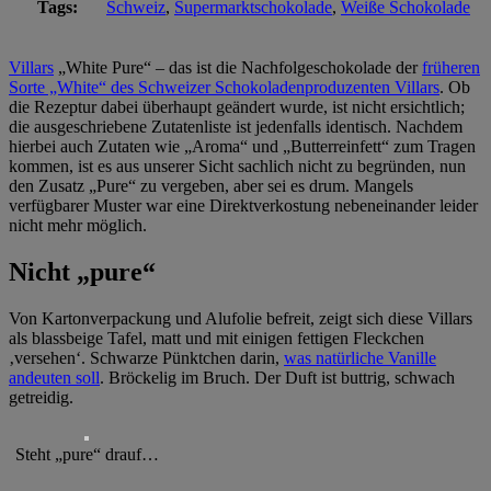
Tags:
Schweiz
,
Supermarktschokolade
,
Weiße Schokolade
Villars
„White Pure“ – das ist die Nachfolgeschokolade der
früheren
Sorte „White“ des Schweizer Schokoladenproduzenten Villars
. Ob
die Rezeptur dabei überhaupt geändert wurde, ist nicht ersichtlich;
die ausgeschriebene Zutatenliste ist jedenfalls identisch. Nachdem
hierbei auch Zutaten wie „Aroma“ und „Butterreinfett“ zum Tragen
kommen, ist es aus unserer Sicht sachlich nicht zu begründen, nun
den Zusatz „Pure“ zu vergeben, aber sei es drum. Mangels
verfügbarer Muster war eine Direktverkostung nebeneinander leider
nicht mehr möglich.
Nicht „pure“
Von Kartonverpackung und Alufolie befreit, zeigt sich diese Villars
als blassbeige Tafel, matt und mit einigen fettigen Fleckchen
‚versehen‘. Schwarze Pünktchen darin,
was natürliche Vanille
andeuten soll
. Bröckelig im Bruch. Der Duft ist buttrig, schwach
getreidig.
Steht „pure“ drauf…