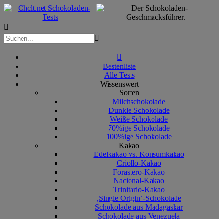



Bestenliste
Alle Tests
Wissenswert
Sorten
Milchschokolade
Dunkle Schokolade
Weiße Schokolade
70%ige Schokolade
100%ige Schokolade
Kakao
Edelkakao vs. Konsumkakao
Criollo-Kakao
Forastero-Kakao
Nacional-Kakao
Trinitario-Kakao
‚Single Origin‘-Schokolade
Schokolade aus Madagaskar
Schokolade aus Venezuela