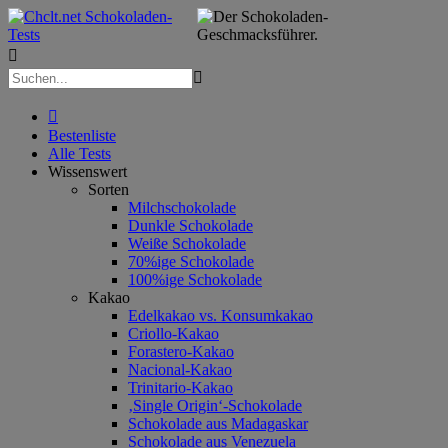



Bestenliste
Alle Tests
Wissenswert
Sorten
Milchschokolade
Dunkle Schokolade
Weiße Schokolade
70%ige Schokolade
100%ige Schokolade
Kakao
Edelkakao vs. Konsumkakao
Criollo-Kakao
Forastero-Kakao
Nacional-Kakao
Trinitario-Kakao
‚Single Origin‘-Schokolade
Schokolade aus Madagaskar
Schokolade aus Venezuela