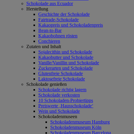
Schokolade aus Ecuador
Herstellung
Geschichte der Schokolade
Fairtrade-Schokolade
Kakaopreis und Schokoladenpreis
Bean-to-Bar
Kakaobohnen rösten
Conchieren
Zutaten und Inhalt
Sojalecithin und Schokolade
Kakaobutter und Schokolade
Vanille/Vanillin und Schokolade
Zuckerarten und Schokolade
Glutenfreie Schokolade
Laktosefreie Schokolade
Schokolade genießen
Schokolade richtig lagern
Schokolade verkosten
10 Schokoladen-Probiertipps
Preiswerte ‚Hausschokolade‘
Wein und Schokolade
Schokoladenmuseen
Schokoladenmuseum Hamburg
Schokoladenmuseum Köln
Schokoladenmuseum Barcelona