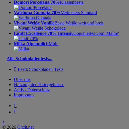
Domori Porcelana 70%
Klassenbeste
Valrhona Guanaja 70%
Verkosters Standard
Vivani Weiße Vanille
Beste Weiße weit und breit
Lindt Excellence 70% Intensiv
Conchiertes vom 'Maître'
Milka Alpenmilch
Muh.
Alle Schokoladentests...

Feed: Schokoladen-Tests
Über uns
Nutzung der Testergebnisse
AGB / Datenschutz
Impressum


↑
© 2026
Chclt.net