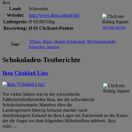
Ikea
Land:
Schweden
Website:
http://www.ikea.com/de/de/
Ladenpreis:
Ø €0.90/100g
Bewertung:
Ø 65 Chclt.net-Punkte
WIE WIR TESTEN
70%ige
,
Billig
,
Dunkle Schokolade
,
Milchschokolade
,
Tags:
Schweden
,
Spanien
Schokoladen-Testberichte
Ikea Choklad Ljus
Vor vielen Jahren war es der schwedische
Faltholzmöbelhersteller Ikea, der die schwedische
Schokoladenmarke Marabou über die
Landesgrenzen hinweg bekannt machte: nach
stundenlangem Einkauf im Ikea-Lager ein Zuckerstoß an der Kasse,
der die Angst vor dem folgenden Möbelaufbau milderte. Ikea
wäre
…