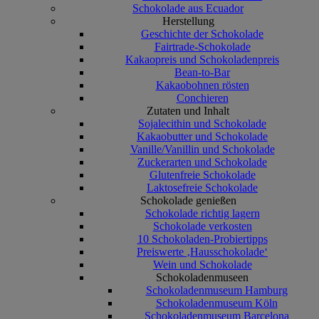
Schokolade aus Ecuador
Herstellung
Geschichte der Schokolade
Fairtrade-Schokolade
Kakaopreis und Schokoladenpreis
Bean-to-Bar
Kakaobohnen rösten
Conchieren
Zutaten und Inhalt
Sojalecithin und Schokolade
Kakaobutter und Schokolade
Vanille/Vanillin und Schokolade
Zuckerarten und Schokolade
Glutenfreie Schokolade
Laktosefreie Schokolade
Schokolade genießen
Schokolade richtig lagern
Schokolade verkosten
10 Schokoladen-Probiertipps
Preiswerte ‚Hausschokolade‘
Wein und Schokolade
Schokoladenmuseen
Schokoladenmuseum Hamburg
Schokoladenmuseum Köln
Schokoladenmuseum Barcelona