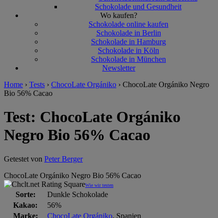
Schokolade und Gesundheit
Wo kaufen?
Schokolade online kaufen
Schokolade in Berlin
Schokolade in Hamburg
Schokolade in Köln
Schokolade in München
Newsletter
Home
›
Tests
›
ChocoLate Orgániko
›
ChocoLate Orgániko Negro
Bio 56% Cacao
Test: ChocoLate Orgániko
Negro Bio 56% Cacao
Getestet von
Peter Berger
ChocoLate Orgániko Negro Bio 56% Cacao
Wie wir testen
Sorte:
Dunkle Schokolade
Kakao:
56%
Marke:
ChocoLate Orgániko
, Spanien