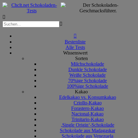



Bestenliste
Alle Tests
Wissenswert
Sorten
Milchschokolade
Dunkle Schokolade
Weiße Schokolade
70%ige Schokolade
100%ige Schokolade
Kakao
Edelkakao vs. Konsumkakao
Criollo-Kakao
Forastero-Kakao
Nacional-Kakao
Trinitario-Kakao
‚Single Origin‘-Schokolade
Schokolade aus Madagaskar
Schokolade aus Venezuela