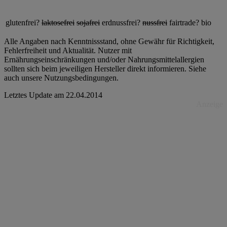
glutenfrei?
laktosefrei
sojafrei
erdnussfrei?
nussfrei
fairtrade?
bio
Alle Angaben nach Kenntnissstand, ohne Gewähr für Richtigkeit,
Fehlerfreiheit und Aktualität. Nutzer mit
Ernährungseinschränkungen und/oder Nahrungsmittelallergien
sollten sich beim jeweiligen Hersteller direkt informieren. Siehe
auch unsere Nutzungsbedingungen.
Letztes Update am
22.04.2014
Anzeige