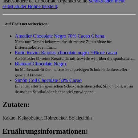
insbesondere da ChocoLate Orgániko seine
Schokoladen nicht
selbst ab der Bohne herstellt
.
...auf Chclt.net weiterlesen:
Amatller Chocolate Negro 70% Cacao Ghana
Nicht nur Domori bekommt die ultimative Zutatenliste für
Bitterschokoladen hin:...
Enric Rovira Rajoles, chocolate negro 70% de cacao
Als Pâtissier für seine Kreativität mittlerweile weit über die spanischen...
Blanxart Chocolate Negro
Im Markenauftritt der meisten hochpreisigen Schokoladenhersteller –
ganz auf Finesse...
Simón Coll Chocolate 50% Cacao
Einer der ältesten spanischen Schokoladenhersteller, Simón Coll, ist im
deutschen Schokoladenfachhandel vorwiegend...
Zutaten:
Kakao, Kakaobutter, Rohrzucker, Sojalecithin
Ernährungsinformationen: