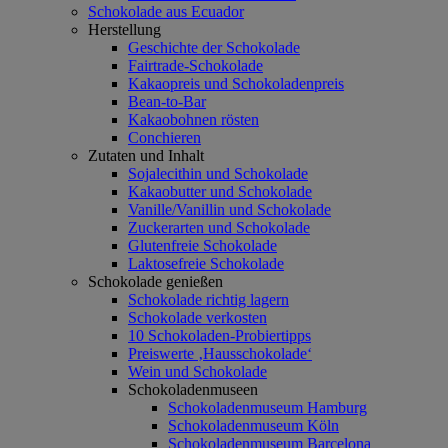
Schokolade aus Ecuador
Herstellung
Geschichte der Schokolade
Fairtrade-Schokolade
Kakaopreis und Schokoladenpreis
Bean-to-Bar
Kakaobohnen rösten
Conchieren
Zutaten und Inhalt
Sojalecithin und Schokolade
Kakaobutter und Schokolade
Vanille/Vanillin und Schokolade
Zuckerarten und Schokolade
Glutenfreie Schokolade
Laktosefreie Schokolade
Schokolade genießen
Schokolade richtig lagern
Schokolade verkosten
10 Schokoladen-Probiertipps
Preiswerte ‚Hausschokolade‘
Wein und Schokolade
Schokoladenmuseen
Schokoladenmuseum Hamburg
Schokoladenmuseum Köln
Schokoladenmuseum Barcelona