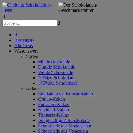



Bestenliste
Alle Tests
Wissenswert
Sorten
Milchschokolade
Dunkle Schokolade
Weiße Schokolade
70%ige Schokolade
100%ige Schokolade
Kakao
Edelkakao vs. Konsumkakao
Criollo-Kakao
Forastero-Kakao
Nacional-Kakao
Trinitario-Kakao
‚Single Origin‘-Schokolade
Schokolade aus Madagaskar
Schokolade aus Venezuela