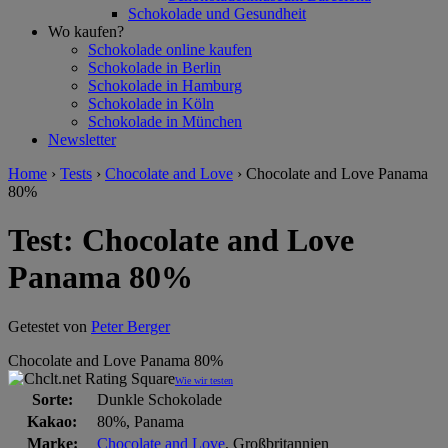
Schokolade und Gesundheit
Wo kaufen?
Schokolade online kaufen
Schokolade in Berlin
Schokolade in Hamburg
Schokolade in Köln
Schokolade in München
Newsletter
Home
›
Tests
›
Chocolate and Love
›
Chocolate and Love Panama
80%
Test: Chocolate and Love
Panama 80%
Getestet von
Peter Berger
Chocolate and Love Panama 80%
Wie wir testen
Sorte:
Dunkle Schokolade
Kakao:
80%, Panama
Marke:
Chocolate and Love
, Großbritannien