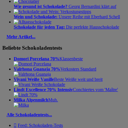
Wie gesund ist Schokolade?
Georg Bernardini klärt auf
Wein und Schokolade:
Unsere Reihe mit Eberhard Schell
Schokolade für jeden Tag:
Die perfekte Hausschokolade
Mehr Artikel...
Beliebte Schokoladentests
Domori Porcelana 70%
Klassenbeste
Valrhona Guanaja 70%
Verkosters Standard
Vivani Weiße Vanille
Beste Weiße weit und breit
Lindt Excellence 70% Intensiv
Conchiertes vom 'Maître'
Milka Alpenmilch
Muh.
Alle Schokoladentests...

Feed: Schokoladen-Tests