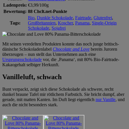
Ladenpreis:
€3,99/100g
Bewertung:
88 Chclt.net-Punkte
Bio
,
Dunkle Schokolade
,
Fairtrade
,
Glutenfrei
,
Tags:
Großbritannien
,
Koscher
,
Panama
,
Single-Origin
Schokolade
,
Sojafrei
Mit seinen veredelten Produkten konnte das noch junge britisch-
dänische Schokoladenlabel
Chocolate and Love
bereits Juroren
überzeugen – nun stellt das Unternehmen auch eine
Ursprungsschokolade
vor, die ‚Panama‘, mit 80% Bio-Fairtrade-
Kakaogehalt selbiger Herkunft.
Vanilleluft, schwach
Bunt verpackt, zeigt sich diese Schokolade als schwere, recht
dunkel braune Tafel mir rötlichem Farbstich. Sie bricht dumpf, aber
gerade, mit matten Kanten. Im Duft liegt eigentlich
nur Vanille
, und
auch die nicht besonders stark.