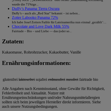
wurde die 71%ige...
Duffy’s Panama Tierra Oscura
Duffy’s – auch als „Red Star“ bekannt – ist neben...
Zotter Labooko Panama 72%
Ich habe Josef Zotters Faible für Lateinamerika nun einmal ‚gezählt‘:...
Chocolate and Love Dark Milk 55%
Fairtrade – Bio – und Liebe — das (oder so...
Zutaten:
Kakaomasse, Rohrohrzucker, Kakaobutter, Vanille
Ernährungsinformationen:
glutenfrei
laktosefrei
sojafrei
erdnussfrei
nussfrei
fairtrade
bio
Alle Angaben nach Kenntnissstand, ohne Gewähr für Richtigkeit,
Fehlerfreiheit und Aktualität. Nutzer mit
Ernährungseinschränkungen und/oder Nahrungsmittelallergien
sollten sich beim jeweiligen Hersteller direkt informieren. Siehe
auch unsere Nutzungsbedingungen.