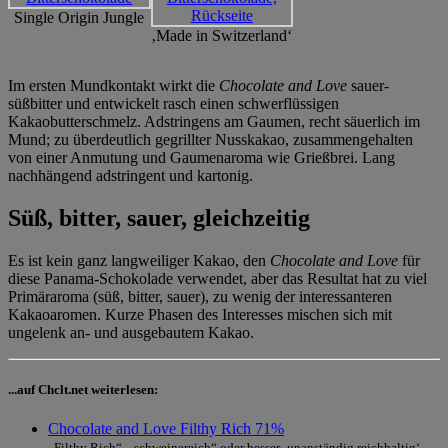
Single Origin Jungle
‚Made in Switzerland‘
Im ersten Mundkontakt wirkt die
Chocolate and Love
sauer-
süßbitter und entwickelt rasch einen schwerflüssigen
Kakaobutterschmelz. Adstringens am Gaumen, recht säuerlich im
Mund; zu überdeutlich gegrillter Nusskakao, zusammengehalten
von einer Anmutung und Gaumenaroma wie Grießbrei. Lang
nachhängend adstringent und kartonig.
Süß, bitter, sauer, gleichzeitig
Es ist kein ganz langweiliger Kakao, den
Chocolate and Love
für
diese Panama-Schokolade verwendet, aber das Resultat hat zu viel
Primäraroma (süß, bitter, sauer), zu wenig der interessanteren
Kakaoaromen. Kurze Phasen des Interesses mischen sich mit
ungelenk an- und ausgebautem Kakao.
...auf Chclt.net weiterlesen:
Chocolate and Love Filthy Rich 71%
„Filthy Rich“, „schweinereich“ oder besser ‚unanständig reichhaltig‘